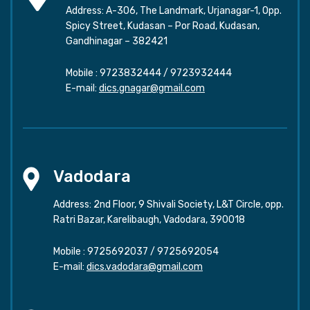
Address: A-306, The Landmark, Urjanagar-1, Opp.
Spicy Street, Kudasan – Por Road, Kudasan,
Gandhinagar – 382421
Mobile :
9723832444
/
9723932444
E-mail:
dics.gnagar@gmail.com
Vadodara
Address: 2nd Floor, 9 Shivali Society, L&T Circle, opp.
Ratri Bazar, Karelibaugh, Vadodara, 390018
Mobile :
9725692037
/
9725692054
E-mail:
dics.vadodara@gmail.com