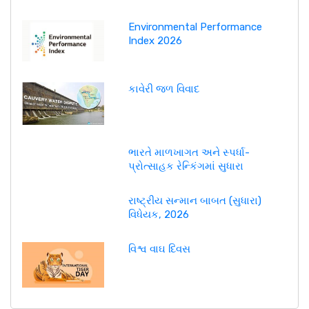
Environmental Performance
Index 2026
કાવેરી જળ વિવાદ
ભારતે માળખાગત અને સ્પર્ધા-
પ્રોત્સાહક રેન્કિંગમાં સુધારા
રાષ્ટ્રીય સન્માન બાબત (સુધારા)
વિધેયક, 2026
વિશ્વ વાઘ દિવસ