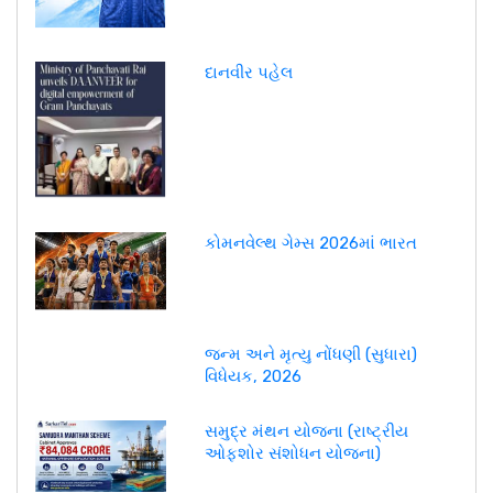
દાનવીર પહેલ
કોમનવેલ્થ ગેમ્સ 2026માં ભારત
જન્મ અને મૃત્યુ નોંધણી (સુધારા)
વિધેયક, 2026
સમુદ્ર મંથન યોજના (રાષ્ટ્રીય
ઓફશોર સંશોધન યોજના)