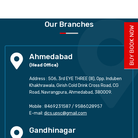
Our Branches
BUY BOOK NOW
Ahmedabad
(Head Office)
Address : 506, 3rd EYE THREE (III), Opp. Induben
Khakhrawala, Girish Cold Drink Cross Road, CG
Road, Navrangpura, Ahmedabad, 380009.
Mobile :
8469231587
/
9586028957
E-mail:
dics.upsc@gmail.com
Gandhinagar