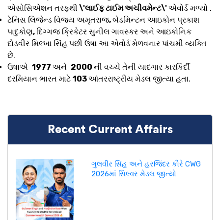
એસોસિએશન તરફથી
\'લાઈફ ટાઈમ અચીવમેન્ટ\'
એવોર્ડ મળ્યો .
ટેનિસ લિજેન્ડ વિજય અમૃતરાજ
,
બેડમિન્ટન આઇકોન પ્રકાશ
પાદુકોણ
,
દિગ્ગજ ક્રિકેટર સુનીલ ગાવસ્કર અને આઇકોનિક
દોડવીર મિલ્ખા સિંહ પછી ઉષા આ એવોર્ડ મેળવનાર પાંચમી વ્યક્તિ
છે.
ઉષાએ
1977
અને
2000
ની વચ્ચે તેની યાદગાર કારકિર્દી
દરમિયાન ભારત માટે
103
આંતરરાષ્ટ્રીય મેડલ જીત્યા હતા.
Recent Current Affairs
ગુલવીર સિંહ અને હરજિંદર કૌરે CWG
2026માં સિલ્વર મેડલ જીત્યો