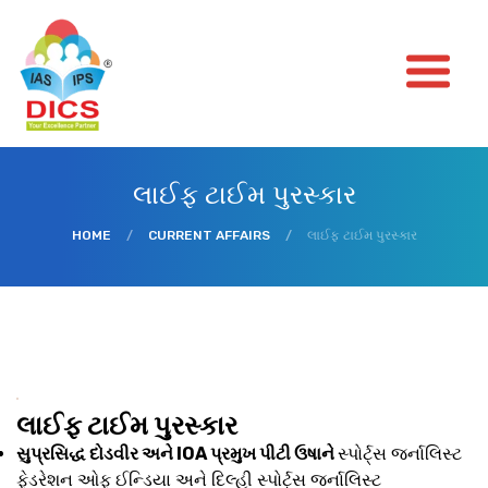
લાઈફ ટાઈમ પુરસ્કાર
HOME
/
CURRENT AFFAIRS
/
લાઈફ ટાઈમ પુરસ્કાર
લાઈફ ટાઈમ પુરસ્કાર
સુપ્રસિદ્ધ દોડવીર અને IOA પ્રમુખ પીટી ઉષાને
સ્પોર્ટ્સ જર્નાલિસ્ટ
ફેડરેશન ઓફ ઈન્ડિયા અને દિલ્હી સ્પોર્ટ્સ જર્નાલિસ્ટ