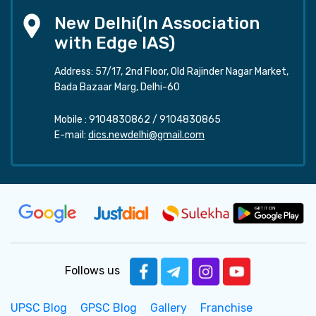
New Delhi(In Association
with Edge IAS)
Address: 57/17, 2nd Floor, Old Rajinder Nagar Market,
Bada Bazaar Marg, Delhi-60
Mobile :
9104830862
/
9104830865
E-mail:
dics.newdelhi@gmail.com
Follows us
UPSC Blog
GPSC Blog
Gallery
Franchise