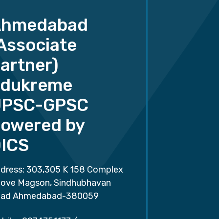
Ahmedabad
Associate
artner)
dukreme
UPSC-GPSC
owered by
ICS
dress: 303,305 K 158 Complex
ove Magson, Sindhubhavan
ad Ahmedabad-380059