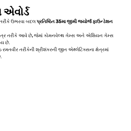
 એવોર્ડ
ર તરીકે ઉભરવા બદલ
પ્રતિષ્ઠિત 35મા જીમી જ્યોર્જ ફાઉન્ડેશન
ત્ર તરીકે આવે છે
,
જેમાં કોમનવેલ્થ ગેમ્સ અને એશિયન ગેમ્સ
ાય છે.
્ઠ રમતવીર તરીકેની શ્રીશંકરની જીત એથ્લેટિક્સના ક્ષેત્રમાં
.