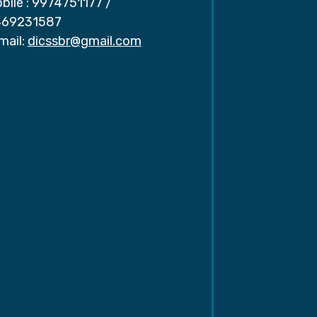
bile :
9974751177
/
69231587
mail:
dicssbr@gmail.com