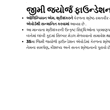
જીમી જ્યોર્જ ફાઉન્ડેશન
ઓલિમ્પિયન એમ. શ્રીશંકરને
કેરળના શ્રેષ્ઠ રમતવી
એવોર્ડથી સન્માનિત કરવામાં
આવ્યા છે .
આ માન્યતા શ્રીશંકરની ઉત્કૃષ્ટ સિદ્ધિઓના પ્રમાણપ
બંનેમાં લાંબી કૂદમાં સિલ્વર મેડલ મેળવવાનો સમાવેશ થ
35
મા જિમી જ્યોર્જ ફાઉન્ડેશન એવોર્ડમાં કેરળના શ્રેષ
તેમના સમર્પણ
,
કૌશલ્ય અને સતત શ્રેષ્ઠતાનો પુરાવો છે