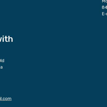
Mo
84
E-
with
Old
da
il.com