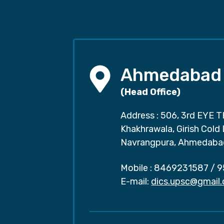
Ahmedabad
(Head Office)
Address : 506, 3rd EYE T
Khakhrawala, Girish Cold
Navrangpura, Ahmedaba
Mobile :
8469231587
/
9
E-mail:
dics.upsc@gmail