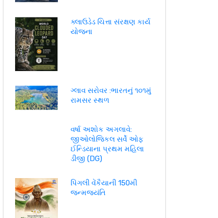
ક્લાઉડેડ ચિત્તા સંરક્ષણ કાર્ય
યોજના
ગ્લાવ સરોવર :ભારતનું ૧૦૧મું
રામસર સ્થળ
વર્ષા અશોક અગલાવે:
જીઓલોજિકલ સર્વે ઓફ
ઈન્ડિયાના પ્રથમ મહિલા
ડીજી (DG)
પિંગલી વેંકૈયાની 150મી
જન્મજયંતિ