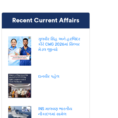
Recent Current Affairs
ગુલવીર સિંહ અને હરજિંદર
કૌરે CWG 2026માં સિલ્વર
મેડલ જીત્યો
દાનવીર પહેલ
INS માલવણ ભારતીય
નૌકાદળમાં સામેલ