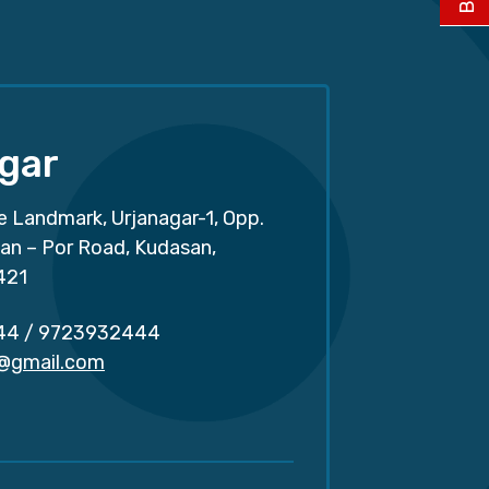
gar
e Landmark, Urjanagar-1, Opp.
san – Por Road, Kudasan,
421
44
/
9723932444
r@gmail.com