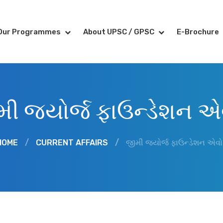
Our Programmes
About UPSC / GPSC
E-Brochure
ી જ્યોર્જ ફાઉન્ડેશન એવ
HOME
/
CURRENT AFFAIRS
/
જીમી જ્યોર્જ ફાઉન્ડેશન એવોર