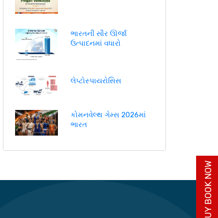
ભારતની સૌર ઊર્જા
ઉત્પાદનમાં વધારો
લેપ્ટોસ્પાયરોસિસ
કોમનવેલ્થ ગેમ્સ 2026માં
ભારત
BUY BOOK NOW