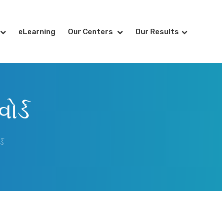
eLearning
Our Centers
Our Results
ોર્ડ
્ડ