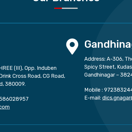
Gandhina
Address: A-306, Th
Spicy Street, Kuda
HREE (III), Opp. Induben
Gandhinagar – 382
 Drink Cross Road, CG Road,
d, 380009.
Mobile :
97238324
E-mail:
dics.gnaga
586028957
.com