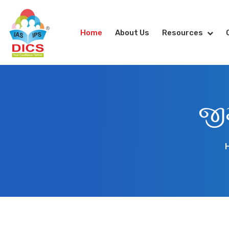
Home
About Us
Resources
જીમ