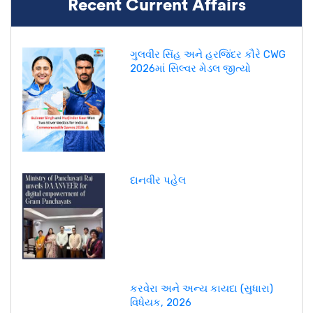
Recent Current Affairs
ગુલવીર સિંહ અને હરજિંદર કૌરે CWG
2026માં સિલ્વર મેડલ જીત્યો
દાનવીર પહેલ
કરવેરા અને અન્ય કાયદા (સુધારા)
વિધેયક, 2026