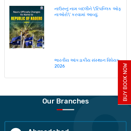
નાઉરુનું નામ બદલીને \'રિપબ્લિક ઓફ
નાઓરો\' કરવામાં આવ્યું.
ભારતીય આંકડાકીય સંસ્થાન વિધેયક,
BUY BOOK NOW
2026
Our Branches