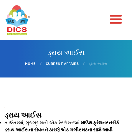
ડ્રાય આઈસ
HOME
/
CURRENT AFFAIRS
/
ડ્રાય આઈસ
ડ્રાય આઈસ
તાજેતરમાં, ગુરુગ્રામની એક રેસ્ટોરન્ટમાં
માઉથ ફ્રેશનર તરીકે
ડ્રાય આઈસના સેવનને કારણે એક ગંભીર ઘટના સામે આવી