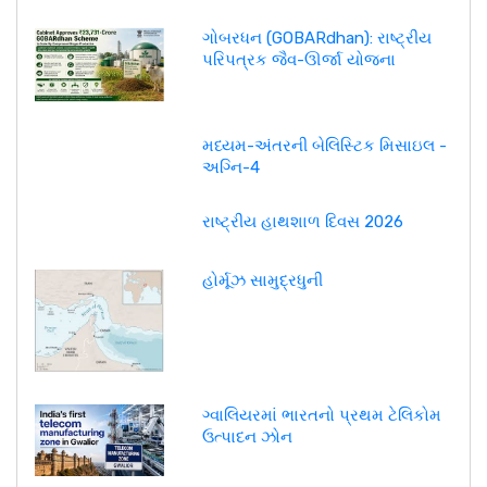
ગોબરધન (GOBARdhan): રાષ્ટ્રીય
પરિપત્રક જૈવ-ઊર્જા યોજના
મધ્યમ-અંતરની બેલિસ્ટિક મિસાઇલ -
અગ્નિ-4
રાષ્ટ્રીય હાથશાળ દિવસ 2026
હોર્મૂઝ સામુદ્રધુની
ગ્વાલિયરમાં ભારતનો પ્રથમ ટેલિકોમ
ઉત્પાદન ઝોન