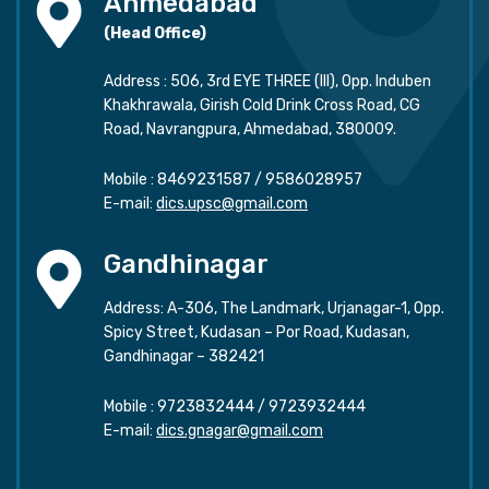
Ahmedabad
(Head Office)
Address : 506, 3rd EYE THREE (III), Opp. Induben
Khakhrawala, Girish Cold Drink Cross Road, CG
Road, Navrangpura, Ahmedabad, 380009.
Mobile :
8469231587
/
9586028957
E-mail:
dics.upsc@gmail.com
Gandhinagar
Address: A-306, The Landmark, Urjanagar-1, Opp.
Spicy Street, Kudasan – Por Road, Kudasan,
Gandhinagar – 382421
Mobile :
9723832444
/
9723932444
E-mail:
dics.gnagar@gmail.com