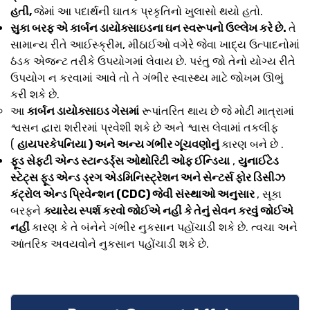
હતી,
જેમાં આ પદાર્થની ઘાતક પ્રકૃતિનો ખુલાસો થયો હતો.
સુકા બરફ એ કાર્બન ડાયોક્સાઇડના ઘન સ્વરૂપનો ઉલ્લેખ કરે છે.
તે
સામાન્ય રીતે આઈસ્ક્રીમ, મીઠાઈઓ વગેરે જેવા ખાદ્ય ઉત્પાદનોમાં
ઠંડક એજન્ટ તરીકે ઉપયોગમાં લેવાય છે. પરંતુ જો તેનો યોગ્ય રીતે
ઉપયોગ ન કરવામાં આવે તો તે ગંભીર સ્વાસ્થ્ય માટે જોખમ ઊભું
કરી શકે છે.
આ
કાર્બન ડાયોક્સાઇડ ગેસમાં
રૂપાંતરિત થાય છે જે મોટી માત્રામાં
શ્વસન દ્વારા શરીરમાં પ્રવેશી શકે છે અને શ્વાસ લેવામાં તકલીફ
(
હાયપરકેપનિયા ) અને અન્ય ગંભીર ગૂંચવણોનું
કારણ બને છે .
ફૂડ સેફ્ટી એન્ડ સ્ટાન્ડર્ડ્સ ઓથોરિટી ઓફ ઈન્ડિયા
,
યુનાઈટેડ
સ્ટેટ્સ ફૂડ એન્ડ ડ્રગ એડમિનિસ્ટ્રેશન અને સેન્ટર્સ ફોર ડિસીઝ
કંટ્રોલ એન્ડ પ્રિવેન્શન (CDC) જેવી સંસ્થાઓ અનુસાર
, સૂકા
બરફને
ક્યારેય સ્પર્શ કરવો જોઈએ નહીં કે તેનું સેવન કરવું જોઈએ
નહીં
કારણ કે તે બંનેને ગંભીર નુકસાન પહોંચાડી શકે છે. ત્વચા અને
આંતરિક અવયવોને નુકસાન પહોંચાડી શકે છે.