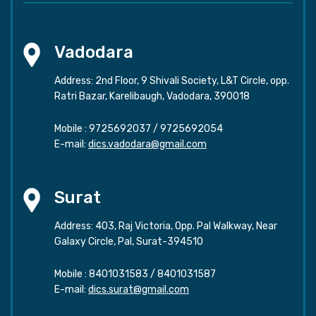
Vadodara
Address: 2nd Floor, 9 Shivali Society, L&T Circle, opp.
Ratri Bazar, Karelibaugh, Vadodara, 390018
Mobile :
9725692037
/
9725692054
E-mail:
dics.vadodara@gmail.com
Surat
Address: 403, Raj Victoria, Opp. Pal Walkway, Near
Galaxy Circle, Pal, Surat-394510
Mobile :
8401031583
/
8401031587
E-mail:
dics.surat@gmail.com