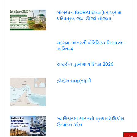
ગોબરધન (GOBARdhan): રાષ્ટ્રીય
પરિપત્રક જૈવ-ઊર્જા યોજના
મધ્યમ-અંતરની બેલિસ્ટિક મિસાઇલ -
અગ્નિ-4
રાષ્ટ્રીય હાથશાળ દિવસ 2026
હોર્મૂઝ સામુદ્રધુની
ગ્વાલિયરમાં ભારતનો પ્રથમ ટેલિકોમ
ઉત્પાદન ઝોન