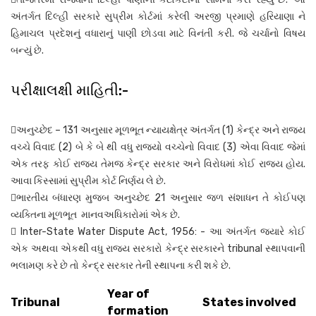
અંતર્ગત દિલ્હી સરકારે સુપ્રીમ કોર્ટમાં કરેલી અરજી પ્રમાણે હરિયાણા ને
હિમાચલ પ્રદેશનું વધારાનું પાણી છોડવા માટે વિનંતી કરી. જે ચર્ચાનો વિષય
બન્યું છે.
પરીક્ષાલક્ષી માહિતી:-
અનુચ્છેદ – 131 અનુસાર મૂળભૂત ન્યાયક્ષેત્ર અંતર્ગત (1) કેન્દ્ર અને રાજ્ય
વચ્ચે વિવાદ (2) બે કે બે થી વધુ રાજ્યો વચ્ચેનો વિવાદ (3) એવા વિવાદ જેમાં
એક તરફ કોઈ રાજ્ય તેમજ કેન્દ્ર સરકાર અને વિરોધમાં કોઈ રાજ્ય હોય.
આવા કિસ્સામાં સુપ્રીમ કોર્ટ નિર્ણય લે છે.
ભારતીય બંધારણ મુજબ અનુચ્છેદ 21 અનુસાર જળ સંશાધન તે કોઈપણ
વ્યક્તિના મૂળભૂત માનવઅધિકારોમાં એક છે.
 Inter-State Water Dispute Act, 1956: - આ અંતર્ગત જ્યારે કોઈ
એક અથવા એકથી વધુ રાજ્ય સરકારો કેન્દ્ર સરકારને tribunal સ્થાપવાની
ભલામણ કરે છે તો કેન્દ્ર સરકાર તેની સ્થાપના કરી શકે છે.
Year of
Tribunal
States involved
formation