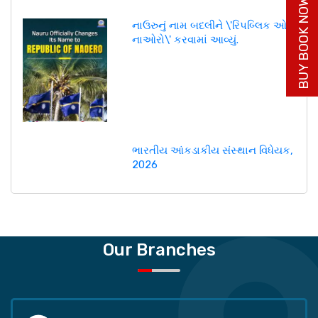
BUY BOOK NOW
નાઉરુનું નામ બદલીને \'રિપબ્લિક ઓફ
નાઓરો\' કરવામાં આવ્યું.
ભારતીય આંકડાકીય સંસ્થાન વિધેયક,
2026
Our Branches