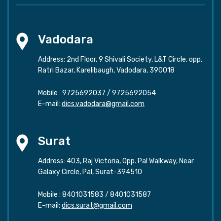
Vadodara
Address: 2nd Floor, 9 Shivali Society, L&T Circle, opp.
Ratri Bazar, Karelibaugh, Vadodara, 390018
Mobile :
9725692037
/
9725692054
E-mail:
dics.vadodara@gmail.com
Surat
Address: 403, Raj Victoria, Opp. Pal Walkway, Near
Galaxy Circle, Pal, Surat-394510
Mobile :
8401031583
/
8401031587
E-mail:
dics.surat@gmail.com