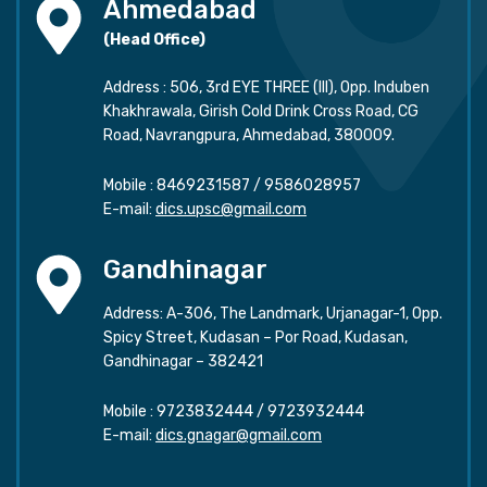
Ahmedabad
(Head Office)
Address : 506, 3rd EYE THREE (III), Opp. Induben
Khakhrawala, Girish Cold Drink Cross Road, CG
Road, Navrangpura, Ahmedabad, 380009.
Mobile :
8469231587
/
9586028957
E-mail:
dics.upsc@gmail.com
Gandhinagar
Address: A-306, The Landmark, Urjanagar-1, Opp.
Spicy Street, Kudasan – Por Road, Kudasan,
Gandhinagar – 382421
Mobile :
9723832444
/
9723932444
E-mail:
dics.gnagar@gmail.com