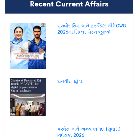
Recent Current Affairs
ગુલવીર સિંહ અને હરજિંદર કૌરે CWG
2026માં સિલ્વર મેડલ જીત્યો
દાનવીર પહેલ
કરવેરા અને અન્ય કાયદા (સુધારા)
વિધેયક, 2026