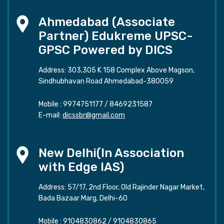
Ahmedabad (Associate
Partner) Edukreme UPSC-
GPSC Powered by DICS
Address: 303,305 K 158 Complex Above Magson,
Sindhubhavan Road Ahmedabad-380059
Mobile :
9974751177
/
8469231587
E-mail:
dicssbr@gmail.com
New Delhi(In Association
with Edge IAS)
Address: 57/17, 2nd Floor, Old Rajinder Nagar Market,
Bada Bazaar Marg, Delhi-60
Mobile :
9104830862
/
9104830865