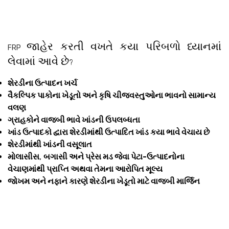
જાહેર કરતી વખતે કયા પરિબળો ધ્યાનમાં
FRP
લેવામાં આવે છે
?
શેરડીના ઉત્પાદન ખર્ચ
વૈકલ્પિક પાકોના ખેડૂતો અને કૃષિ ચીજવસ્તુઓના ભાવનો સામાન્ય
વલણ
ગ્રાહકોને વાજબી ભાવે ખાંડની ઉપલબ્ધતા
ખાંડ ઉત્પાદકો દ્વારા શેરડીમાંથી ઉત્પાદિત ખાંડ કયા ભાવે વેચાય છે
શેરડીમાંથી ખાંડની વસૂલાત
મોલાસીસ
,
બગાસી અને પ્રેસ મડ જેવા પેટા-ઉત્પાદનોના
વેચાણમાંથી પ્રાપ્તિ અથવા તેમના આરોપિત મૂલ્ય
જોખમ અને નફાને કારણે શેરડીના ખેડૂતો માટે વાજબી માર્જિન