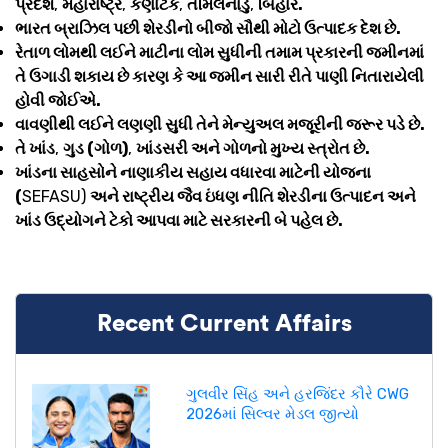
પ્રદેશ
,
મહારાષ્ટ્ર
,
કર્ણાટક
,
તમિલનાડુ
,
બિહાર.
ભારત બ્રાઝિલ પછી શેરડીનો બીજો સૌથી મોટો ઉત્પાદક દેશ છે.
રેતાળ લોમથી લઈને માટીના લોમ સુધીની તમામ પ્રકારની જમીનમાં
તે ઉગાડી શકાય છે કારણ કે આ જમીન સારી રીતે પાણી નિતારાયેલી
હોવી જોઈએ.
વાવણીથી લઈને લણણી સુધી તેને મેન્યુઅલ મજૂરીની જરૂર પડે છે.
તે ખાંડ
,
ગુડ (ગોળ)
,
ખાંડસરી અને ગોળનો મુખ્ય સ્ત્રોત છે.
ખાંડના સાહસોને નાણાકીય સહાય વધારવા માટેની યોજના
(
SEFASU)
અને રાષ્ટ્રીય જૈવ ઇંધણ નીતિ શેરડીના ઉત્પાદન અને
ખાંડ ઉદ્યોગને ટેકો આપવા માટે સરકારની બે પહેલ છે.
Recent Current Affairs
ગુલવીર સિંહ અને હરજિંદર કૌરે CWG
2026માં સિલ્વર મેડલ જીત્યો