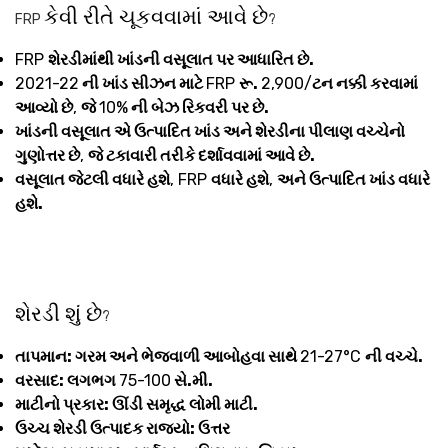
કેવી રીતે ચૂકવવામાં આવે છે
FRP
?
FRP
શેરડીમાંથી ખાંડની વસૂલાત પર આધારિત છે.
2021-22
ની ખાંડ સીઝન માટે
FRP
રૂ.
2,900/
ટન નક્કી કરવામાં
આવ્યો છે
,
જે
10%
ની બેઝ રિકવરી પર છે.
ખાંડની વસૂલાત એ ઉત્પાદિત ખાંડ અને શેરડીના પીલાણ વચ્ચેનો
ગુણોત્તર છે
,
જે ટકાવારી તરીકે દર્શાવવામાં આવે છે.
વસૂલાત જેટલી વધારે હશે
, FRP
વધારે હશે
,
અને ઉત્પાદિત ખાંડ વધારે
હશે.
શેરડી શું છે
?
તાપમાન: ગરમ અને ભેજવાળી આબોહવા સાથે
21-27°C
ની વચ્ચે.
વરસાદ: લગભગ
75-100
સે.મી.
માટીનો પ્રકાર: ઊંડી સમૃદ્ધ લોમી માટી.
ઉચ્ચ શેરડી ઉત્પાદક રાજ્યો: ઉત્તર