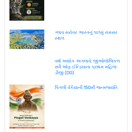
ગ્લાવ સરોવર :ભારતનું ૧૦૧મું રામસર
સ્થળ
વર્ષા અશોક અગલાવે: જીઓલોજિકલ
સર્વે ઓફ ઈન્ડિયાના પ્રથમ મહિલા
ડીજી (DG)
પિંગલી વેંકૈયાની 150મી જન્મજયંતિ