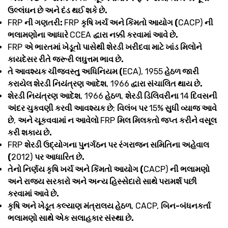
ઉલ્લંઘન છે અને દંડ થઈ શકે છે.
FRP
ની ગણતરી:
FRP
કૃષિ ખર્ચ અને કિંમતો આયોગ (
CACP)
ની
ભલામણોના આધારે
CCEA
દ્વારા નક્કી કરવામાં આવે છે.
FRP
એ ભારતમાં ખેડૂતો પાસેથી શેરડી ખરીદવા માટે ખાંડ મિલોને
કાયદેસર રીતે જરૂરી લઘુત્તમ ભાવ છે.
તે આવશ્યક ચીજવસ્તુ અધિનિયમ (
ECA), 1955
હેઠળ જારી
કરાયેલ શેરડી નિયંત્રણ આદેશ
, 1966
દ્વારા સંચાલિત થાય છે.
શેરડી નિયંત્રણ આદેશ
, 1966
હેઠળ
,
શેરડી ડિલિવરીના
14
દિવસની
અંદર ચુકવણી કરવી આવશ્યક છે
;
વિલંબ પર
15%
સુધી વ્યાજ આવે
છે
,
અને ચૂકવવામાં ન આવેલો
FRP
મિલ મિલકતો જપ્ત કરીને વસૂલ
કરી શકાય છે.
FRP
શેરડી ઉદ્યોગના પુનર્ગઠન પર રંગરાજન સમિતિના અહેવાલ
(
2012)
પર આધારિત છે.
તેનો નિર્ણય કૃષિ ખર્ચ અને કિંમતો આયોગ (
CACP)
ની ભલામણો
અને રાજ્ય સરકારો અને અન્ય હિસ્સેદારો સાથે પરામર્શ પછી
કરવામાં આવે છે.
કૃષિ અને ખેડૂત કલ્યાણ મંત્રાલય હેઠળ
, CACP,
બિન-બંધનકર્તા
ભલામણો સાથે એક સલાહકાર સંસ્થા છે.