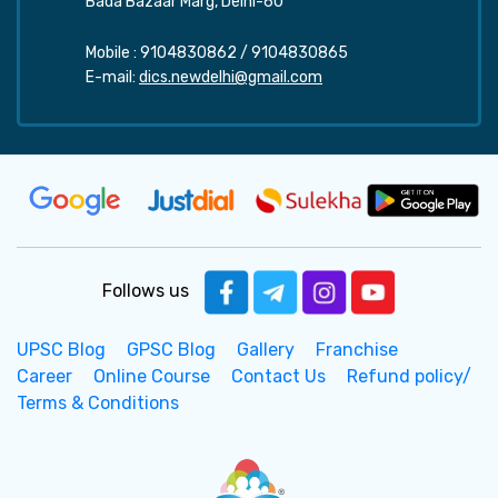
Bada Bazaar Marg, Delhi-60
Mobile :
9104830862
/
9104830865
E-mail:
dics.newdelhi@gmail.com
Follows us
UPSC Blog
GPSC Blog
Gallery
Franchise
Career
Online Course
Contact Us
Refund policy/
Terms & Conditions