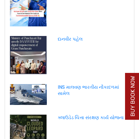
દાનવીર પહેલ
BUY BOOK NOW
INS માલવણ ભારતીય નૌકાદળમાં
સામેલ
ક્લાઉડેડ ચિત્તા સંરક્ષણ કાર્ય યોજના