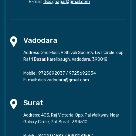
E-mail:
dics.gnagar@gmail.com
Vadodara
Address: 2nd Floor, 9 Shivali Society, L&T Circle, opp.
Ratri Bazar, Karelibaugh, Vadodara, 390018
Mobile :
9725692037
/
9725692054
E-mail:
dics.vadodara@gmail.com
Surat
Address: 403, Raj Victoria, Opp. Pal Walkway, Near
Galaxy Circle, Pal, Surat-394510
Mobile :
8401031583
/
8401031587