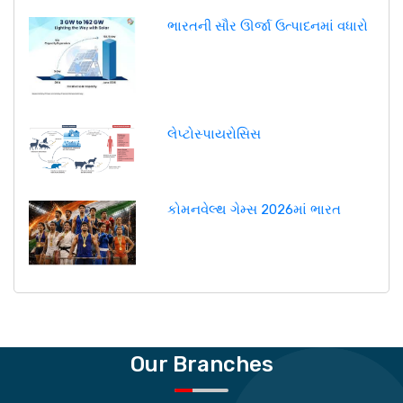
ભારતની સૌર ઊર્જા ઉત્પાદનમાં વધારો
લેપ્ટોસ્પાયરોસિસ
કોમનવેલ્થ ગેમ્સ 2026માં ભારત
Our Branches