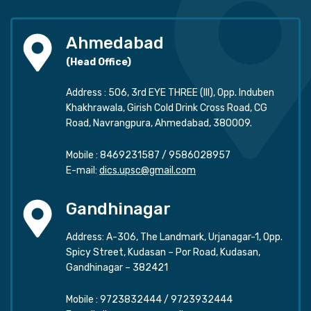
Ahmedabad
(Head Office)
Address : 506, 3rd EYE THREE (III), Opp. Induben
Khakhrawala, Girish Cold Drink Cross Road, CG
Road, Navrangpura, Ahmedabad, 380009.
Mobile :
8469231587
/
9586028957
E-mail:
dics.upsc@gmail.com
Gandhinagar
Address: A-306, The Landmark, Urjanagar-1, Opp.
Spicy Street, Kudasan – Por Road, Kudasan,
Gandhinagar – 382421
Mobile :
9723832444
/
9723932444