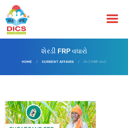
શેરડી FRP વધારો
HOME
/
CURRENT AFFAIRS
/
શેરડી FRP વધારો