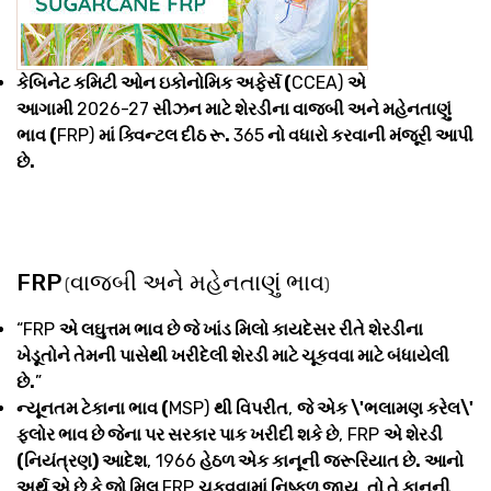
કેબિનેટ કમિટી ઓન ઇકોનોમિક અફેર્સ (
CCEA)
એ
આગામી
2026-27
સીઝન માટે શેરડીના વાજબી અને મહેનતાણું
ભાવ (
FRP)
માં ક્વિન્ટલ દીઠ રૂ.
365
નો વધારો કરવાની મંજૂરી આપી
છે.
FRP
વાજબી અને મહેનતાણું ભાવ
(
)
“FRP
એ લઘુત્તમ ભાવ છે જે ખાંડ મિલો કાયદેસર રીતે શેરડીના
ખેડૂતોને તેમની પાસેથી ખરીદેલી શેરડી માટે ચૂકવવા માટે બંધાયેલી
છે.
”
ન્યૂનતમ ટેકાના ભાવ (
MSP)
થી વિપરીત
,
જે એક \'ભલામણ કરેલ\'
ફ્લોર ભાવ છે જેના પર સરકાર પાક ખરીદી શકે છે
, FRP
એ શેરડી
(નિયંત્રણ) આદેશ
, 1966
હેઠળ એક કાનૂની જરૂરિયાત છે. આનો
અર્થ એ છે કે જો મિલ
FRP
ચૂકવવામાં નિષ્ફળ જાય
,
તો તે કાનૂની