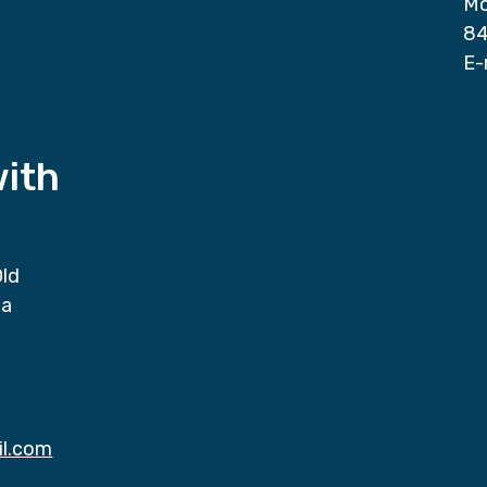
Mo
84
E-
with
Old
da
il.com