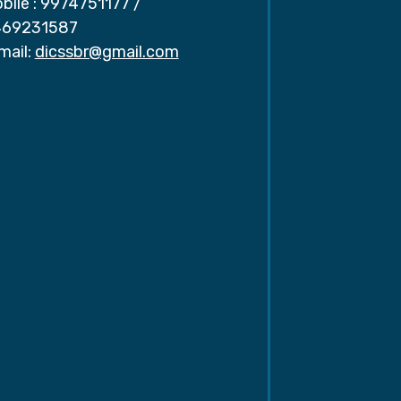
bile :
9974751177
/
69231587
mail:
dicssbr@gmail.com