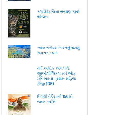
ક્લાઉડેડ ચિત્તા સંરક્ષણ કાર્ય
યોજના
ગ્લાવ સરોવર :ભારતનું ૧૦૧મું
રામસર સ્થળ
વર્ષા અશોક અગલાવે:
જીઓલોજિકલ સર્વે ઓફ
ઈન્ડિયાના પ્રથમ મહિલા
ડીજી (DG)
પિંગલી વેંકૈયાની 150મી
જન્મજયંતિ