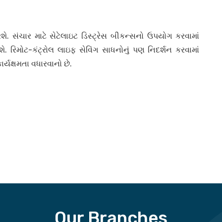
ે. સંચાર માટે સેટેલાઇટ ડિસ્ટ્રેસ બીકન્સનો ઉપયોગ કરવામાં
. રિમોટ-કંટ્રોલ લાઇફ સેવિંગ સાધનોનું પણ નિદર્શન કરવામાં
યક્ષમતા વધારવાનો છે.
Our Branches