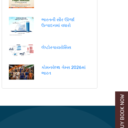
ભારતની સૌર ઊર્જા
ઉત્પાદનમાં વધારો
લેપ્ટોસ્પાયરોસિસ
કોમનવેલ્થ ગેમ્સ 2026માં
ભારત
BUY BOOK NOW