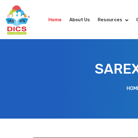
Home
About Us
Resources
SAREX-
HOM