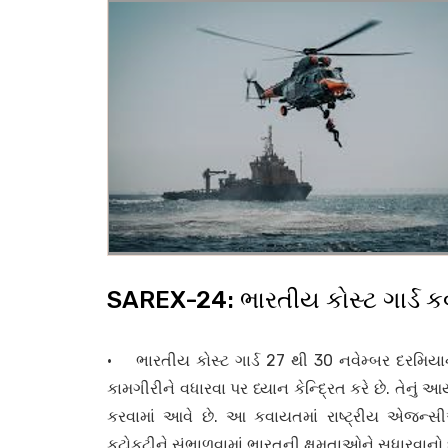
SAREX-24: ભારતીય કોસ્ટ ગાર્ડ 
• ભારતીય કોસ્ટ ગાર્ડ 27 થી 30 નવેમ્બર દરમિ
કામગીરીને વધારવા પર ધ્યાન કેન્દ્રિત કરે છે. તેનું 
કરવામાં આવે છે. આ કવાયતમાં રાષ્ટ્રીય એજન્સીઓ
કટોકટીને સંભાળવામાં ભારતની ક્ષમતાઓને સુધારવાનો 