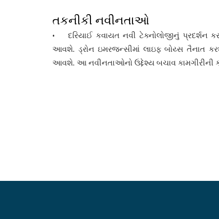
તકનીકી નવીનતાઓ
• દરિયાઈ કવાયત નવી ટેક્નોલોજીનું પ્રદર્શન કરશ
આવશે. ડ્રોન ઇમરજન્સીમાં લાઇફ બોય્સ તૈનાત કરશે
આવશે. આ નવીનતાઓનો ઉદ્દેશ્ય બચાવ કામગીરીની કાર્