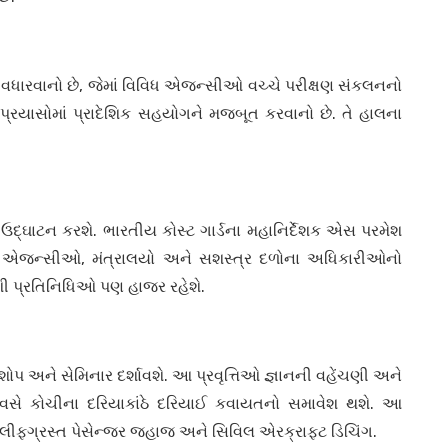
ે વધારવાનો છે, જેમાં વિવિધ એજન્સીઓ વચ્ચે પરીક્ષણ સંકલનનો
પ્રયાસોમાં પ્રાદેશિક સહયોગને મજબૂત કરવાનો છે. તે હાલના
 ઉદ્ઘાટન કરશે. ભારતીય કોસ્ટ ગાર્ડના મહાનિર્દેશક એસ પરમેશ
રી એજન્સીઓ, મંત્રાલયો અને સશસ્ત્ર દળોના અધિકારીઓનો
ેશી પ્રતિનિધિઓ પણ હાજર રહેશે.
ોપ અને સેમિનાર દર્શાવશે. આ પ્રવૃત્તિઓ જ્ઞાનની વહેંચણી અને
સે કોચીના દરિયાકાંઠે દરિયાઈ કવાયતનો સમાવેશ થશે. આ
ીફગ્રસ્ત પેસેન્જર જહાજ અને સિવિલ એરક્રાફ્ટ ડિચિંગ.