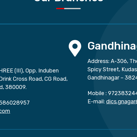
Gandhina
Address: A-306, Th
Spicy Street, Kuda
HREE (III), Opp. Induben
Gandhinagar – 382
 Drink Cross Road, CG Road,
d, 380009.
Mobile :
97238324
E-mail:
dics.gnaga
586028957
.com