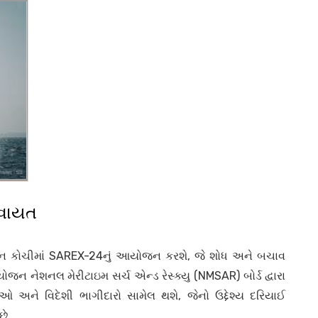
કવાયત
યાન કોચીમાં SAREX-24નું આયોજન કરશે, જે શોધ અને બચાવ
આયોજન નેશનલ મેરીટાઇમ સર્ચ એન્ડ રેસ્ક્યુ (NMSAR) બોર્ડ દ્વારા
 અને વિદેશી ભાગીદારો સામેલ થશે, જેનો ઉદ્દેશ્ય દરિયાઈ
છે.