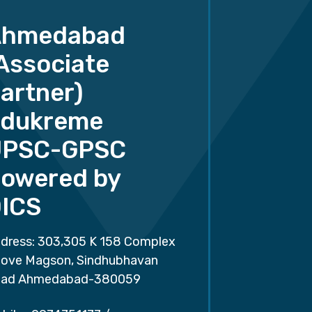
Ahmedabad
Associate
artner)
dukreme
UPSC-GPSC
owered by
ICS
dress: 303,305 K 158 Complex
ove Magson, Sindhubhavan
ad Ahmedabad-380059