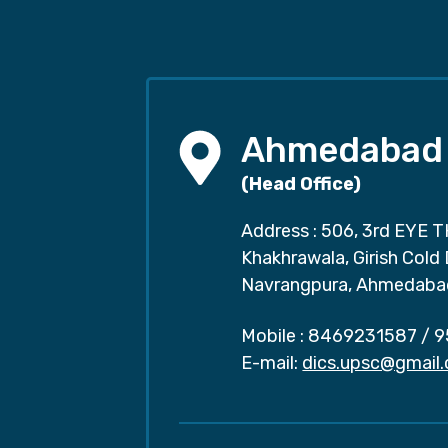
Ahmedabad
(Head Office)
Address : 506, 3rd EYE T
Khakhrawala, Girish Cold
Navrangpura, Ahmedaba
Mobile :
8469231587
/
9
E-mail:
dics.upsc@gmail