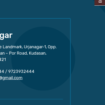
gar
e Landmark, Urjanagar-1, Opp.
san – Por Road, Kudasan,
421
44
/
9723932444
r@gmail.com