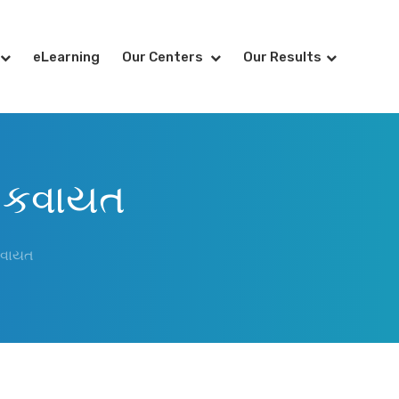
eLearning
Our Centers
Our Results
ડ કવાયત
કવાયત