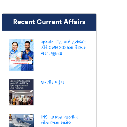
Recent Current Affairs
ગુલવીર સિંહ અને હરજિંદર
કૌરે CWG 2026માં સિલ્વર
મેડલ જીત્યો
દાનવીર પહેલ
INS માલવણ ભારતીય
નૌકાદળમાં સામેલ