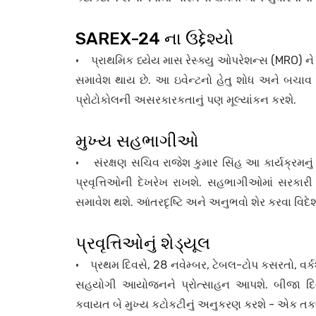
SAREX-24 ના ઉદ્દેશ્યો
• પ્રાથમિક ધ્યેય માસ રેસ્ક્યુ ઓપરેશન્સ (MRO) ન
સમાવેશ થાય છે. આ ઇવેન્ટનો હેતુ શોધ અને બચાવ 
પ્રોટોકોલની અસરકારકતાનું પણ મૂલ્યાંકન કરશે.
મુખ્ય સહભાગીઓ
• સંરક્ષણ સચિવ રાજેશ કુમાર સિંહ આ કાર્યક્રમનું
પ્રવૃત્તિઓની દેખરેખ રાખશે. સહભાગીઓમાં સરકા
સમાવેશ થશે. આંતરદૃષ્ટિ અને અનુભવો શેર કરવા વિદ
પ્રવૃત્તિઓનું શેડ્યૂલ
• પ્રથમ દિવસે, 28 નવેમ્બર, ટેબલ-ટોપ કસરતો, વર્કશ
સહયોગી આયોજનને પ્રોત્સાહન આપશે. બીજા દિવ
કવાયત બે મુખ્ય કટોકટીનું અનુકરણ કરશે - એક તકલ