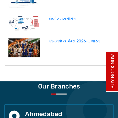
લેપ્ટોસ્પાયરોસિસ
કોમનવેલ્થ ગેમ્સ 2026માં ભારત
BUY BOOK NOW
Our Branches
Ahmedabad