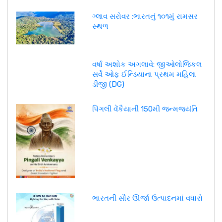
ગ્લાવ સરોવર :ભારતનું ૧૦૧મું રામસર
સ્થળ
વર્ષા અશોક અગલાવે: જીઓલોજિકલ
સર્વે ઓફ ઈન્ડિયાના પ્રથમ મહિલા
ડીજી (DG)
પિંગલી વેંકૈયાની 150મી જન્મજયંતિ
ભારતની સૌર ઊર્જા ઉત્પાદનમાં વધારો