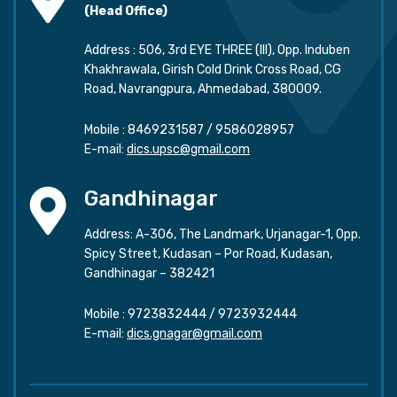
(Head Office)
Address : 506, 3rd EYE THREE (III), Opp. Induben
Khakhrawala, Girish Cold Drink Cross Road, CG
Road, Navrangpura, Ahmedabad, 380009.
Mobile :
8469231587
/
9586028957
E-mail:
dics.upsc@gmail.com
Gandhinagar
Address: A-306, The Landmark, Urjanagar-1, Opp.
Spicy Street, Kudasan – Por Road, Kudasan,
Gandhinagar – 382421
Mobile :
9723832444
/
9723932444
E-mail:
dics.gnagar@gmail.com