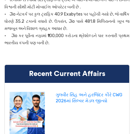
વિશ્વની સૌથી મોટી મોબાઈલ ઓપરેટર બની છે .
• Jio નેટવર્ક પર કુલ ટ્રાફિક 40.9 Exabytes પર પહોંચી ગયો છે, જે વાર્ષિક
ધોરણે 35.2 ટકાનો વધારો છે. ઉપરાંત, Jio પાસે 481.8 મિલિયનનો ખૂબ જ
મજબૂત અને વિશાળ ગ્રાહક આધાર છે.
• Jio કર પૂર્વેના નફામાં ₹100,000 કરોડના થ્રેશોલ્ડને પાર કરનારી પ્રથમ
ભારતીય કંપની પણ બની છે.
Recent Current Affairs
ગુલવીર સિંહ અને હરજિંદર કૌરે CWG
2026માં સિલ્વર મેડલ જીત્યો