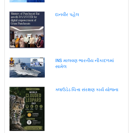
દાનવીર પહેલ
INS માલવણ ભારતીય નૌકાદળમાં
સામેલ
ક્લાઉડેડ ચિત્તા સંરક્ષણ કાર્ય યોજના