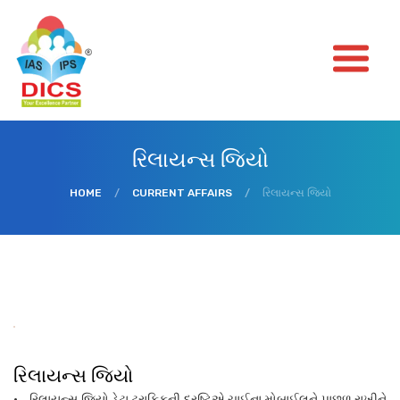
રિલાયન્સ જિયો
HOME
/
CURRENT AFFAIRS
/
રિલાયન્સ જિયો
રિલાયન્સ જિયો
• રિલાયન્સ જિયો ડેટા ટ્રાફિકની દ્રષ્ટિએ ચાઈના મોબાઈલને પાછળ રાખીને