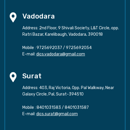
Vadodara
Address: 2nd Floor, 9 Shivali Society, L&T Circle, opp.
Ratri Bazar, Karelibaugh, Vadodara, 390018
Mobile :
9725692037
/
9725692054
E-mail:
dics.vadodara@gmail.com
Surat
Address: 403, Raj Victoria, Opp. Pal Walkway, Near
Galaxy Circle, Pal, Surat-394510
Mobile :
8401031583
/
8401031587
E-mail:
dics.surat@gmail.com