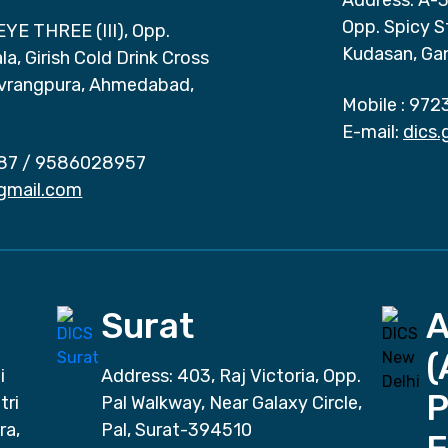
Opp. Spicy S
EYE THREE (III), Opp.
Kudasan, Ga
a, Girish Cold Drink Cross
vrangpura, Ahmedabad,
Mobile :
972
E-mail:
dics
87
/
9586028957
gmail.com
Surat
(
i
Address: 403, Raj Victoria, Opp.
P
tri
Pal Walkway, Near Galaxy Circle,
ra,
Pal, Surat-394510