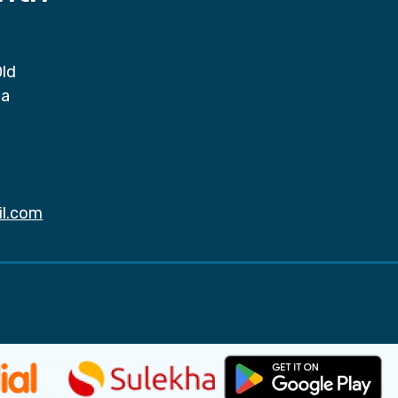
Old
da
il.com