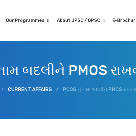
Our Programmes
About UPSC / GPSC
E-Brochu
નામ બદલીને PMOS રાખવા
/
CURRENT AFFAIRS
/
PCOS નું નામ બદલીને PMOS રાખવામા