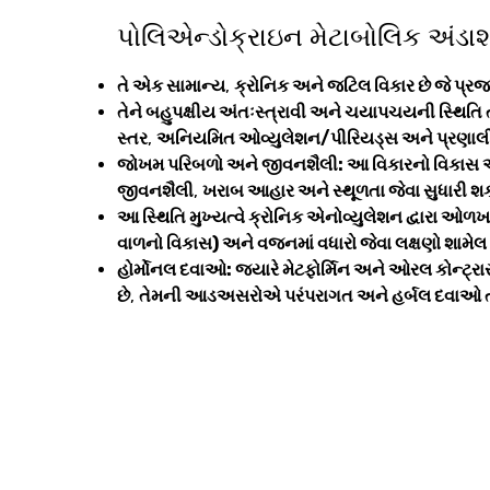
પોલિએન્ડોક્રાઇન મેટાબોલિક અંડા
તે એક સામાન્ય
,
ક્રોનિક અને જટિલ વિકાર છે જે પ્
તેને બહુપક્ષીય અંતઃસ્ત્રાવી અને ચયાપચયની સ્થિતિ 
સ્તર
,
અનિયમિત ઓવ્યુલેશન/પીરિયડ્સ અને પ્રણાલીગત
જોખમ પરિબળો અને જીવનશૈલી: આ વિકારનો વિકાસ 
જીવનશૈલી
,
ખરાબ આહાર અને સ્થૂળતા જેવા સુધારી શક
આ સ્થિતિ મુખ્યત્વે ક્રોનિક એનોવ્યુલેશન દ્વારા ઓળખ
વાળનો વિકાસ) અને વજનમાં વધારો જેવા લક્ષણો શામેલ 
હોર્મોનલ દવાઓ: જ્યારે મેટફોર્મિન અને ઓરલ કોન્ટ્રા
છે
,
તેમની આડઅસરોએ પરંપરાગત અને હર્બલ દવાઓ તરફ ન