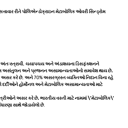
સત્તાવાર રીતે પોલિએન્ડોક્રાઇન મેટાબોલિક ઓવરી સિન્ડ્રોમ
 અંતઃસ્ત્રાવી
,
ચયાપચય અને અંડાશયના ડિસફંક્શનને
નલ અસંતુલન અને પ્રજનન અસામાન્યતાઓનો સમાવેશ થાય છે.
ે અસર કરે છે
,
અને
70%
અસરગ્રસ્ત વ્યક્તિઓ નિદાન વિના રહે
ને દર્દીઓને હોર્મોનલ અને મેટાબોલિક અસામાન્યતાઓ માટે
ત્રીઓને અસર કરે છે. ભારતીય વસ્તી માટે નામમાં \'મેટાબોલિક\'
્વધારણા સાથે જોડાયેલો છે
.