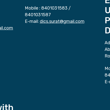
E
Mobile :
8401031583
/
8401031587
P
E-mail:
dics.surat@gmail.com
il.com
D
Ad
Ab
Ro
Mo
84
E-
with