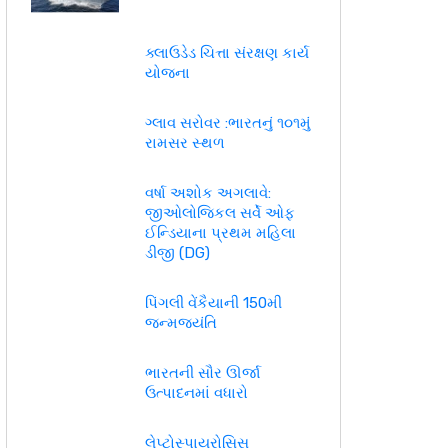
ક્લાઉડેડ ચિત્તા સંરક્ષણ કાર્ય
યોજના
ગ્લાવ સરોવર :ભારતનું ૧૦૧મું
રામસર સ્થળ
વર્ષા અશોક અગલાવે:
જીઓલોજિકલ સર્વે ઓફ
ઈન્ડિયાના પ્રથમ મહિલા
ડીજી (DG)
પિંગલી વેંકૈયાની 150મી
જન્મજયંતિ
ભારતની સૌર ઊર્જા
ઉત્પાદનમાં વધારો
લેપ્ટોસ્પાયરોસિસ