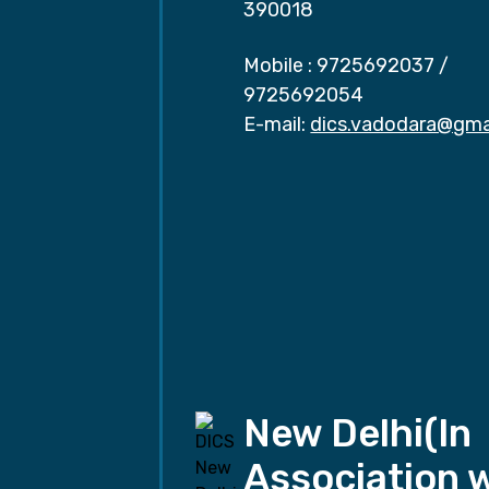
390018
Mobile :
9725692037
/
9725692054
E-mail:
dics.vadodara@gma
New Delhi(In
Association 