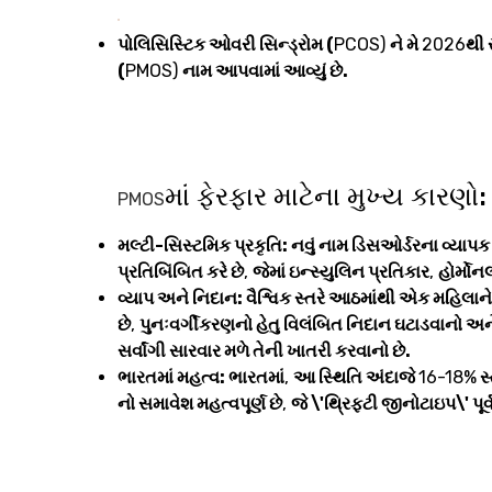
પોલિસિસ્ટિક ઓવરી સિન્ડ્રોમ (
PCOS)
ને મે
2026
થી 
(
PMOS)
નામ આપવામાં આવ્યું છે.
માં ફેરફાર માટેના મુખ્ય કારણો:
PMOS
મલ્ટી-સિસ્ટમિક પ્રકૃતિ: નવું નામ ડિસઓર્ડરના વ્યાપક
પ્રતિબિંબિત કરે છે
,
જેમાં ઇન્સ્યુલિન પ્રતિકાર
,
હોર્મો
વ્યાપ અને નિદાન: વૈશ્વિક સ્તરે આઠમાંથી એક મહિલાન
છે
,
પુનઃવર્ગીકરણનો હેતુ વિલંબિત નિદાન ઘટાડવાનો અ
સર્વાંગી સારવાર મળે તેની ખાતરી કરવાનો છે.
ભારતમાં મહત્વ: ભારતમાં
,
આ સ્થિતિ અંદાજે
16-18%
સ્
નો સમાવેશ મહત્વપૂર્ણ છે
,
જે \'થ્રિફ્ટી જીનોટાઇપ\' પૂર