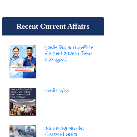
Recent Current Affairs
ગુલવીર સિંહ અને હરજિંદર
કૌરે CWG 2026માં સિલ્વર
મેડલ જીત્યો
દાનવીર પહેલ
INS માલવણ ભારતીય
નૌકાદળમાં સામેલ