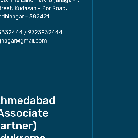
treet, Kudasan – Por Road,
ndhinagar – 382421
3832444
/
9723932444
.gnagar@gmail.com
Ahmedabad
Associate
artner)