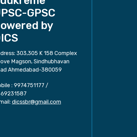
dukreme
UPSC-GPSC
owered by
ICS
dress: 303,305 K 158 Complex
ove Magson, Sindhubhavan
ad Ahmedabad-380059
bile :
9974751177
/
69231587
mail:
dicssbr@gmail.com