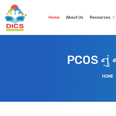
Home
About Us
Resources
PCOS નું 
HOME