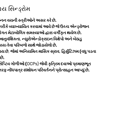
શય સિન્ડ્રોમ
રજનન વયની સ્ત્રીઓને અસર કરે છે.
તરીકે વ્યાખ્યાયિત કરવામાં આવે છે જે ઉચ્ચ એન્ડ્રોજન
 મેટાબોલિક સમસ્યાઓ દ્વારા વર્ગીકૃત થયેલ છે.
આનુવંશિકતા
,
ન્યુરોએન્ડોક્રાઇન વિક્ષેપો અને બેઠાડુ
ાય તેવા પરિબળો સાથે જોડાયેલો છે.
ાય છે
,
જેમાં અનિયમિત માસિક સ્રાવ
,
હિર્સુટિઝમ (વધુ પડતા
છે.
સેપ્ટિવ ગોળીઓ (
OCPs)
જેવી કૃત્રિમ દવાઓ પ્રમાણભૂત
ોંધપાત્ર સંશોધન પરિવર્તનને પ્રોત્સાહન આપ્યું છે.