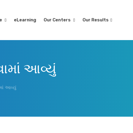
re
eLearning
Our Centers
Our Results
માં આવ્યું
ં આવ્યું