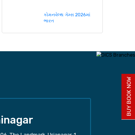
કોમનવેલ્થ ગેમ્સ 2026માં
ભારત
BUY BOOK NOW
inagar
06, The Landmark, Urjanagar-1,