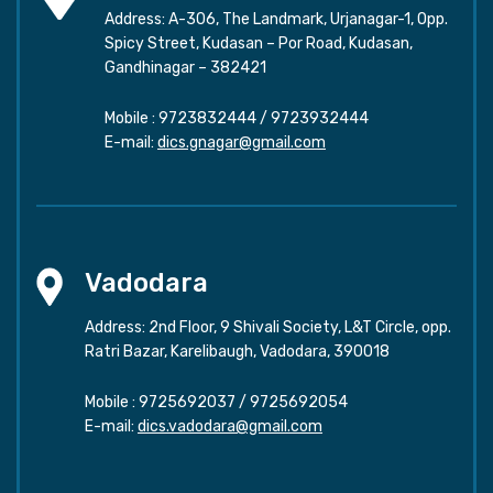
Address: A-306, The Landmark, Urjanagar-1, Opp.
Spicy Street, Kudasan – Por Road, Kudasan,
Gandhinagar – 382421
Mobile :
9723832444
/
9723932444
E-mail:
dics.gnagar@gmail.com
Vadodara
Address: 2nd Floor, 9 Shivali Society, L&T Circle, opp.
Ratri Bazar, Karelibaugh, Vadodara, 390018
Mobile :
9725692037
/
9725692054
E-mail:
dics.vadodara@gmail.com