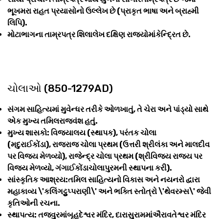
ભૂખમરા રાહત પ્રયાસોનો ઉલ્લેખ છે (પ્રાકૃત ભાષા અને બ્રાહ્મી
લિપિ).
મોટાભાગના તામ્રપત્ર શિલાલેખ દક્ષિણ રાજ્યોમાંકેન્દ્રિત છે.
ચોલાઓ (850-1279AD)
સંગમ સાહિત્યમાં મુવેન્ધર તરીકે ઓળખાતું, તે ચેરા અને પાંડ્યો સાથે
એક મુખ્ય તમિલરાજવંશ હતું.
મુખ્ય શાસકો: વિજયાલય (સ્થાપક), પરંતક ચોલા
(મદુરાઈકોંડા), રાજરાજ ચોલા પ્રથમ (ઉત્તરી શ્રીલંકા અને માલદીવ
પર વિજય મેળવ્યો), રાજેન્દ્ર ચોલા પ્રથમ (શ્રીવિજય રાજ્ય પર
વિજય મેળવ્યો, ગંગાઈકોંડાચોલાપુરમની સ્થાપના કરી).
સાંસ્કૃતિક આશ્રય:તમિલ સાહિત્યનો વિકાસ અને નયનરો દ્વારા
મહાકાવ્ય \'કલિંગટ્ટુપ્પરાણી\' અને ભક્તિ સ્તોત્રો \'થેવરમ્સ\' જેવી
કૃતિઓની રચના.
સ્થાપત્ય: તજવુરમાંબૃહદેશ્વર મંદિર, દારાસુરામમાંઐરાવતેશ્વર મંદિર