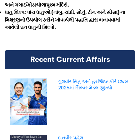
અને ગંગાઈકોંડાચોલાપુરમ મંદિરો.
ધાતુ શિલ્પ: પાંચ ધાતુઓ (તાંબુ, ચાંદી, સોનું, ટીન અને સીસા) ના
મિશ્રણનો ઉપયોગ કરીને ખોવાયેલી પદ્ધતિ દ્વારા બનાવવામાં
આવેલી ઘન ધાતુની શિલ્પો.
Recent Current Affairs
ગુલવીર સિંહ અને હરજિંદર કૌરે CWG
2026માં સિલ્વર મેડલ જીત્યો
દાનવીર પહેલ