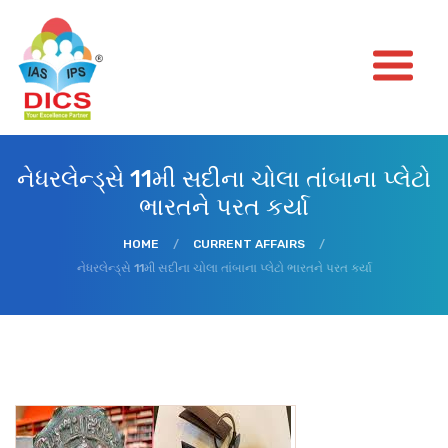
નેધરલેન્ડ્સે 11મી સદીના ચોલા તાંબાના પ્લેટો
ભારતને પરત કર્યા
HOME
/
CURRENT AFFAIRS
/
નેધરલેન્ડ્સે 11મી સદીના ચોલા તાંબાના પ્લેટો ભારતને પરત કર્યા