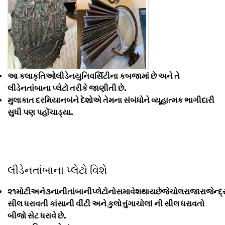
આ કલાકૃતિઓલીડેનયુનિવર્સિટીના કબજામાં છે અને તે
લીડેનતાંબાના પ્લેટો તરીકે જાણીતી છે.
મુલાકાત દરમિયાનબંને દેશોએ તેમના સંબંધોને વ્યૂહાત્મક ભાગીદારી
સુધી પણ પહોંચાડ્યા.
લીડેનતાંબાના પ્લેટો વિશે
૨૧મોટીઅને૩નાનીતાંબાનીપ્લેટોનોસમાવેશથાયછેજેચોલરાજારાજેન્દ્
સીલ ધરાવતી કાંસાની વીંટી અને કુલોત્તુંગાચોલI ની સીલ ધરાવતો
બીજો સેટ ધરાવે છે.