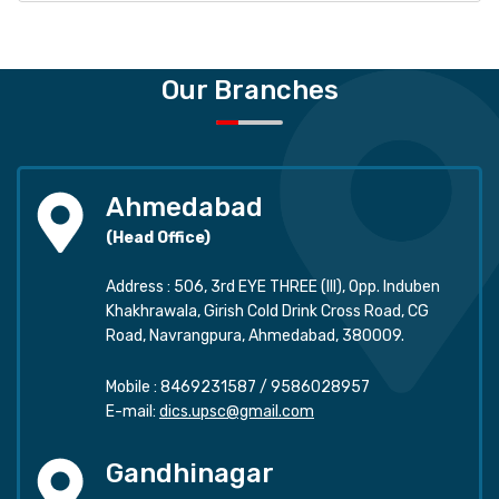
Our Branches
Ahmedabad
(Head Office)
Address : 506, 3rd EYE THREE (III), Opp. Induben
Khakhrawala, Girish Cold Drink Cross Road, CG
Road, Navrangpura, Ahmedabad, 380009.
Mobile :
8469231587
/
9586028957
E-mail:
dics.upsc@gmail.com
Gandhinagar