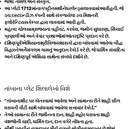
ભાષા: તમિલ અને સંસ્કૃત.
આ પ્લેટો 1712માંનાગપટ્ટીનમથીનેધરલેન્ડ્સલાવવામાંઆવીહતી, જે
ડચ ઇસ્ટઇન્ડીઝ કંપની સાથે સંકળાયેલા ડચ મિશનરી
ફ્લોરેન્ટિયસકેમ્પર દ્વારા લાવવામાં આવી હતી.
મહત્વ: ચોલસામ્રાજ્યના વહીવટ, કરવેરા, જમીન સુધારણા, સિંચાઈ
પ્રણાલીઓ અને વેપાર પ્રથાઓમાંઆંતરદૃષ્ટિ પ્રદાન કરે છે.
દક્ષિણપૂર્વએશિયાનાશ્રીવિજયશાસકો દ્વારા બાંધવામાં આવેલા બૌદ્ધ
વિહારનેઅનૈમંગલમ ગામનું અનુદાન રેકોર્ડ કરે છે, જે ધાર્મિક સંવાદિતા
અને દક્ષિણપૂર્વ એશિયા સાથેના સંબંધો દર્શાવે છે.
તાંબાના પ્લેટ શિલાલેખો વિશે
“તાંબાનાશીટ પર કોતરવામાં આવેલા અને સામાન્ય રીતે શાહી સીલ
ધરાવતી વીંટી સાથે બાંધવામાં આવેલા સત્તાવાર રેકોર્ડ.”
તેઓ સામાન્ય રીતે જમીનના દાન, શાહી મહોર ધરાવતા શાહી
વંશજોની યાદી, ધાર્મિક દાન, દાન વગેરે નોંધતા હતા.
સૌથી પ્રાચીન તામ્રપત્ર મૌર્ય યુગનો સોગૌરતામ્રપત્ર છે જેમાં