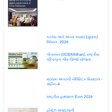
કરવેરા અને અન્ય કાયદા (સુધારા)
વિધેયક, 2026
ગોબરધન (GOBARdhan): રાષ્ટ્રીય
પરિપત્રક જૈવ-ઊર્જા યોજના
મધ્યમ-અંતરની બેલિસ્ટિક મિસાઇલ -
અગ્નિ-4
રાષ્ટ્રીય હાથશાળ દિવસ 2026
હોર્મૂઝ સામુદ્રધુની