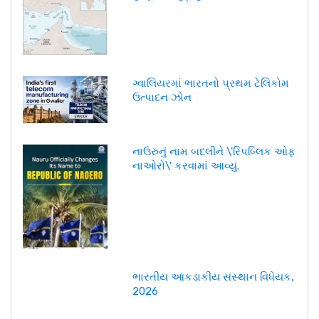
ગ્વાલિયરમાં ભારતનો પ્રથમ ટેલિકોમ
ઉત્પાદન ઝોન
નાઉરુનું નામ બદલીને \'રિપબ્લિક ઓફ
નાઓરો\' કરવામાં આવ્યું.
ભારતીય આંકડાકીય સંસ્થાન વિધેયક,
2026