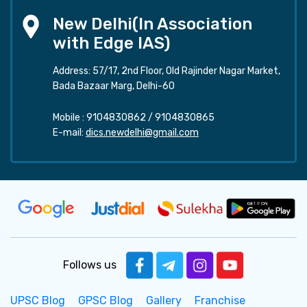
New Delhi(In Association
with Edge IAS)
Address: 57/17, 2nd Floor, Old Rajinder Nagar Market,
Bada Bazaar Marg, Delhi-60
Mobile :
9104830862
/
9104830865
E-mail:
dics.newdelhi@gmail.com
Follows us
UPSC Blog
GPSC Blog
Gallery
Franchise