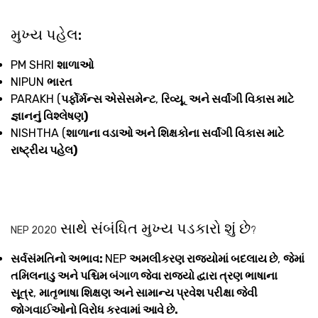
મુખ્ય પહેલ:
PM SHRI
શાળાઓ
NIPUN
ભારત
PARAKH (
પર્ફોર્મન્સ એસેસમેન્ટ
,
રિવ્યૂ
,
અને સર્વાંગી વિકાસ માટે
જ્ઞાનનું વિશ્લેષણ)
NISHTHA (
શાળાના વડાઓ અને શિક્ષકોના સર્વાંગી વિકાસ માટે
રાષ્ટ્રીય પહેલ)
સાથે સંબંધિત મુખ્ય પડકારો શું છે
NEP 2020
?
સર્વસંમતિનો અભાવ:
NEP
અમલીકરણ રાજ્યોમાં બદલાય છે
,
જેમાં
તમિલનાડુ અને પશ્ચિમ બંગાળ જેવા રાજ્યો દ્વારા ત્રણ ભાષાના
સૂત્ર
,
માતૃભાષા શિક્ષણ અને સામાન્ય પ્રવેશ પરીક્ષા જેવી
જોગવાઈઓનો વિરોધ કરવામાં આવે છે.