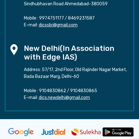
Sindhubhavan Road Ahmedabad-380059
Mobile :
9974751177
/
8469231587
E-mail:
dicssbr@gmail.com
New Delhi(In Association
with Edge IAS)
Address: 57/17, 2nd Floor, Old Rajinder Nagar Market,
Bada Bazaar Marg, Delhi-60
Mobile :
9104830862
/
9104830865
E-mail:
dics.newdelhi@gmail.com