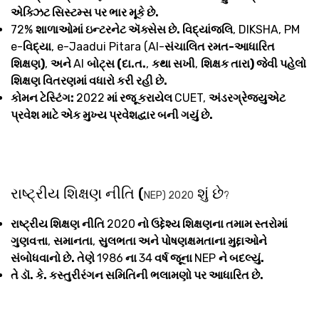
એક્ઝિટ સિસ્ટમ્સ પર ભાર મૂકે છે.
72%
શાળાઓમાં ઇન્ટરનેટ ઍક્સેસ છે. વિદ્યાંજલિ
, DIKSHA, PM
e-
વિદ્યા
, e-Jaadui Pitara (AI-
સંચાલિત રમત-આધારિત
શિક્ષણ)
,
અને
AI
બોટ્સ (દા.ત.
,
કથા સખી
,
શિક્ષક તારા) જેવી પહેલો
શિક્ષણ વિતરણમાં વધારો કરી રહી છે.
કોમન ટેસ્ટિંગ:
2022
માં રજૂ કરાયેલ
CUET,
અંડરગ્રેજ્યુએટ
પ્રવેશ માટે એક મુખ્ય પ્રવેશદ્વાર બની ગયું છે.
રાષ્ટ્રીય શિક્ષણ નીતિ (
શું છે
NEP) 2020
?
રાષ્ટ્રીય શિક્ષણ નીતિ
2020
નો ઉદ્દેશ્ય શિક્ષણના તમામ સ્તરોમાં
ગુણવત્તા
,
સમાનતા
,
સુલભતા અને પોષણક્ષમતાના મુદ્દાઓને
સંબોધવાનો છે. તેણે
1986
ના
34
વર્ષ જૂના
NEP
ને બદલ્યું.
તે ડૉ. કે. કસ્તુરીરંગન સમિતિની ભલામણો પર આધારિત છે.