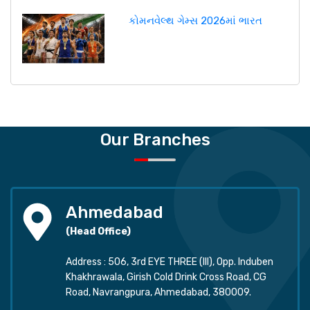
કોમનવેલ્થ ગેમ્સ 2026માં ભારત
Our Branches
Ahmedabad
(Head Office)
Address : 506, 3rd EYE THREE (III), Opp. Induben
Khakhrawala, Girish Cold Drink Cross Road, CG
Road, Navrangpura, Ahmedabad, 380009.