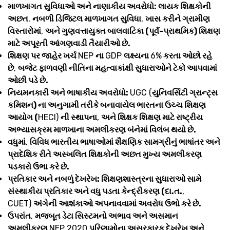
માળખાગત સુવિધાઓ અને નાણાકીય અવરોધો: લાયક શિક્ષકોની
અછત
,
નબળી ડિજિટલ માળખાગત સુવિધા
,
ખાસ કરીને ગ્રામીણ
વિસ્તારોમાં
,
અને ગુણવત્તાયુક્ત બાલવાટિકા (પૂર્વ-પ્રાથમિક) શિક્ષણ
માટે અપૂરતી આંગણવાડી તૈયારીઓ છે.
શિક્ષણ પર જાહેર ખર્ચ
NEP
ના
GDP
લક્ષ્યના
6%
કરતા ઓછો રહે
છે
,
બજેટ ફાળવણી નીતિના મહત્વાકાંક્ષી સુધારાઓને ટેકો આપવામાં
ઓછી પડે છે.
નિયમનકારી અને ભાષાકીય અવરોધો:
UGC (
યુનિવર્સિટી ગ્રાન્ટ્સ
કમિશન) ના અનુગામી તરીકે બનાવાયેલ ભારતના ઉચ્ચ શિક્ષણ
આયોગ (
HECI)
ની સ્થાપના
,
અને શિક્ષક શિક્ષણ માટે રાષ્ટ્રીય
અભ્યાસક્રમ માળખાના અમલીકરણ બંનેમાં વિલંબ થયો છે.
વધુમાં
,
વિવિધ ભારતીય ભાષાઓમાં શૈક્ષણિક સામગ્રીનું ભાષાંતર અને
પ્રાદેશિક રીતે અસ્ખલિત શિક્ષકોની અછત મુખ્ય અમલીકરણ
પડકારો ઉભા કરે છે.
પ્રતિકાર અને નબળું દેખરેખ: શિક્ષણશાસ્ત્રના સુધારાઓ સામે
સંસ્થાકીય પ્રતિકાર અને વધુ પડતા કેન્દ્રીકરણ (દા.ત.
,
CUET)
અંગેની આશંકાઓ અપનાવવામાં અવરોધ ઉભો કરે છે.
ઉપરાંત
,
મજબૂત ડેટા સિસ્ટમનો અભાવ અને અસમાન
અમલીકરણ
NEP 2020
પરિણામોના અસરકારક દેખરેખ અને