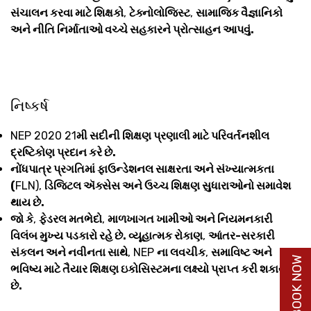
સંચાલન કરવા માટે શિક્ષકો
,
ટેક્નોલોજિસ્ટ
,
સામાજિક વૈજ્ઞાનિકો
અને નીતિ નિર્માતાઓ વચ્ચે સહકારને પ્રોત્સાહન આપવું.
નિષ્કર્ષ
NEP 2020 21
મી સદીની શિક્ષણ પ્રણાલી માટે પરિવર્તનશીલ
દ્રષ્ટિકોણ પ્રદાન કરે છે.
નોંધપાત્ર પ્રગતિમાં ફાઉન્ડેશનલ સાક્ષરતા અને સંખ્યાત્મકતા
(
FLN),
ડિજિટલ ઍક્સેસ અને ઉચ્ચ શિક્ષણ સુધારાઓનો સમાવેશ
થાય છે.
જો કે
,
ફેડરલ મતભેદો
,
માળખાગત ખામીઓ અને નિયમનકારી
વિલંબ મુખ્ય પડકારો રહે છે. વ્યૂહાત્મક રોકાણ
,
આંતર-સરકારી
સંકલન અને નવીનતા સાથે
, NEP
ના લવચીક
,
સમાવિષ્ટ અને
BUY BOOK NOW
ભવિષ્ય માટે તૈયાર શિક્ષણ ઇકોસિસ્ટમના લક્ષ્યો પ્રાપ્ત કરી શકાય
છે.