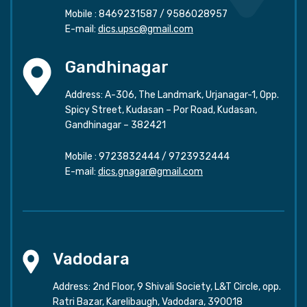
Mobile :
8469231587
/
9586028957
E-mail:
dics.upsc@gmail.com
Gandhinagar
Address: A-306, The Landmark, Urjanagar-1, Opp.
Spicy Street, Kudasan – Por Road, Kudasan,
Gandhinagar – 382421
Mobile :
9723832444
/
9723932444
E-mail:
dics.gnagar@gmail.com
Vadodara
Address: 2nd Floor, 9 Shivali Society, L&T Circle, opp.
Ratri Bazar, Karelibaugh, Vadodara, 390018