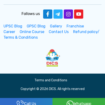
Follows us
UPSC Blog
GPSC Blog
Gallery
Franchise
Career
Online Course
Contact Us
Refund policy/
Terms & Conditions
Terms and Conditions
Copyright © 2026 DICS. All rights reserved
Call Us
Whatsapp