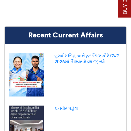
Recent Current Affairs
ગુલવીર સિંહ અને હરજિંદર કૌરે CWG
2026માં સિલ્વર મેડલ જીત્યો
દાનવીર પહેલ