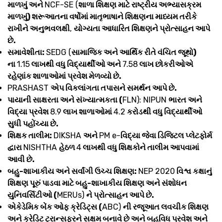
માળખું અને
NCF-SE (
શાળા શિક્ષણ માટે રાષ્ટ્રીય અભ્યાસક્રમ
માળખું) શરૂઆતના વર્ષોમાં માતૃભાષાને શિક્ષણના માધ્યમ તરીકે
રાખીને અનુભવલક્ષી
,
યોગ્યતા આધારિત શિક્ષણને પ્રોત્સાહન આપે
છે.
સમાવેશીતા:
SEDG (
સામાજિક અને આર્થિક રીતે વંચિત જૂથો)
ના
1.15
લાખથી વધુ વિદ્યાર્થીઓ અને
7.58
લાખ છોકરીઓએ
રહેણાંક શાળાઓમાં પ્રવેશ મેળવ્યો છે.
PRASHAST
એપ વિકલાંગતા તપાસને સમર્થન આપે છે.
પાયાની સાક્ષરતા અને સંખ્યાત્મકતા (
FLN): NIPUN
ભારત અને
વિદ્યા પ્રવેશ
8.9
લાખ શાળાઓમાં
4.2
કરોડથી વધુ વિદ્યાર્થીઓ
સુધી પહોંચ્યા છે.
શિક્ષક તાલીમ:
DIKSHA
અને
PM e-
વિદ્યા જેવા ડિજિટલ પ્લેટફોર્મ
દ્વારા
NISHTHA
હેઠળ
4
લાખથી વધુ શિક્ષકોને તાલીમ આપવામાં
આવી છે.
બહુ-શાખાકીય અને સર્વાંગી ઉચ્ચ શિક્ષણ:
NEP 2020
વિશ્વ કક્ષાનું
શિક્ષણ પૂરું પાડવા માટે બહુ-શાખાકીય શિક્ષણ અને સંશોધન
યુનિવર્સિટીઓ (
MERUs)
ને પ્રોત્સાહન આપે છે.
એકેડેમિક બેંક ઓફ ક્રેડિટ્સ (
ABC)
ની રજૂઆત લવચીક શિક્ષણ
અને ક્રેડિટ ટ્રાન્સફરને સક્ષમ બનાવે છે અને બહુવિધ પ્રવેશ અને