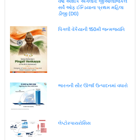
વર્ષા અશોક અગલાવે: જીઓલોજિકલ
સર્વે ઓફ ઈન્ડિયાના પ્રથમ મહિલા
ડીજી (DG)
પિંગલી વેંકૈયાની 150મી જન્મજયંતિ
ભારતની સૌર ઊર્જા ઉત્પાદનમાં વધારો
લેપ્ટોસ્પાયરોસિસ