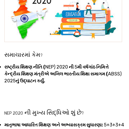
સમાચારમાં કેમ
?
રાષ્ટ્રીય શિક્ષણ નીતિ (
NEP) 2020
ની
5
મી વર્ષગાંઠ નિમિત્તે
કેન્દ્રીય શિક્ષણ મંત્રીએ અખિલ ભારતીય શિક્ષા સમાગમ (
ABSS)
2025
નું ઉદ્ઘાટન કર્યું.
ની મુખ્ય સિદ્ધિઓ શું છે
NEP 2020
?
માતૃભાષા આધારિત શિક્ષણ અને અભ્યાસક્રમ સુધારણા:
5+3+3+4