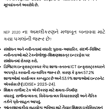
મૂલ્યાંકનને અવરોધે છે.
ના અમલીકરણને મજબૂત બનાવવા માટે
NEP 2020
કયા પગલાંની જરૂર છે
?
સંશોધન અને નવીનતામાં વધારો: પુરાવા-આધારિત
,
સંદર્ભ-વિશિષ્ટ
નવીનતાઓ માટે ટેકનોલોજી-શિક્ષણશાસ્ત્ર ઇન્ટરફેસ પર
સંશોધનમાં રોકાણ કરો.
ડિજિટલ ઇન્ફ્રાસ્ટ્રક્ચર ગેપ: શાળા-સ્તરના
ICT
ઇન્ફ્રાસ્ટ્રક્ચરને
અપગ્રેડ કરવાની તાત્કાલિક જરૂર છે
,
કારણ કે ફક્ત
57.2%
શાળાઓમાં કાર્યાત્મક કમ્પ્યુટર છે અને
53.9%
શાળાઓમાં ઇન્ટરનેટ
ઍક્સેસ છે (
UDISE+ 2023–24).
શિક્ષક તાલીમ: ટેક એકીકરણ માટે ક્ષમતા-નિર્માણ
વધારવું
,
સર્જનાત્મકતા
,
વિવેચનાત્મક વિચારસરણી અને નૈતિક
તર્કને પ્રોત્સાહન આપવું.
આંતરશાખાકીય સહયોગ: ભવિષ્ય માટે તૈયાર શિક્ષણ ઇકોસિસ્ટમનું