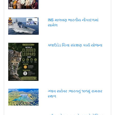
INS માલવણ ભારતીય નૌકાદળમાં
સામેલ
ક્લાઉડેડ ચિત્તા સંરક્ષણ કાર્ય યોજના
ગ્લાવ સરોવર :ભારતનું ૧૦૧મું રામસર
સ્થળ