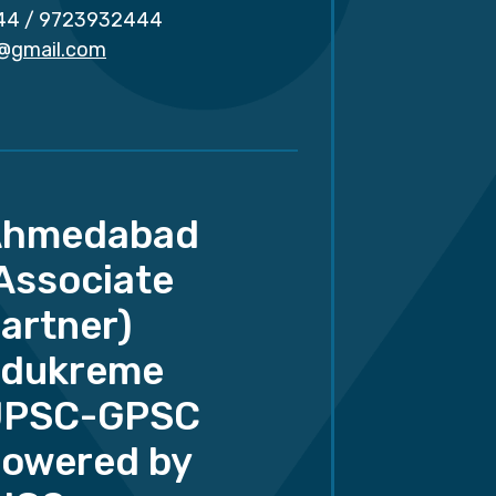
44
/
9723932444
r@gmail.com
Ahmedabad
Associate
artner)
dukreme
UPSC-GPSC
owered by