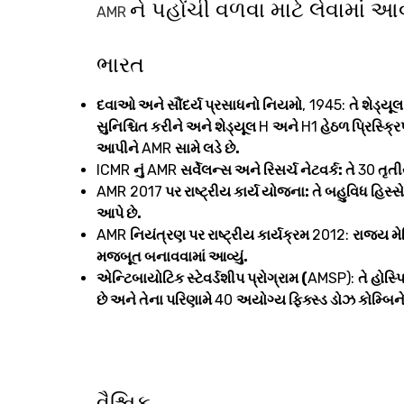
ને પહોંચી વળવા માટે લેવામાં આ
AMR
ભારત
દવાઓ અને સૌંદર્ય પ્રસાધનો નિયમો
, 1945:
તે શેડ્યૂ
સુનિશ્ચિત કરીને અને શેડ્યૂલ
H
અને
H1
હેઠળ પ્રિસ્ક્
આપીને
AMR
સામે લડે છે.
ICMR
નું
AMR
સર્વેલન્સ અને રિસર્ચ નેટવર્ક: તે
30
તૃતી
AMR 2017
પર રાષ્ટ્રીય કાર્ય યોજના: તે બહુવિધ હિ
આપે છે.
AMR
નિયંત્રણ પર રાષ્ટ્રીય કાર્યક્રમ
2012:
રાજ્ય મે
મજબૂત બનાવવામાં આવ્યું.
એન્ટિબાયોટિક સ્ટેવર્ડશીપ પ્રોગ્રામ (
AMSP):
તે હોસ્
છે અને તેના પરિણામે
40
અયોગ્ય ફિક્સ્ડ ડોઝ કોમ્બિન
વૈશ્વિક