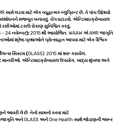
MR
સામે લડવા માટે એક વ્યૂહાત્મક બ્લુપ્રિન્ટ છે. તે પાંચ ઉદ્દેશ્યો
 સંશોધનને મજબૂત બનાવવું
,
ચેપ ઘટાડવો
,
એન્ટિમાઇક્રોબાયલ
 રસીઓમાં ટકાઉ રોકાણ સુનિશ્ચિત કરવું.
 - 24
નવેમ્બર):
2015
થી આયોજિત
, WAAW
એ
AMR
જાગૃતિ
ાતાઓમાં શ્રેષ્ઠ પ્રથાઓને પ્રોત્સાહન આપવા માટે એક વૈશ્વિક
ેલન્સ સિસ્ટમ (
GLASS): 2015
માં શરૂ કરાયેલ
,
ાટે માનવીઓ
,
એન્ટિમાઇક્રોબાયલ ઉપયોગ
,
ખાદ્ય શૃંખલા અને
ણને આવરી લે છે
;
તેનો સામનો કરવા માટે
જાગૃતિ અને
GLASS
અને
One Health
સાથે જોડાણની જરૂર