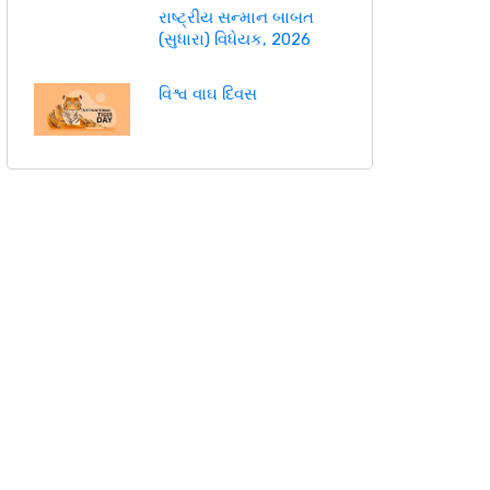
રાષ્ટ્રીય સન્માન બાબત
(સુધારા) વિધેયક, 2026
વિશ્વ વાઘ દિવસ