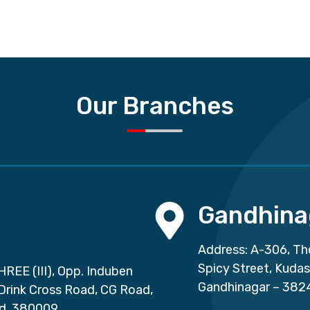
Our Branches
Gandhina
Address: A-306, Th
Spicy Street, Kuda
HREE (III), Opp. Induben
Gandhinagar – 382
 Drink Cross Road, CG Road,
d, 380009.