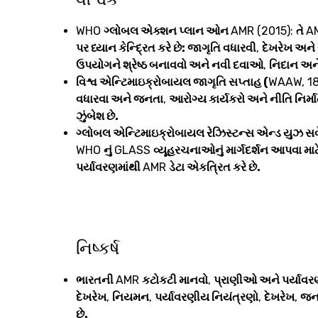
WHO
ગ્લોબલ એક્શન પ્લાન ઓન
AMR (2015):
તે
A
પર ધ્યાન કેન્દ્રિત કરે છે: જાગૃતિ વધારવી
,
દેખરેખ અને
ઉપયોગને શ્રેષ્ઠ બનાવવો અને નવી દવાઓ
,
નિદાન અને
વિશ્વ એન્ટિમાઇક્રોબાયલ જાગૃતિ સપ્તાહ (
WAAW, 18
વધારવા અને જનતા
,
આરોગ્ય કાર્યકરો અને નીતિ નિર્મ
ઝુંબેશ છે.
ગ્લોબલ એન્ટિમાઇક્રોબાયલ રેઝિસ્ટન્સ એન્ડ યુઝ સર્વ
WHO
નું
GLASS
વ્યૂહરચનાઓનું માર્ગદર્શન આપવા મ
પર્યાવરણમાંથી
AMR
ડેટા એકત્રિત કરે છે.
નિષ્કર્ષ
ભારતની
AMR
કટોકટી માનવો
,
પ્રાણીઓ અને પર્યાવર
દેખરેખ
,
નિયમન
,
પર્યાવરણીય નિયંત્રણો
,
દેખરેખ
,
જન
છે.