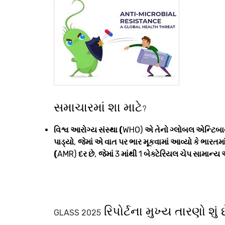
સમાચારમાં શા માટે
?
વિશ્વ આરોગ્ય સંસ્થા (
WHO)
એ તેનો ગ્લોબલ એન્ટિબાયોટ
પાડ્યો
,
જેમાં એ વાત પર ભાર મૂકવામાં આવ્યો કે ભારતમાં
(
AMR)
દર છે
,
જેમાં
3
માંથી
1
બેક્ટેરિયલ ચેપ સામાન્ય 
રિપોર્ટના મુખ્ય તારણો શું 
GLASS 2025