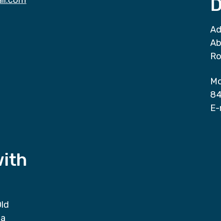
il.com
D
Ad
Ab
Ro
Mo
84
E-
with
Old
da