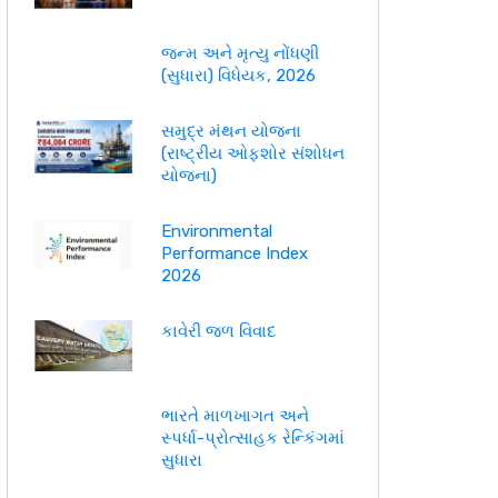
જન્મ અને મૃત્યુ નોંધણી
(સુધારા) વિધેયક, 2026
સમુદ્ર મંથન યોજના
(રાષ્ટ્રીય ઓફશોર સંશોધન
યોજના)
Environmental
Performance Index
2026
કાવેરી જળ વિવાદ
ભારતે માળખાગત અને
સ્પર્ધા-પ્રોત્સાહક રેન્કિંગમાં
સુધારા