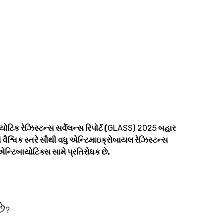
િક રેઝિસ્ટન્સ સર્વેલન્સ રિપોર્ટ (
GLASS) 2025
બહાર
 વૈશ્વિક સ્તરે સૌથી વધુ એન્ટિમાઇક્રોબાયલ રેઝિસ્ટન્સ
એન્ટિબાયોટિક્સ સામે પ્રતિરોધક છે.
છે
?