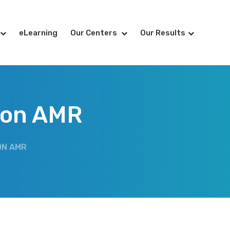
eLearning
Our Centers
Our Results
 on AMR
ON AMR