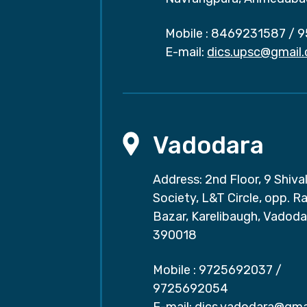
Mobile :
8469231587
/
9
E-mail:
dics.upsc@gmail
Vadodara
Address: 2nd Floor, 9 Shival
Society, L&T Circle, opp. Ra
Bazar, Karelibaugh, Vadoda
390018
Mobile :
9725692037
/
9725692054