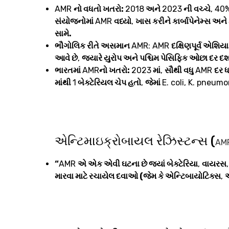
AMR
નો વધતો ખતરો:
2018
અને
2023
ની વચ્ચે
, 40
સંયોજનોમાં
AMR
વધ્યો
,
ખાસ કરીને કાર્બાપેનેમ્સ અને
સામે.
ભૌગોલિક રીતે અસમાન
AMR: AMR
દક્ષિણપૂર્વ એશિયા
આવે છે
,
જ્યારે યુરોપ અને પશ્ચિમ પેસિફિક ઓછા દર દર્શા
ભારતમાં
AMR
નો ખતરો:
2023
માં
,
સૌથી વધુ
AMR
દર ધ
માંથી
1
બેક્ટેરિયલ ચેપ હતો
,
જેમાં
E. coli, K. pneum
એન્ટિમાઇક્રોબાયલ રેઝિસ્ટન્સ (
AM
“
AMR
એ એક એવી ઘટના છે જ્યાં બેક્ટેરિયા
,
વાયરસ
મારવા માટે રચાયેલ દવાઓ (જેમ કે એન્ટિબાયોટિક્સ
,
એ