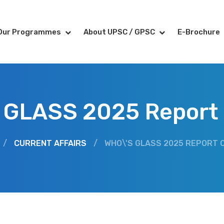
Our Programmes
About UPSC / GPSC
E-Brochure
 GLASS 2025 Report
/
CURRENT AFFAIRS
/
WHO\'S GLASS 2025 REPORT 