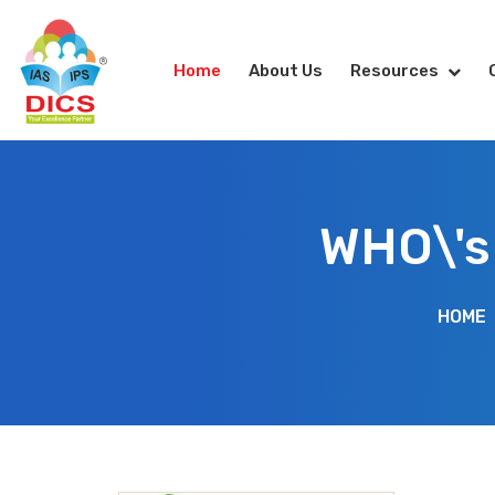
Home
About Us
Resources
WHO\'s
HOME