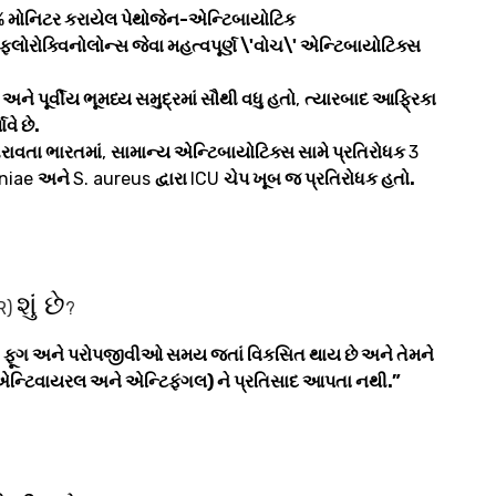
%
મોનિટર કરાયેલ પેથોજેન-એન્ટિબાયોટિક
 ફ્લોરોક્વિનોલોન્સ જેવા મહત્વપૂર્ણ \'વોચ\' એન્ટિબાયોટિક્સ
 અને પૂર્વીય ભૂમધ્ય સમુદ્રમાં સૌથી વધુ હતો
,
ત્યારબાદ આફ્રિકા
વે છે.
રાવતા ભારતમાં
,
સામાન્ય એન્ટિબાયોટિક્સ સામે પ્રતિરોધક
3
oniae
અને
S. aureus
દ્વારા
ICU
ચેપ ખૂબ જ પ્રતિરોધક હતો.
શું છે
R)
?
,
ફૂગ અને પરોપજીવીઓ સમય જતાં વિકસિત થાય છે અને તેમને
ન્ટિવાયરલ અને એન્ટિફંગલ) ને પ્રતિસાદ આપતા નથી.”