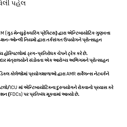
વેલી પહેલ
લ
M (
ગુડ મેન્યુફેક્ચરિંગ પ્રેક્ટિસ) દ્વારા એન્ટિબાયોટિક ગુણવત્તા
રિપ્શન-ઓન્લી નિયમો દ્વારા તર્કસંગત ઉપયોગને પ્રોત્સાહન
ય હોસ્પિટલોમાં ડ્રગ-પ્રતિરોધક ચેપને ટ્રેક કરે છે.
સ્સેદાર મંત્રાલયોને સંડોવતા એક આરોગ્ય અભિગમને પ્રોત્સાહન
ડિકલ કોલેજોમાં પ્રયોગશાળાઓ દ્વારા
AMR
સર્વેલન્સ નેટવર્કને
પિટલો/
ICU
માં એન્ટિબાયોટિકના દુરુપયોગને રોકવાનો પ્રયાસ કરે
ેશન (
FDCs)
પર પ્રતિબંધ મૂકવામાં આવ્યો છે.