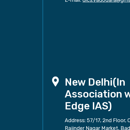
E-mail:
dics.vadodara@gma
New Delhi(In
Association 
Edge IAS)
Address: 57/17, 2nd Floor, 
Rajinder Nagar Market, Ba