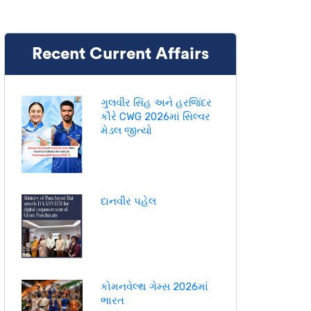
Recent Current Affairs
ગુલવીર સિંહ અને હરજિંદર
કૌરે CWG 2026માં સિલ્વર
મેડલ જીત્યો
દાનવીર પહેલ
કોમનવેલ્થ ગેમ્સ 2026માં
ભારત