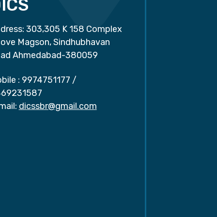
ICS
dress: 303,305 K 158 Complex
ove Magson, Sindhubhavan
ad Ahmedabad-380059
bile :
9974751177
/
69231587
mail:
dicssbr@gmail.com