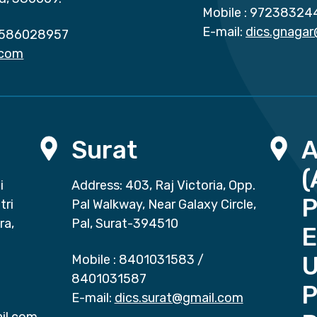
Mobile :
97238324
E-mail:
dics.gnaga
586028957
.com
Surat
(
i
Address: 403, Raj Victoria, Opp.
P
tri
Pal Walkway, Near Galaxy Circle,
ra,
Pal, Surat-394510
E
Mobile :
8401031583
/
8401031587
P
E-mail:
dics.surat@gmail.com