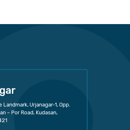
gar
e Landmark, Urjanagar-1, Opp.
san – Por Road, Kudasan,
421