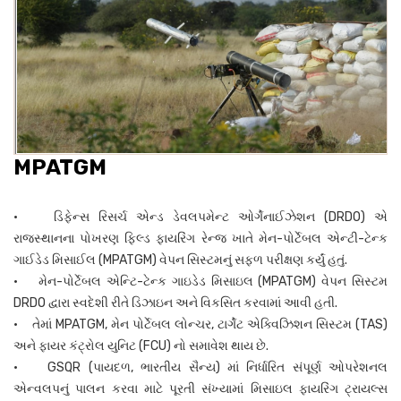
MPATGM
• ડિફેન્સ રિસર્ચ એન્ડ ડેવલપમેન્ટ ઓર્ગેનાઈઝેશન (DRDO) એ
રાજસ્થાનના પોખરણ ફિલ્ડ ફાયરિંગ રેન્જ ખાતે મેન-પોર્ટેબલ એન્ટી-ટેન્ક
ગાઈડેડ મિસાઈલ (MPATGM) વેપન સિસ્ટમનું સફળ પરીક્ષણ કર્યું હતું.
• મેન-પોર્ટેબલ એન્ટિ-ટેન્ક ગાઇડેડ મિસાઇલ (MPATGM) વેપન સિસ્ટમ
DRDO દ્વારા સ્વદેશી રીતે ડિઝાઇન અને વિકસિત કરવામાં આવી હતી.
• તેમાં MPATGM, મેન પોર્ટેબલ લોન્ચર, ટાર્ગેટ એક્વિઝિશન સિસ્ટમ (TAS)
અને ફાયર કંટ્રોલ યુનિટ (FCU) નો સમાવેશ થાય છે.
• GSQR (પાયદળ, ભારતીય સૈન્ય) માં નિર્ધારિત સંપૂર્ણ ઓપરેશનલ
એન્વલપનું પાલન કરવા માટે પૂરતી સંખ્યામાં મિસાઇલ ફાયરિંગ ટ્રાયલ્સ