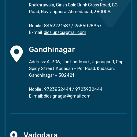
Khakhrawala, Girish Cold Drink Cross Road, CG
Road, Navrangpura, Ahmedabad, 380009.
Mobile :
8469231587
/
9586028957
E-mail:
dics.upsc@gmail.com
Gandhinagar
Address: A-306, The Landmark, Urjanagar-1, Opp.
Spicy Street, Kudasan – Por Road, Kudasan,
Gandhinagar – 382421
Mobile :
9723832444
/
9723932444
E-mail:
dics.gnagar@gmail.com
Vadodara