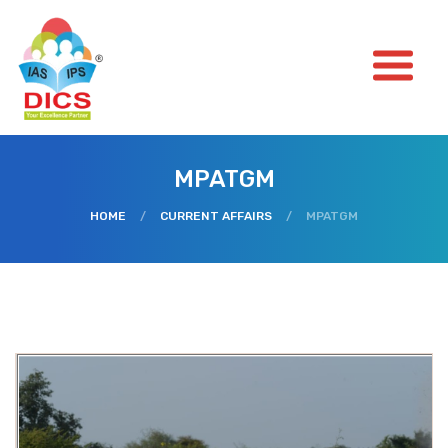
MPATGM
HOME
/
CURRENT AFFAIRS
/
MPATGM