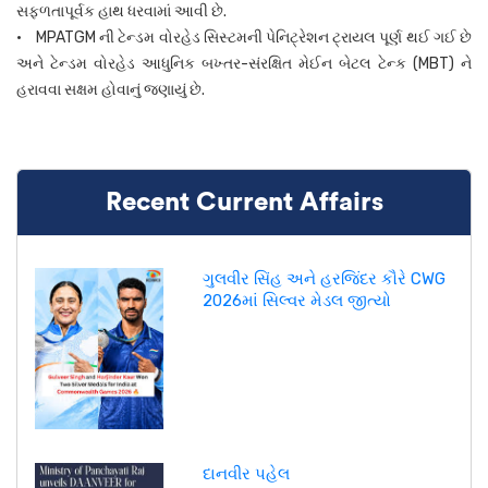
સફળતાપૂર્વક હાથ ધરવામાં આવી છે.
• MPATGM ની ટેન્ડમ વોરહેડ સિસ્ટમની પેનિટ્રેશન ટ્રાયલ પૂર્ણ થઈ ગઈ છે
અને ટેન્ડમ વોરહેડ આધુનિક બખ્તર-સંરક્ષિત મેઈન બેટલ ટેન્ક (MBT) ને
હરાવવા સક્ષમ હોવાનું જણાયું છે.
Recent Current Affairs
ગુલવીર સિંહ અને હરજિંદર કૌરે CWG
2026માં સિલ્વર મેડલ જીત્યો
દાનવીર પહેલ