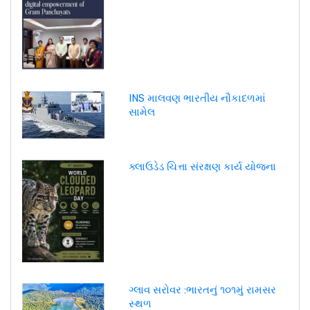
INS માલવણ ભારતીય નૌકાદળમાં
સામેલ
ક્લાઉડેડ ચિત્તા સંરક્ષણ કાર્ય યોજના
ગ્લાવ સરોવર :ભારતનું ૧૦૧મું રામસર
સ્થળ