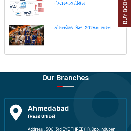
BUY BOOK NOW
લેપ્ટોસ્પાયરોસિસ
કોમનવેલ્થ ગેમ્સ 2026માં ભારત
Our Branches
Ahmedabad
(Head Office)
Address : 506, 3rd EYE THREE (III), Opp. Induben