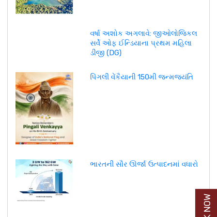
વર્ષા અશોક અગલાવે: જીઓલોજિકલ
સર્વે ઓફ ઈન્ડિયાના પ્રથમ મહિલા
ડીજી (DG)
પિંગલી વેંકૈયાની 150મી જન્મજયંતિ
ભારતની સૌર ઊર્જા ઉત્પાદનમાં વધારો