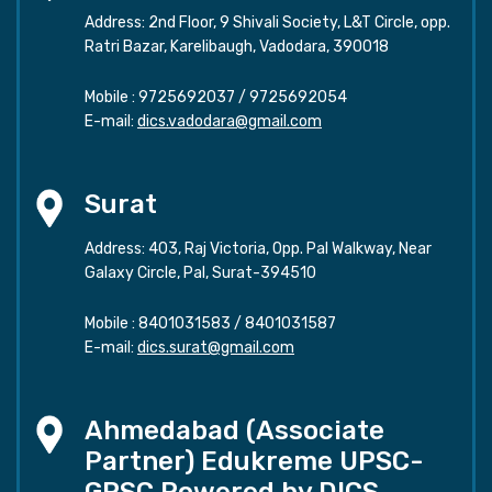
Address: 2nd Floor, 9 Shivali Society, L&T Circle, opp.
Ratri Bazar, Karelibaugh, Vadodara, 390018
Mobile :
9725692037
/
9725692054
E-mail:
dics.vadodara@gmail.com
Surat
Address: 403, Raj Victoria, Opp. Pal Walkway, Near
Galaxy Circle, Pal, Surat-394510
Mobile :
8401031583
/
8401031587
E-mail:
dics.surat@gmail.com
Ahmedabad (Associate
Partner) Edukreme UPSC-
GPSC Powered by DICS