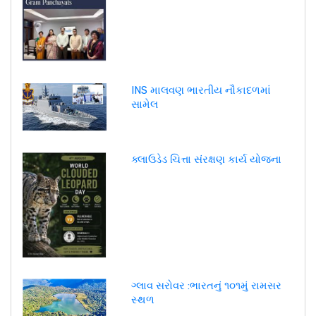
INS માલવણ ભારતીય નૌકાદળમાં
સામેલ
ક્લાઉડેડ ચિત્તા સંરક્ષણ કાર્ય યોજના
ગ્લાવ સરોવર :ભારતનું ૧૦૧મું રામસર
સ્થળ