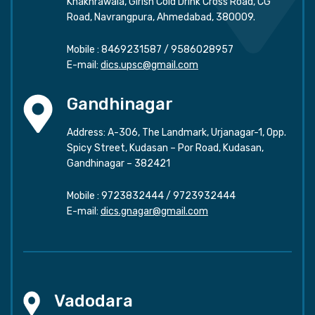
Khakhrawala, Girish Cold Drink Cross Road, CG
Road, Navrangpura, Ahmedabad, 380009.
Mobile :
8469231587
/
9586028957
E-mail:
dics.upsc@gmail.com
Gandhinagar
Address: A-306, The Landmark, Urjanagar-1, Opp.
Spicy Street, Kudasan – Por Road, Kudasan,
Gandhinagar – 382421
Mobile :
9723832444
/
9723932444
E-mail:
dics.gnagar@gmail.com
Vadodara