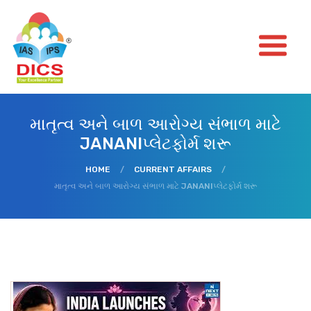
માતૃત્વ અને બાળ આરોગ્ય સંભાળ માટે
JANANIપ્લેટફોર્મ શરૂ
HOME
/
CURRENT AFFAIRS
/
માતૃત્વ અને બાળ આરોગ્ય સંભાળ માટે JANANIપ્લેટફોર્મ શરૂ