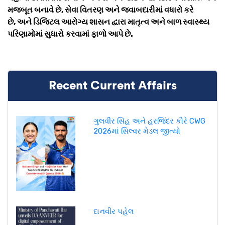
મજબૂત બનાવે છે, સેવા વિતરણ અને જવાબદારીમાં વધારો કરે
છે, અને ડિજિટલ આરોગ્ય શાસન દ્વારા માતૃત્વ અને બાળ સ્વાસ્થ્ય
પરિણામોમાં સુધારો કરવામાં ફાળો આપે છે.
Recent Current Affairs
ગુલવીર સિંહ અને હરજિંદર કૌરે CWG
2026માં સિલ્વર મેડલ જીત્યો
દાનવીર પહેલ