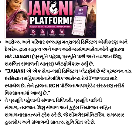
આરોગ્ય અને પરિવાર કલ્યાણ મંત્રાલયે ડિજિટલ એકીકરણ અને
દેખરેખ દ્વારા માતૃત્વ અને બાળ આરોગ્યસંભાળસેવાઓને સુધારવા
માટે JANANI (પ્રસૂતિ પહેલા, પ્રસૂતિ પછી અને નવજાત શિશુ
સંકલિત સંભાળની યાત્રા) પ્લેટફોર્મ શરૂ કર્યું છે.
“JANANI એ એક સેવા-લક્ષી ડિજિટલ પ્લેટફોર્મ છે જે પ્રજનન વય
દરમિયાન મહિલાઓનારેખાંશિક આરોગ્ય રેકોર્ડ જાળવવા માટે
રચાયેલ છે. તેને હાલના RCH પોર્ટલનાઅપગ્રેડેડ સંસ્કરણ તરીકે
વિકસાવવામાં આવ્યું છે.”
તે પ્રસૂતિ પહેલાની સંભાળ, ડિલિવરી, પ્રસૂતિ પછીની
સંભાળ, નવજાત શિશુ સંભાળ અને કુટુંબ નિયોજન સહિત
સંભાળનાસાતત્યને ટ્રેક કરે છે, જે સીમલેસમોનિટરિંગ, સમયસર
હસ્તક્ષેપ અને સંભાળની સાતત્ય સુનિશ્ચિત કરે છે.