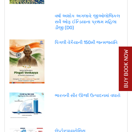
વર્ષા અશોક અગલાવે: જીઓલોજિકલ
સર્વે ઓફ ઈન્ડિયાના પ્રથમ મહિલા
ડીજી (DG)
પિંગલી વેંકૈયાની 150મી જન્મજયંતિ
BUY BOOK NOW
ભારતની સૌર ઊર્જા ઉત્પાદનમાં વધારો
લેપ્ટોસ્પાયરોસિસ