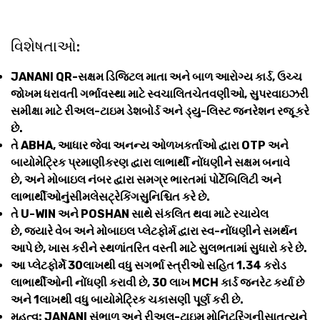
વિશેષતાઓ:
JANANI QR-સક્ષમ ડિજિટલ માતા અને બાળ આરોગ્ય કાર્ડ, ઉચ્ચ
જોખમ ધરાવતી ગર્ભાવસ્થા માટે સ્વચાલિતચેતવણીઓ, સુપરવાઇઝરી
સમીક્ષા માટે રીઅલ-ટાઇમ ડેશબોર્ડ અને ડ્યુ-લિસ્ટ જનરેશન રજૂ કરે
છે.
તે ABHA, આધાર જેવા અનન્ય ઓળખકર્તાઓ દ્વારા OTP અને
બાયોમેટ્રિક પ્રમાણીકરણ દ્વારા લાભાર્થી નોંધણીને સક્ષમ બનાવે
છે, અને મોબાઇલ નંબર દ્વારા સમગ્ર ભારતમાં પોર્ટેબિલિટી અને
લાભાર્થીઓનુંસીમલેસટ્રેકિંગસુનિશ્ચિત કરે છે.
તે U-WIN અને POSHAN સાથે સંકલિત થવા માટે રચાયેલ
છે, જ્યારે વેબ અને મોબાઇલ પ્લેટફોર્મ દ્વારા સ્વ-નોંધણીને સમર્થન
આપે છે, ખાસ કરીને સ્થળાંતરિત વસ્તી માટે સુલભતામાં સુધારો કરે છે.
આ પ્લેટફોર્મે 30લાખથી વધુ સગર્ભા સ્ત્રીઓ સહિત 1.34 કરોડ
લાભાર્થીઓની નોંધણી કરાવી છે, 30 લાખ MCH કાર્ડ જનરેટ કર્યા છે
અને 1લાખથી વધુ બાયોમેટ્રિક ચકાસણી પૂર્ણ કરી છે.
મહત્વ: JANANI સંભાળ અને રીઅલ-ટાઇમ મોનિટરિંગનીસાતત્યને