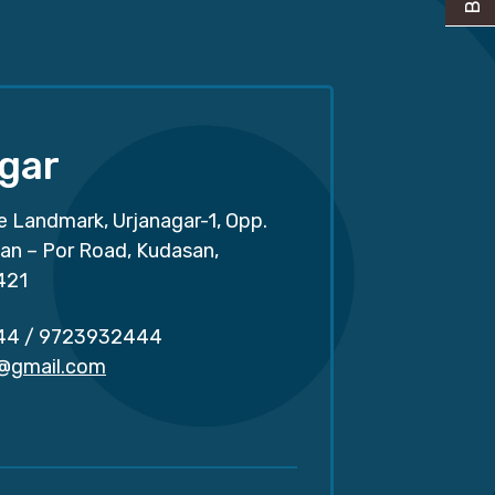
gar
e Landmark, Urjanagar-1, Opp.
san – Por Road, Kudasan,
421
44
/
9723932444
r@gmail.com