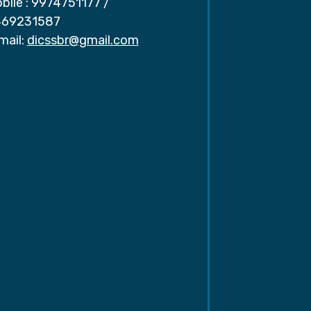
bile :
9974751177
/
69231587
mail:
dicssbr@gmail.com