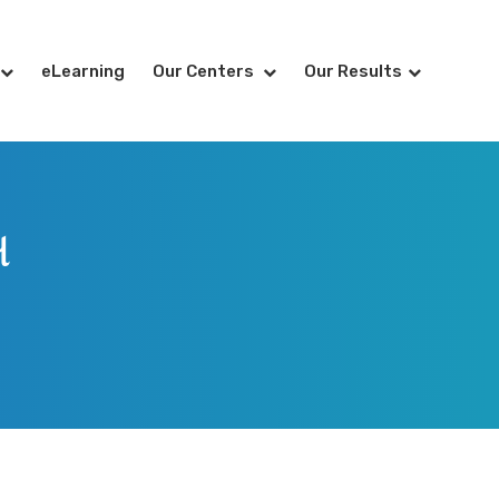
eLearning
Our Centers
Our Results
સ