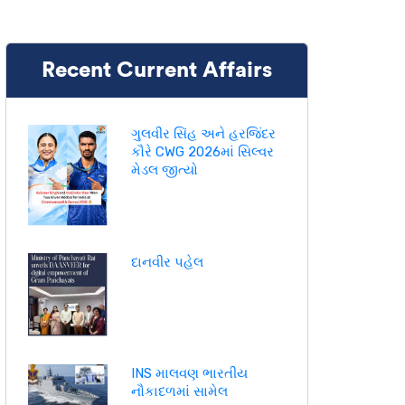
Recent Current Affairs
ગુલવીર સિંહ અને હરજિંદર
કૌરે CWG 2026માં સિલ્વર
મેડલ જીત્યો
દાનવીર પહેલ
INS માલવણ ભારતીય
નૌકાદળમાં સામેલ