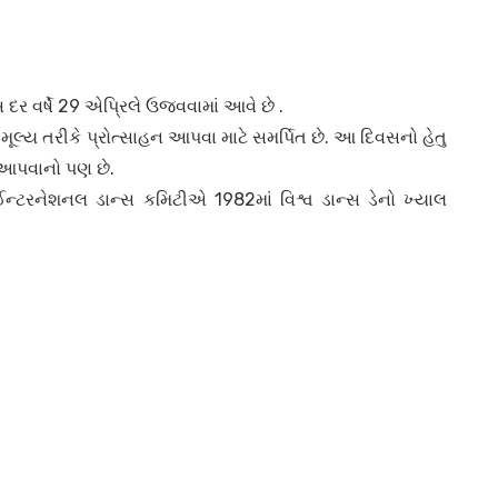
દર વર્ષે 29 એપ્રિલે ઉજવવામાં આવે છે .
લ્ય તરીકે પ્રોત્સાહન આપવા માટે સમર્પિત છે. આ દિવસનો હેતુ
હન આપવાનો પણ છે.
ઈન્ટરનેશનલ ડાન્સ કમિટીએ 1982માં વિશ્વ ડાન્સ ડેનો ખ્યાલ