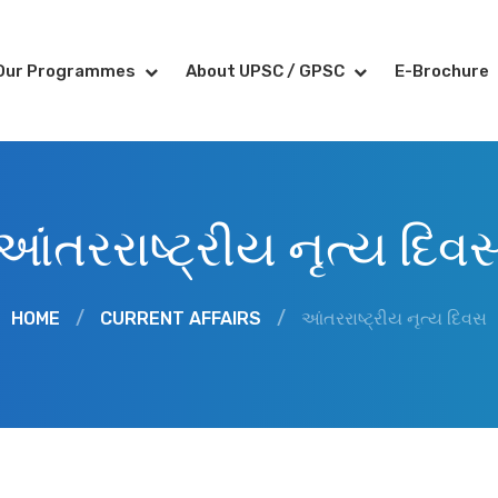
Our Programmes
About UPSC / GPSC
E-Brochure
આંતરરાષ્ટ્રીય નૃત્ય દિવ
HOME
/
CURRENT AFFAIRS
/
આંતરરાષ્ટ્રીય નૃત્ય દિવસ