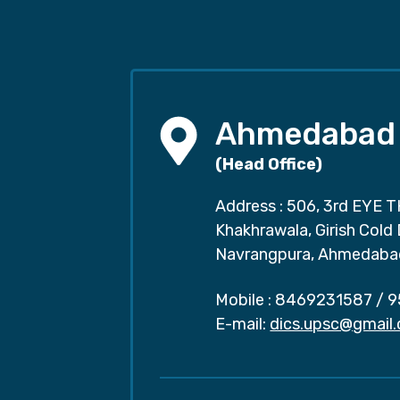
Ahmedabad
(Head Office)
Address : 506, 3rd EYE T
Khakhrawala, Girish Cold
Navrangpura, Ahmedaba
Mobile :
8469231587
/
9
E-mail:
dics.upsc@gmail