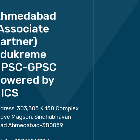
Ahmedabad
Associate
artner)
dukreme
UPSC-GPSC
owered by
ICS
dress: 303,305 K 158 Complex
ove Magson, Sindhubhavan
ad Ahmedabad-380059