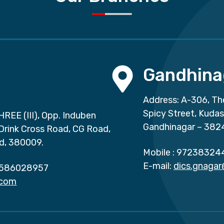
Gandhina
Address: A-306, Th
Spicy Street, Kuda
HREE (III), Opp. Induben
Gandhinagar – 382
 Drink Cross Road, CG Road,
d, 380009.
Mobile :
97238324
E-mail:
dics.gnaga
586028957
.com