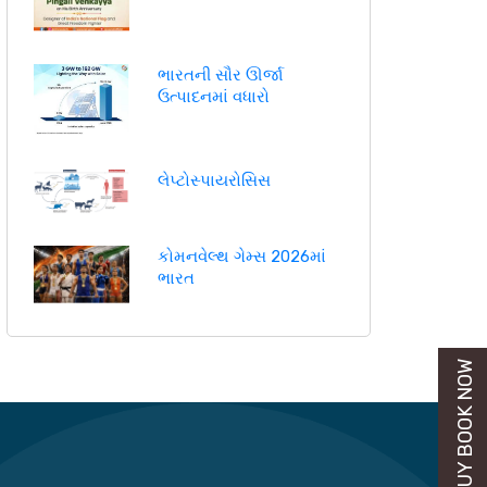
ભારતની સૌર ઊર્જા
ઉત્પાદનમાં વધારો
લેપ્ટોસ્પાયરોસિસ
કોમનવેલ્થ ગેમ્સ 2026માં
ભારત
BUY BOOK NOW