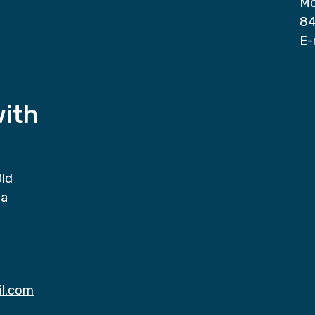
Mo
84
E-
with
Old
da
il.com