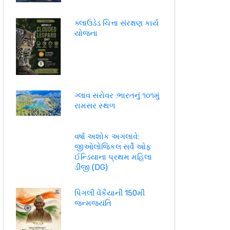
ક્લાઉડેડ ચિત્તા સંરક્ષણ કાર્ય
યોજના
ગ્લાવ સરોવર :ભારતનું ૧૦૧મું
રામસર સ્થળ
વર્ષા અશોક અગલાવે:
જીઓલોજિકલ સર્વે ઓફ
ઈન્ડિયાના પ્રથમ મહિલા
ડીજી (DG)
પિંગલી વેંકૈયાની 150મી
જન્મજયંતિ