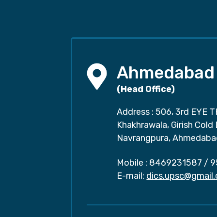
Ahmedabad
(Head Office)
Address : 506, 3rd EYE T
Khakhrawala, Girish Cold
Navrangpura, Ahmedaba
Mobile :
8469231587
/
9
E-mail:
dics.upsc@gmail