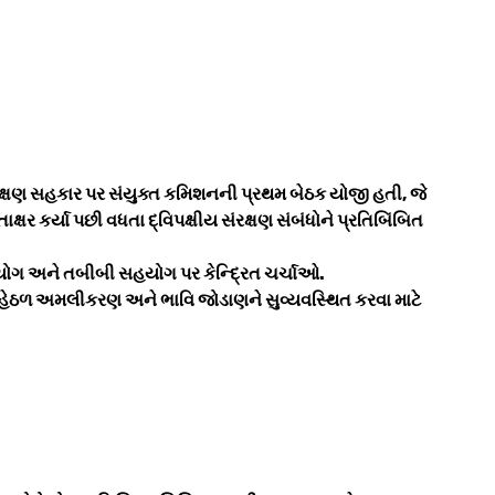
રક્ષણ સહકાર પર સંયુક્ત કમિશનની પ્રથમ બેઠક યોજી હતી, જે
ર કર્યા પછી વધતા દ્વિપક્ષીય સંરક્ષણ સંબંધોને પ્રતિબિંબિત
હયોગ અને તબીબી સહયોગ પર કેન્દ્રિત ચર્ચાઓ.
 હેઠળ અમલીકરણ અને ભાવિ જોડાણને સુવ્યવસ્થિત કરવા માટે