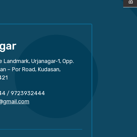
gar
e Landmark, Urjanagar-1, Opp.
san – Por Road, Kudasan,
421
44
/
9723932444
r@gmail.com