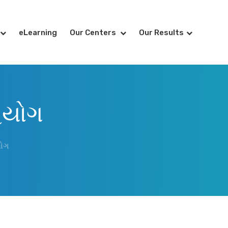
eLearning
Our Centers
Our Results
હયોગ
યોગ