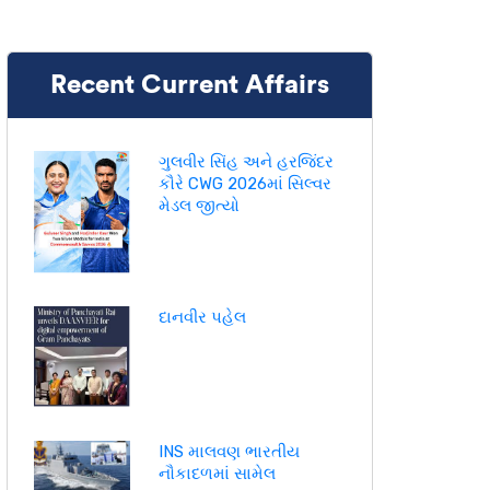
Recent Current Affairs
ગુલવીર સિંહ અને હરજિંદર
કૌરે CWG 2026માં સિલ્વર
મેડલ જીત્યો
દાનવીર પહેલ
INS માલવણ ભારતીય
નૌકાદળમાં સામેલ