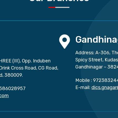
Gandhina
Address: A-306, Th
Spicy Street, Kuda
HREE (III), Opp. Induben
Gandhinagar – 382
 Drink Cross Road, CG Road,
d, 380009.
Mobile :
97238324
E-mail:
dics.gnaga
586028957
.com