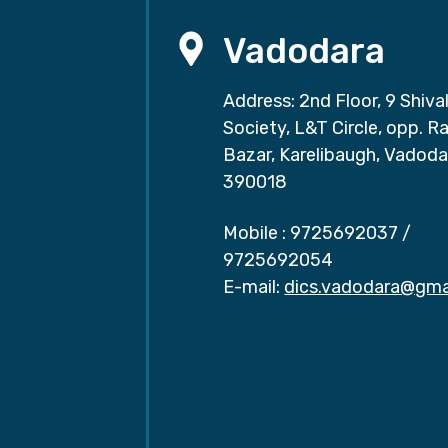
Vadodara
Address: 2nd Floor, 9 Shival
Society, L&T Circle, opp. Ra
Bazar, Karelibaugh, Vadoda
390018
Mobile :
9725692037
/
9725692054
E-mail:
dics.vadodara@gma