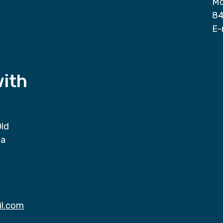
Mo
84
E-
with
Old
da
il.com