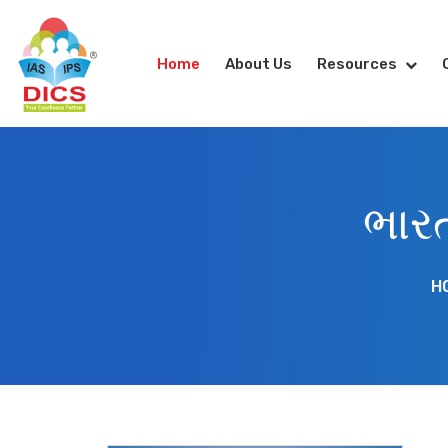
Home
About Us
Resources
ભાર
H