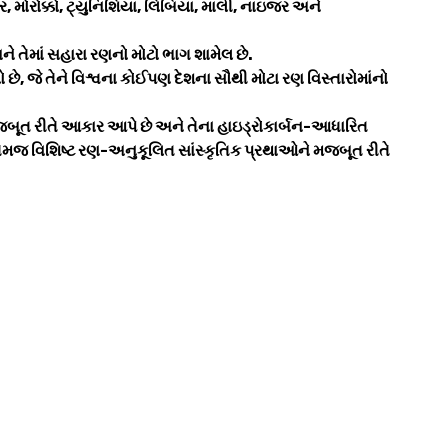
્ર, મોરોક્કો, ટ્યુનિશિયા, લિબિયા, માલી, નાઇજર અને
અને તેમાં સહારા રણનો મોટો ભાગ શામેલ છે.
, જે તેને વિશ્વના કોઈપણ દેશના સૌથી મોટા રણ વિસ્તારોમાંનો
બૂત રીતે આકાર આપે છે અને તેના હાઇડ્રોકાર્બન-આધારિત
 તેમજ વિશિષ્ટ રણ-અનુકૂલિત સાંસ્કૃતિક પ્રથાઓને મજબૂત રીતે