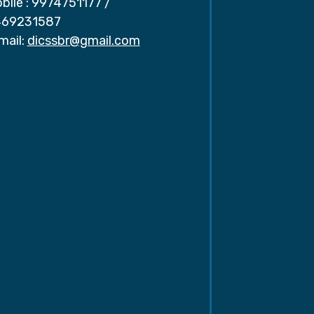
bile :
9974751177
/
69231587
mail:
dicssbr@gmail.com