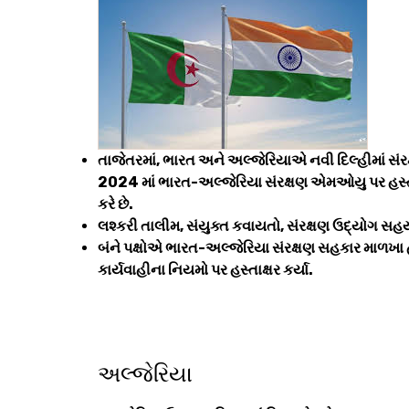
તાજેતરમાં, ભારત અને અલ્જેરિયાએ નવી દિલ્હીમાં સં
2024 માં ભારત-અલ્જેરિયા સંરક્ષણ એમઓયુ પર હસ્તાક્ષ
કરે છે.
લશ્કરી તાલીમ, સંયુક્ત કવાયતો, સંરક્ષણ ઉદ્યોગ સ
બંને પક્ષોએ ભારત-અલ્જેરિયા સંરક્ષણ સહકાર માળખા
કાર્યવાહીના નિયમો પર હસ્તાક્ષર કર્યા.
અલ્જેરિયા