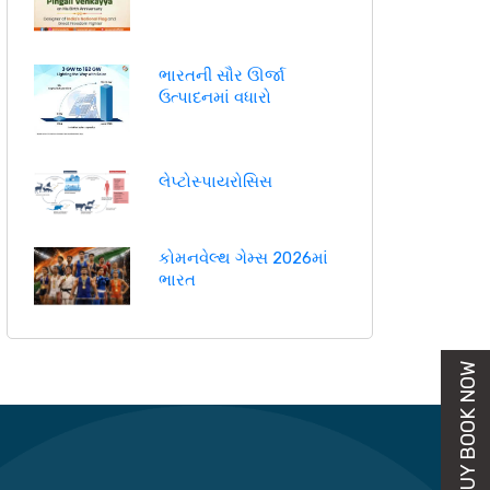
ભારતની સૌર ઊર્જા
ઉત્પાદનમાં વધારો
લેપ્ટોસ્પાયરોસિસ
કોમનવેલ્થ ગેમ્સ 2026માં
ભારત
BUY BOOK NOW