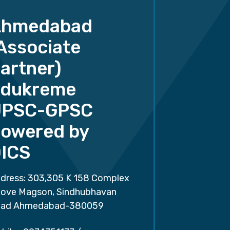
Ahmedabad
Associate
artner)
dukreme
UPSC-GPSC
owered by
ICS
dress: 303,305 K 158 Complex
ove Magson, Sindhubhavan
ad Ahmedabad-380059