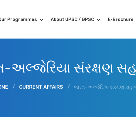
Our Programmes
About UPSC / GPSC
E-Brochure
ત-અલ્જેરિયા સંરક્ષણ સ
OME
/
CURRENT AFFAIRS
/
ભારત-અલ્જેરિયા સંરક્ષણ સહ