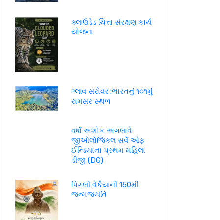
ક્લાઉડેડ ચિત્તા સંરક્ષણ કાર્ય
યોજના
ગ્લાવ સરોવર :ભારતનું ૧૦૧મું
રામસર સ્થળ
વર્ષા અશોક અગલાવે:
જીઓલોજિકલ સર્વે ઓફ
ઈન્ડિયાના પ્રથમ મહિલા
ડીજી (DG)
પિંગલી વેંકૈયાની 150મી
જન્મજયંતિ