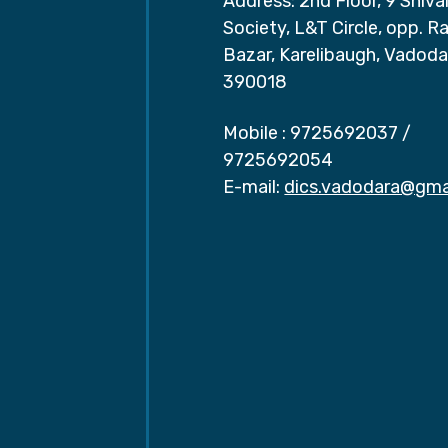
Address: 2nd Floor, 9 Shival
Society, L&T Circle, opp. Ra
Bazar, Karelibaugh, Vadoda
390018
Mobile :
9725692037
/
9725692054
E-mail:
dics.vadodara@gma