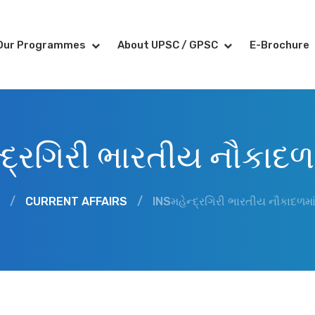
Our Programmes
About UPSC / GPSC
E-Brochure
દ્રગિરી ભારતીય નૌકાદળ
/
CURRENT AFFAIRS
/
INSમહેન્દ્રગિરી ભારતીય નૌકાદળમા