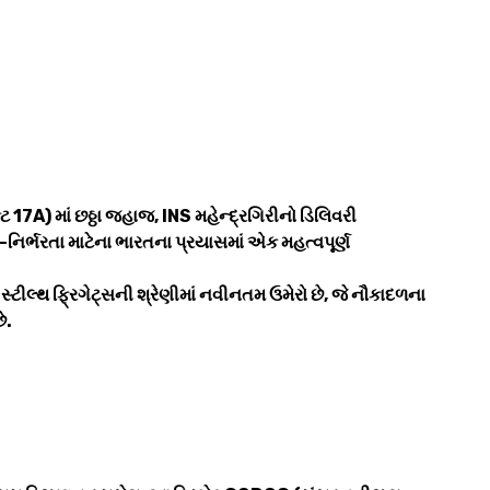
 17A) માં છઠ્ઠા જહાજ, INS મહેન્દ્રગિરીનો ડિલિવરી
વ-નિર્ભરતા માટેના ભારતના પ્રયાસમાં એક મહત્વપૂર્ણ
સ્ટીલ્થ ફ્રિગેટ્સની શ્રેણીમાં નવીનતમ ઉમેરો છે, જે નૌકાદળના
છે.