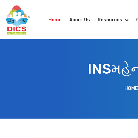
Home
About Us
Resources
INSમહેન્
HOME