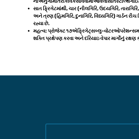
નાઅનુગામીતરીકેવિકસાવવામાંઆવેલાસાતસ્ટીલ્થગા
સાત ફ્રિગેટમાંથી, ચાર (નીલગિરિ, ઉદયગિરિ, તારાગિરિ,
અને ત્રણ (હિમગિરિ, દુનાગિરિ, વિંધ્યગિરિ) ગાર્ડન રી
રહ્યા છે.
મહત્વ: પ્રોજેક્ટ ૧૭એફ્રિગેટ્સબ્લુ-વોટરઓપરેશન્સ
શક્તિ પ્રક્ષેપણ કરવા અને દરિયાઇ વેપાર માર્ગોનું રક્ષણ