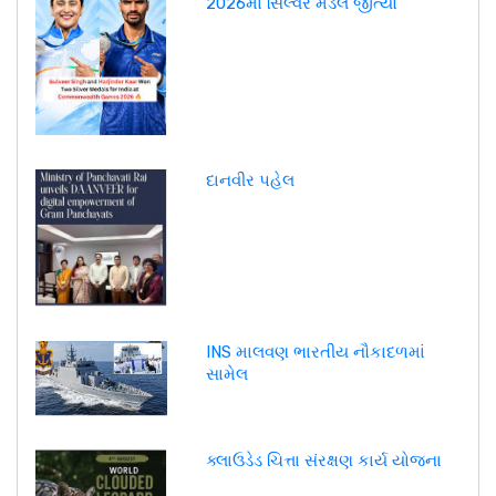
2026માં સિલ્વર મેડલ જીત્યો
દાનવીર પહેલ
INS માલવણ ભારતીય નૌકાદળમાં
સામેલ
ક્લાઉડેડ ચિત્તા સંરક્ષણ કાર્ય યોજના