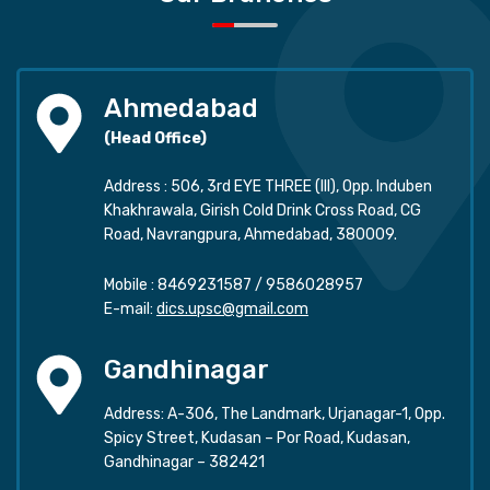
Ahmedabad
(Head Office)
Address : 506, 3rd EYE THREE (III), Opp. Induben
Khakhrawala, Girish Cold Drink Cross Road, CG
Road, Navrangpura, Ahmedabad, 380009.
Mobile :
8469231587
/
9586028957
E-mail:
dics.upsc@gmail.com
Gandhinagar
Address: A-306, The Landmark, Urjanagar-1, Opp.
Spicy Street, Kudasan – Por Road, Kudasan,
Gandhinagar – 382421