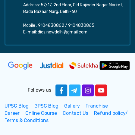
Address: 57/17, 2nd Floor, Old Rajinder Nagar Market,
Bada Bazaar Marg, Delhi-60
Mobile :
9104830862
/
9104830865
E-mail:
dics.newdelhi@gmail.com
Follows us
UPSC Blog
GPSC Blog
Gallery
Franchise
Career
Online Course
Contact Us
Refund policy/
Terms & Conditions