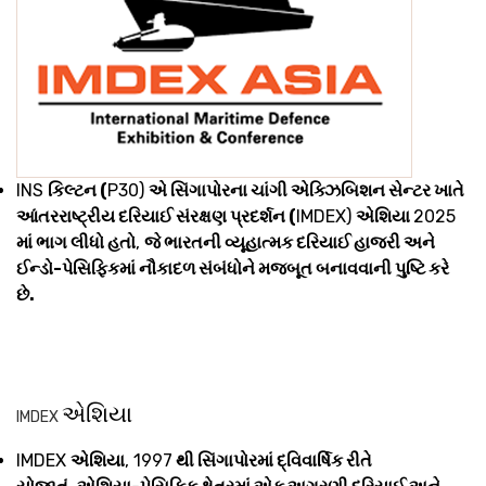
INS
કિલ્ટન (
P30)
એ સિંગાપોરના ચાંગી એક્ઝિબિશન સેન્ટર ખાતે
આંતરરાષ્ટ્રીય દરિયાઈ સંરક્ષણ પ્રદર્શન (
IMDEX)
એશિયા
2025
માં ભાગ લીધો હતો
,
જે ભારતની વ્યૂહાત્મક દરિયાઈ હાજરી અને
ઈન્ડો-પેસિફિકમાં નૌકાદળ સંબંધોને મજબૂત બનાવવાની પુષ્ટિ કરે
છે.
એશિયા
IMDEX
IMDEX
એશિયા
, 1997
થી સિંગાપોરમાં દ્વિવાર્ષિક રીતે