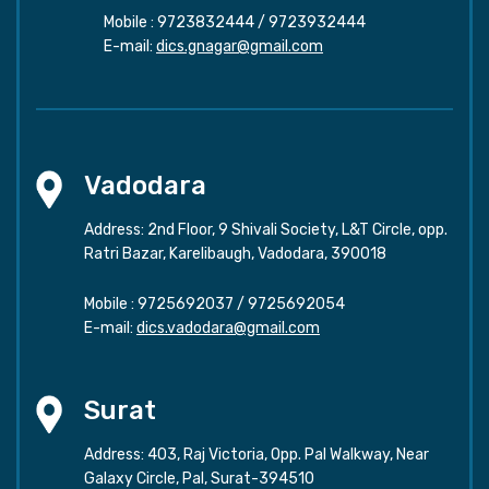
Mobile :
9723832444
/
9723932444
E-mail:
dics.gnagar@gmail.com
Vadodara
Address: 2nd Floor, 9 Shivali Society, L&T Circle, opp.
Ratri Bazar, Karelibaugh, Vadodara, 390018
Mobile :
9725692037
/
9725692054
E-mail:
dics.vadodara@gmail.com
Surat
Address: 403, Raj Victoria, Opp. Pal Walkway, Near
Galaxy Circle, Pal, Surat-394510