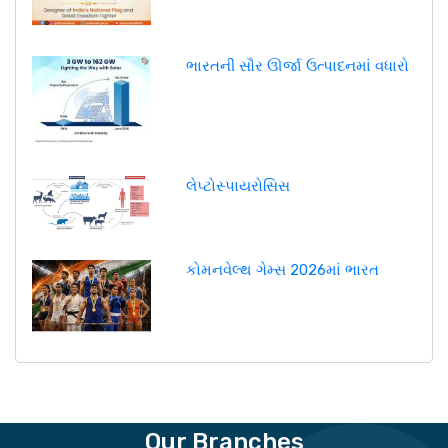
ભારતની સૌર ઊર્જા ઉત્પાદનમાં વધારો
લેપ્ટોસ્પાયરોસિસ
કોમનવેલ્થ ગેમ્સ 2026માં ભારત
Our Branches