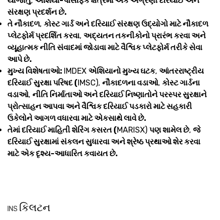
યોજાતું
,
એશિયા-પેસિફિક ક્ષેત્રમાં એક અગ્રણી દરિયાઈ અને
સંરક્ષણ પ્રદર્શન છે.
તે નૌકાદળ
,
કોસ્ટ ગાર્ડ અને દરિયાઈ સંરક્ષણ ઉદ્યોગો માટે નૌકાદળ
પ્લેટફોર્મ પ્રદર્શિત કરવા
,
અદ્યતન તકનીકોનો પ્રારંભ કરવા અને
વ્યૂહાત્મક નીતિ સંવાદમાં જોડાવા માટે વૈશ્વિક પ્લેટફોર્મ તરીકે સેવા
આપે છે.
મુખ્ય વિશેષતાઓ:
IMDEX
એશિયાનો મુખ્ય ઘટક
,
આંતરરાષ્ટ્રીય
દરિયાઈ સુરક્ષા પરિષદ (
IMSC),
નૌકાદળના વડાઓ
,
કોસ્ટ ગાર્ડના
વડાઓ
,
નીતિ નિર્માતાઓ અને દરિયાઈ નિષ્ણાતોને પરસ્પર સુરક્ષાને
પ્રોત્સાહન આપવા અને વૈશ્વિક દરિયાઈ પડકારો માટે સહકારી
ઉકેલોને આગળ વધારવા માટે એકસાથે લાવે છે.
તેમાં દરિયાઈ માહિતી શેરિંગ કસરત (
MARISX)
પણ શામેલ છે
,
જે
દરિયાઈ સુરક્ષામાં સંકલન સુધારવા અને શ્રેષ્ઠ પ્રથાઓ શેર કરવા
માટે એક દૃશ્ય-આધારિત કવાયત છે.
કિલટન
INS