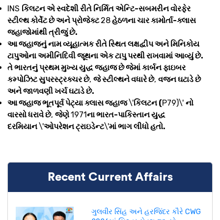
INS
કિલટન એ સ્વદેશી રીતે નિર્મિત એન્ટિ-સબમરીન વોરફેર
સ્ટીલ્થ કોર્વેટ છે અને પ્રોજેક્ટ
28
હેઠળના ચાર કામોર્તા-ક્લાસ
જહાજોમાંથી ત્રીજું છે.
આ જહાજનું નામ વ્યૂહાત્મક રીતે સ્થિત લક્ષદ્વીપ અને મિનિકોય
ટાપુઓના અમીનિદિવી જૂથના એક ટાપુ પરથી રાખવામાં આવ્યું છે.
તે ભારતનું પ્રથમ મુખ્ય યુદ્ધ જહાજ છે જેમાં કાર્બન ફાઇબર
કમ્પોઝિટ સુપરસ્ટ્રક્ચર છે
,
જે સ્ટીલ્થને વધારે છે
,
વજન ઘટાડે છે
અને જાળવણી ખર્ચ ઘટાડે છે.
આ જહાજ ભૂતપૂર્વ પેટ્યા ક્લાસ જહાજ
\'
કિલટન (
P79)\'
નો
વારસો ધરાવે છે
,
જેણે
1971
ના ભારત-પાકિસ્તાન યુદ્ધ
દરમિયાન
\'
ઓપરેશન ટ્રાઇડેન્ટ
\'
માં ભાગ લીધો હતો.
Recent Current Affairs
ગુલવીર સિંહ અને હરજિંદર કૌરે CWG