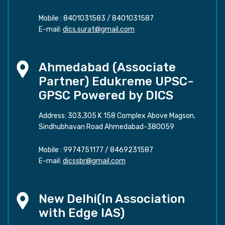
Mobile :
8401031583
/
8401031587
E-mail:
dics.surat@gmail.com
Ahmedabad (Associate
Partner) Edukreme UPSC-
GPSC Powered by DICS
Address: 303,305 K 158 Complex Above Magson,
Sindhubhavan Road Ahmedabad-380059
Mobile :
9974751177
/
8469231587
E-mail:
dicssbr@gmail.com
New Delhi(In Association
with Edge IAS)