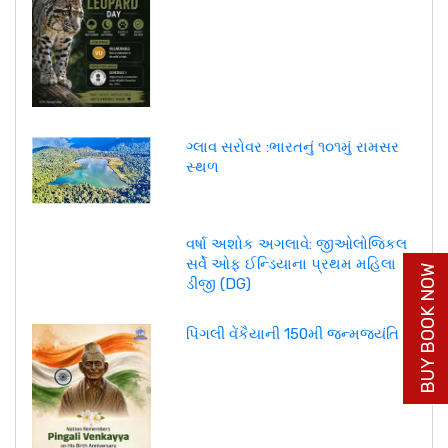
ગ્લાવ સરોવર :ભારતનું ૧૦૧મું રામસર
સ્થળ
વર્ષા અશોક અગલાવે: જીઓલોજિકલ
સર્વે ઓફ ઈન્ડિયાના પ્રથમ મહિલા
BUY BOOK NOW
ડીજી (DG)
પિંગલી વેંકૈયાની 150મી જન્મજયંતિ