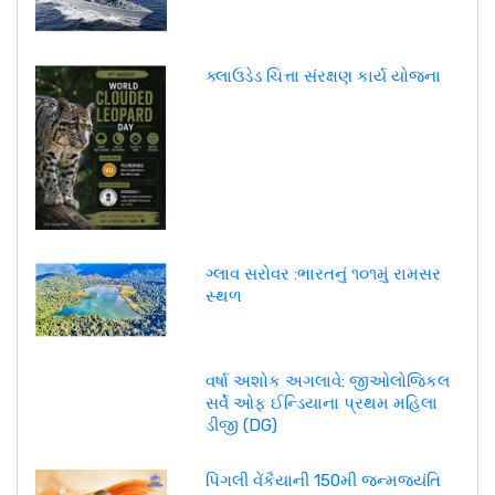
ક્લાઉડેડ ચિત્તા સંરક્ષણ કાર્ય યોજના
ગ્લાવ સરોવર :ભારતનું ૧૦૧મું રામસર
સ્થળ
વર્ષા અશોક અગલાવે: જીઓલોજિકલ
સર્વે ઓફ ઈન્ડિયાના પ્રથમ મહિલા
ડીજી (DG)
પિંગલી વેંકૈયાની 150મી જન્મજયંતિ