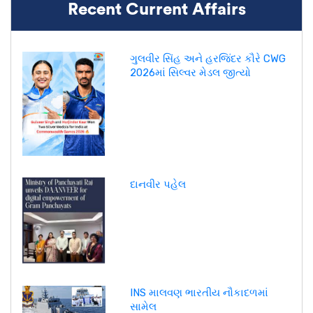
Recent Current Affairs
ગુલવીર સિંહ અને હરજિંદર કૌરે CWG
2026માં સિલ્વર મેડલ જીત્યો
દાનવીર પહેલ
INS માલવણ ભારતીય નૌકાદળમાં
સામેલ