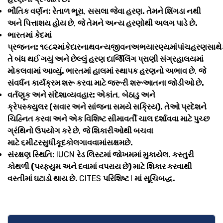
ભૌતિક વર્ણન: રેતાળ ભૂરા
,
સસલા જેવા હરણ. તેમને શિંગડા નથી
અને પિત્તાશય હોય છે
,
જે તેમને અન્ય હરણોથી અલગ પાડે છે.
ભારતમાં કેદમાં
પ્રજનન: ૧૯૮૨માંકેદારનાથવન્યજીવનઅભયારણ્યમાંપાંચહરણસાથેકસ
તે બંધ થઈ ગયું અને છેલ્લું હરણ દાર્જિલિંગ પ્રાણી સંગ્રહાલયમાં
મોકલવામાં આવ્યું. ભારતમાં હાલમાં સ્થાપક હરણનો અભાવ છે
,
જે
સંવર્ધન કાર્યક્રમ શરૂ કરવા માટે જરૂરી શરૂઆતના જોડીઓ છે.
વર્તણૂક અને સંદેશાવ્યવહાર: એકાંત
,
બેઠાડુ અને
ક્રેપસ્ક્યુલર (સવાર અને સાંજના સમયે સક્રિય). તેઓ પ્રદેશને
ચિહ્નિત કરવા અને એક વિશિષ્ટ સીમાવર્તી ચાલ દર્શાવવા માટે પુચ્છ
ગ્રંથિનો ઉપયોગ કરે છે
,
જે શિકારીઓથી બચવા
માટે ૬મીટરસુધીકૂદકોલગાવવામાંસક્ષમછે.
સંરક્ષણ સ્થિતિ:
IUCN
રેડ લિસ્ટમાં જોખમમાં મુકાયેલ. કસ્તુરી
કોથળી (પરફ્યુમ અને દવામાં વપરાય છે) માટે શિકાર કરવાથી
વસ્તીમાં ઘટાડો થાય છે.
CITES
પરિશિષ્ટ
I
માં સૂચિબદ્ધ.