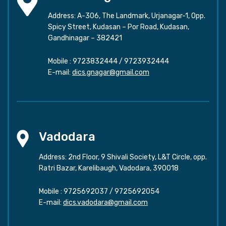
Address: A-306, The Landmark, Urjanagar-1, Opp.
Spicy Street, Kudasan – Por Road, Kudasan,
Gandhinagar – 382421
Mobile :
9723832444
/
9723932444
E-mail:
dics.gnagar@gmail.com
Vadodara
Address: 2nd Floor, 9 Shivali Society, L&T Circle, opp.
Ratri Bazar, Karelibaugh, Vadodara, 390018
Mobile :
9725692037
/
9725692054
E-mail:
dics.vadodara@gmail.com