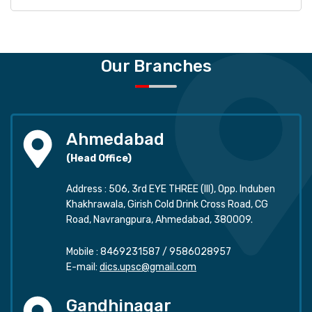
Our Branches
Ahmedabad
(Head Office)
Address : 506, 3rd EYE THREE (III), Opp. Induben
Khakhrawala, Girish Cold Drink Cross Road, CG
Road, Navrangpura, Ahmedabad, 380009.
Mobile :
8469231587
/
9586028957
E-mail:
dics.upsc@gmail.com
Gandhinagar