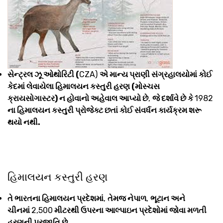
સેન્ટ્રલ ઝૂ ઓથોરિટી (
CZA)
એ માન્ય પ્રાણી સંગ્રહાલયોમાં કોઈ
કેદમાં લેવાયેલા હિમાલયન કસ્તુરી હરણ (મોસ્ચસ
ક્રાયસોગાસ્ટર) ન હોવાનો અહેવાલ આપ્યો છે
,
જે દર્શાવે છે કે
1982
ના હિમાલયન કસ્તુરી પ્રોજેક્ટ છતાં કોઈ સંવર્ધન કાર્યક્રમ શરૂ
થયો નથી.
હિમાલયન કસ્તુરી હરણ
તે ભારતના હિમાલયન પ્રદેશમાં
,
તેમજ નેપાળ
,
ભૂટાન અને
ચીનમાં
2,500
મીટરથી ઉપરના આલ્પાઇન પ્રદેશોમાં જોવા મળતી
હરણની પ્રજાતિ છે.