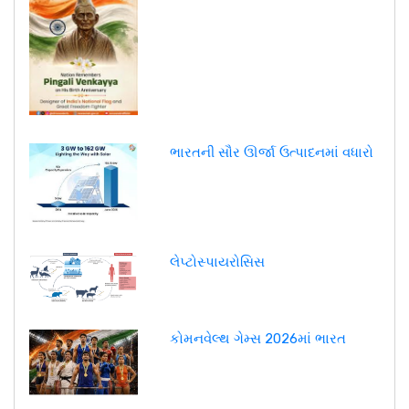
ભારતની સૌર ઊર્જા ઉત્પાદનમાં વધારો
લેપ્ટોસ્પાયરોસિસ
કોમનવેલ્થ ગેમ્સ 2026માં ભારત