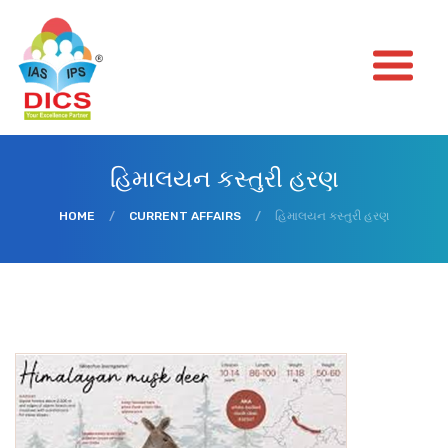
હિમાલયન કસ્તુરી હરણ
HOME
/
CURRENT AFFAIRS
/
હિમાલયન કસ્તુરી હરણ