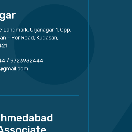
gar
e Landmark, Urjanagar-1, Opp.
san – Por Road, Kudasan,
421
44
/
9723932444
r@gmail.com
Ahmedabad
Associate