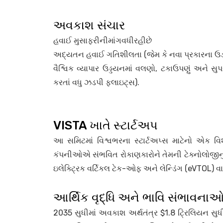
અવકાશ સંચાર
હવાઈ મુસાફરીનીમાંગવધીરહીછે
અદ્યતન હવાઈ ગતિશીલતા (જેમ કે નવા પ્રકારના ઉડ
વૈશ્વિક વ્યાપાર ઉડ્ડયનમાં વલણો, ટકાઉપણું અને સુ
કરતાં વધુ ઝડપી ફ્લાઇટ્સ).
VISTA ખાતે સ્ટાર્ટઅપ
આ સમિટમાં વિશ્વભરના સ્ટાર્ટઅપ્સ માટેનો એક 
કંપનીઓએ સંભવિત રોકાણકારોને તેમની ટેક્નોલોજીનું પ
ઇલેક્ટ્રિક વર્ટિકલ ટેક-ઓફ અને લેન્ડિંગ (eVTOL) વા
આર્થિક વૃદ્ધિ અને ભાવિ સંભાવના
2035 સુધીમાં અવકાશ અર્થતંત્ર $1.8 ટ્રિલિયન સુધી 