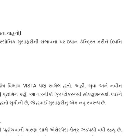
તા વાહનો)
પરસોનિક મુસાફરીની સંભાવના પર ધ્યાન કેન્દ્રિત કરીને (ધ્વનિ
વિશેષ વિભાગ VISTA પણ સામેલ હતો. અહીં, યુવા અને નવીન
્રદર્શન કર્યું. આ તકનીકો ક્રિપ્ટોકરન્સી સોલ્યુશન્સથી લઈને
હનો સુધીની છે, જે હવાઈ મુસાફરીનું એક નવું સ્વરૂપ છે.
ઓ
પહોંચવાની ધારણા સાથે એરોસ્પેસ ક્ષેત્ર ઝડપથી વધી રહ્યું છે.