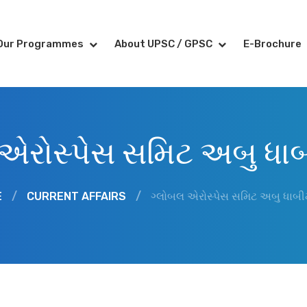
Our Programmes
About UPSC / GPSC
E-Brochure
એરોસ્પેસ સમિટ અબુ ધાબ
E
/
CURRENT AFFAIRS
/
ગ્લોબલ એરોસ્પેસ સમિટ અબુ ધાબીમ