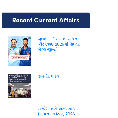
Recent Current Affairs
ગુલવીર સિંહ અને હરજિંદર
કૌરે CWG 2026માં સિલ્વર
મેડલ જીત્યો
દાનવીર પહેલ
કરવેરા અને અન્ય કાયદા
(સુધારા) વિધેયક, 2026