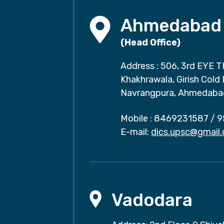
Ahmedabad
(Head Office)
Address : 506, 3rd EYE T
Khakhrawala, Girish Cold
Navrangpura, Ahmedaba
Mobile :
8469231587
/
9
E-mail:
dics.upsc@gmail
Vadodara