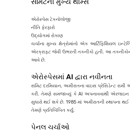
સમિટની મુખ્ય થીમ્સ
એરોસ્પેસ ટેકનોલોજી
નીતિ ફેરફારો
ઉદ્યોગમાં રોકાણ
ચર્ચાના મુખ્ય ક્ષેત્રોમાંનો એક આર્ટિફિશિયલ ઇન્ટ
એરક્રાફ્ટ જેવી ઉભરતી તકનીકો હતી. આ તકનીકોને ઉ
આવે છે.
એરોસ્પેસમાં AI દ્વારા નવીનતા
સમિટ દરમિયાન, અમીરાતના વાઇસ પ્રેસિડેન્ટ રામી
કરી. તેમણે સમજાવ્યું કે AI અપનાવવાથી એરલાઇન 
સુધારો થઈ શકે છે. 1985 માં અમીરાતની સ્થાપના થઈ 
તેમણે પ્રતિબિંબિત કર્યું.
પેનલ ચર્ચાઓ