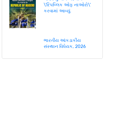
\'રિપબ્લિક ઓફ નાઓરો\'
કરવામાં આવ્યું.
ભારતીય આંકડાકીય
સંસ્થાન વિધેયક, 2026