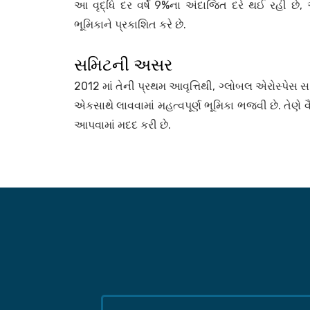
આ વૃદ્ધિ દર વર્ષે 9%ના અંદાજિત દરે થઈ રહી છે, 
ભૂમિકાને પ્રકાશિત કરે છે.
સમિટની અસર
2012 માં તેની પ્રથમ આવૃત્તિથી, ગ્લોબલ એરોસ્પેસ
એકસાથે લાવવામાં મહત્વપૂર્ણ ભૂમિકા ભજવી છે. તેણે
આપવામાં મદદ કરી છે.