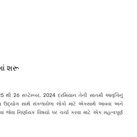
ાં શરૂ
5 થી 26 સપ્ટેમ્બર, 2024 દરમિયાન તેની સાતમી આવૃત્તિનું
ેસ ઉદ્યોગ સાથે સંકળાયેલા લોકો માટે એકસાથે આવવા અને
ા જેવા નિર્ણાયક વિષયો પર ચર્ચા કરવા માટે એક મહત્વપૂર્ણ