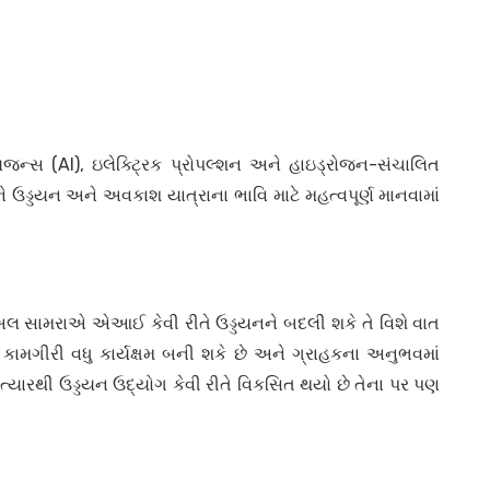
ેલિજન્સ (AI), ઇલેક્ટ્રિક પ્રોપલ્શન અને હાઇડ્રોજન-સંચાલિત
ડ્ડયન અને અવકાશ યાત્રાના ભાવિ માટે મહત્વપૂર્ણ માનવામાં
 અલ સામરાએ એઆઈ કેવી રીતે ઉડ્ડયનને બદલી શકે તે વિશે વાત
કામગીરી વધુ કાર્યક્ષમ બની શકે છે અને ગ્રાહકના અનુભવમાં
ત્યારથી ઉડ્ડયન ઉદ્યોગ કેવી રીતે વિકસિત થયો છે તેના પર પણ