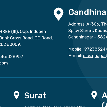
Gandhina
Address: A-306, Th
Spicy Street, Kuda
HREE (III), Opp. Induben
Gandhinagar – 382
 Drink Cross Road, CG Road,
d, 380009.
Mobile :
97238324
E-mail:
dics.gnaga
586028957
.com
Surat
(