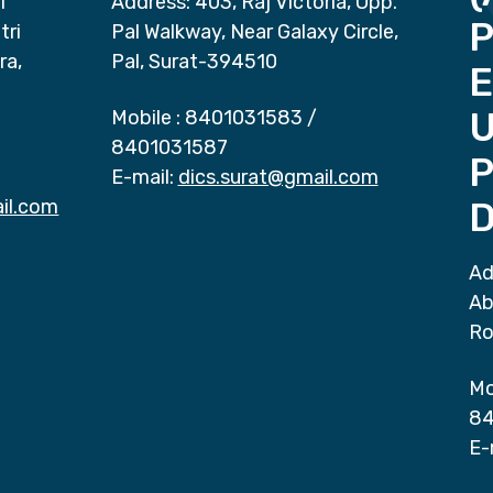
i
Address: 403, Raj Victoria, Opp.
P
tri
Pal Walkway, Near Galaxy Circle,
ra,
Pal, Surat-394510
E
Mobile :
8401031583
/
8401031587
P
E-mail:
dics.surat@gmail.com
il.com
D
Ad
Ab
Ro
Mo
84
E-