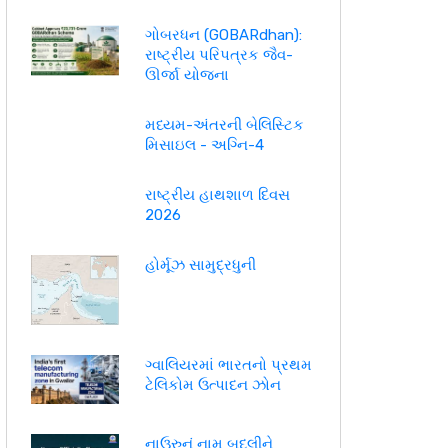
ગોબરધન (GOBARdhan):
રાષ્ટ્રીય પરિપત્રક જૈવ-
ઊર્જા યોજના
મધ્યમ-અંતરની બેલિસ્ટિક
મિસાઇલ - અગ્નિ-4
રાષ્ટ્રીય હાથશાળ દિવસ
2026
હોર્મૂઝ સામુદ્રધુની
ગ્વાલિયરમાં ભારતનો પ્રથમ
ટેલિકોમ ઉત્પાદન ઝોન
નાઉરુનું નામ બદલીને