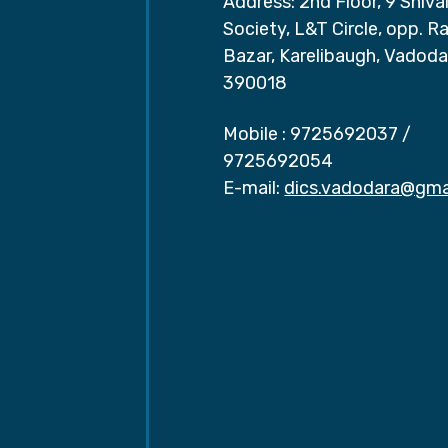
Address: 2nd Floor, 9 Shival
Society, L&T Circle, opp. Ra
Bazar, Karelibaugh, Vadoda
390018
Mobile :
9725692037
/
9725692054
E-mail:
dics.vadodara@gma