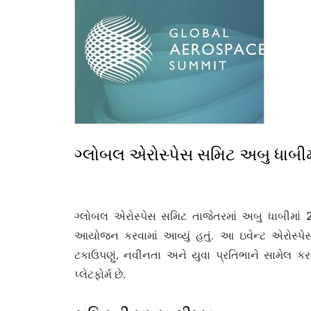
ગ્લોબલ એરોસ્પેસ સમિટ અબુ ધાબીમ
ગ્લોબલ એરોસ્પેસ સમિટ તાજેતરમાં અબુ ધાબીમાં 2
આયોજન કરવામાં આવ્યું હતું. આ ઇવેન્ટ એરોસ્પ
ટકાઉપણું, નવીનતા અને યુવા પ્રતિભાને સામેલ કરવ
પ્લેટફોર્મ છે.