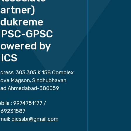
artner)
dukreme
UPSC-GPSC
owered by
ICS
dress: 303,305 K 158 Complex
ove Magson, Sindhubhavan
ad Ahmedabad-380059
bile :
9974751177
/
69231587
mail:
dicssbr@gmail.com