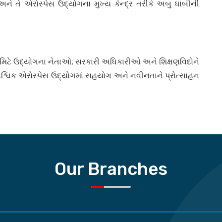
અને તે એરોસ્પેસ ઉદ્યોગના મુખ્ય કેન્દ્ર તરીકે અબુ ધાબીની
 સમિટે ઉદ્યોગના નેતાઓ, સરકારી અધિકારીઓ અને શિક્ષણવિદોને
 વૈશ્વિક એરોસ્પેસ ઉદ્યોગમાં સહયોગ અને નવીનતાને પ્રોત્સાહન
Our Branches