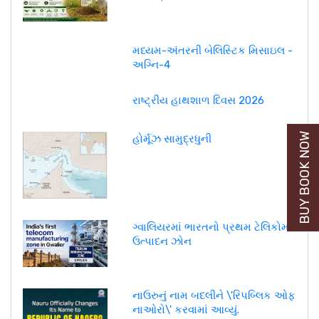
મધ્યમ-અંતરની બેલિસ્ટિક મિસાઇલ -
અગ્નિ-4
રાષ્ટ્રીય હાથશાળ દિવસ 2026
BUY BOOK NOW
હોર્મૂઝ સામુદ્રધુની
ગ્વાલિયરમાં ભારતનો પ્રથમ ટેલિકોમ
ઉત્પાદન ઝોન
નાઉરુનું નામ બદલીને \'રિપબ્લિક ઓફ
નાઓરો\' કરવામાં આવ્યું.