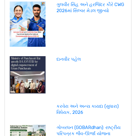
ગુલવીર સિંહ અને હરજિંદર કૌરે CWG
2026માં સિલ્વર મેડલ જીત્યો
દાનવીર પહેલ
કરવેરા અને અન્ય કાયદા (સુધારા)
વિધેયક, 2026
ગોબરધન (GOBARdhan): રાષ્ટ્રીય
પરિપત્રક જૈવ-ઊર્જા યોજના