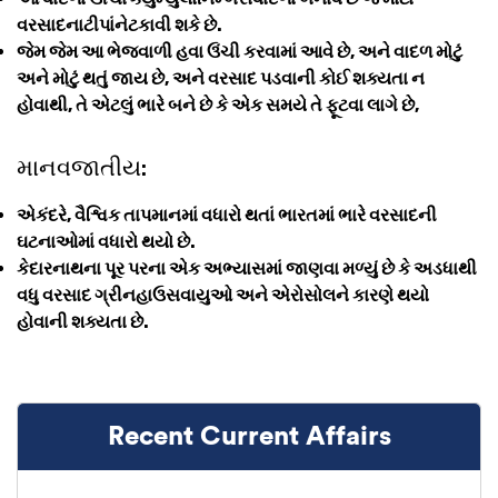
વરસાદનાટીપાંનેટકાવી શકે છે.
જેમ જેમ આ ભેજવાળી હવા ઉંચી કરવામાં આવે છે, અને વાદળ મોટું
અને મોટું થતું જાય છે, અને વરસાદ પડવાની કોઈ શક્યતા ન
હોવાથી, તે એટલું ભારે બને છે કે એક સમયે તે ફૂટવા લાગે છે,
માનવજાતીય:
એકંદરે, વૈશ્વિક તાપમાનમાં વધારો થતાં ભારતમાં ભારે વરસાદની
ઘટનાઓમાં વધારો થયો છે.
કેદારનાથના પૂર પરના એક અભ્યાસમાં જાણવા મળ્યું છે કે અડધાથી
વધુ વરસાદ ગ્રીનહાઉસવાયુઓ અને એરોસોલને કારણે થયો
હોવાની શક્યતા છે.
Recent Current Affairs