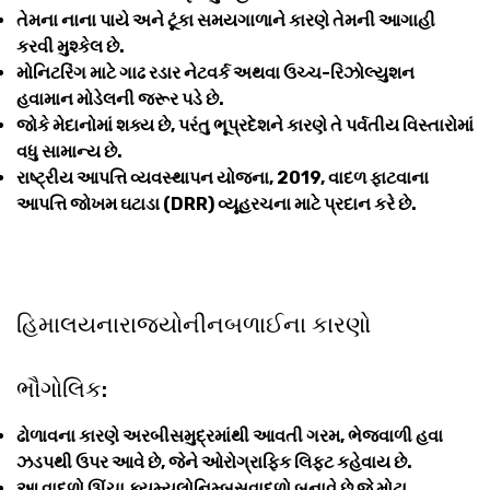
તેમના નાના પાયે અને ટૂંકા સમયગાળાને કારણે તેમની આગાહી
કરવી મુશ્કેલ છે.
મોનિટરિંગ માટે ગાઢ રડાર નેટવર્ક અથવા ઉચ્ચ-રિઝોલ્યુશન
હવામાન મોડેલની જરૂર પડે છે.
જોકે મેદાનોમાં શક્ય છે, પરંતુ ભૂપ્રદેશને કારણે તે પર્વતીય વિસ્તારોમાં
વધુ સામાન્ય છે.
રાષ્ટ્રીય આપત્તિ વ્યવસ્થાપન યોજના, 2019, વાદળ ફાટવાના
આપત્તિ જોખમ ઘટાડા (DRR) વ્યૂહરચના માટે પ્રદાન કરે છે.
હિમાલયનારાજ્યોનીનબળાઈના કારણો
ભૌગોલિક:
ઢોળાવના કારણે અરબીસમુદ્રમાંથી આવતી ગરમ, ભેજવાળી હવા
ઝડપથી ઉપર આવે છે, જેને ઓરોગ્રાફિક લિફ્ટ કહેવાય છે.
આ વાદળો ઊંચા ક્યુમ્યુલોનિમ્બસવાદળો બનાવે છે જે મોટા