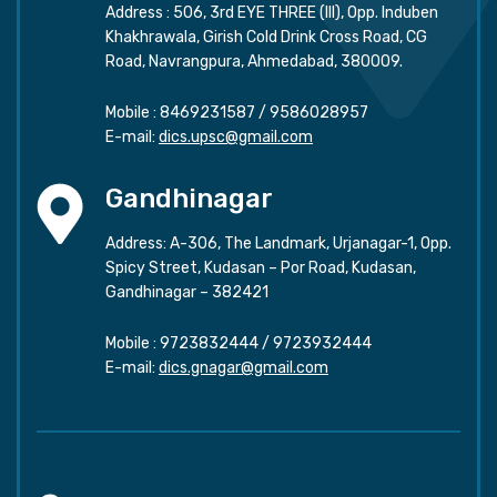
Address : 506, 3rd EYE THREE (III), Opp. Induben
Khakhrawala, Girish Cold Drink Cross Road, CG
Road, Navrangpura, Ahmedabad, 380009.
Mobile :
8469231587
/
9586028957
E-mail:
dics.upsc@gmail.com
Gandhinagar
Address: A-306, The Landmark, Urjanagar-1, Opp.
Spicy Street, Kudasan – Por Road, Kudasan,
Gandhinagar – 382421
Mobile :
9723832444
/
9723932444
E-mail:
dics.gnagar@gmail.com