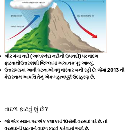
ખીર ગંગા નદી (અલકનંદા નદીની ઉપનદી) પર વાદળ
ફાટવાથીઉત્તરકાશી જિલ્લામાં અચાનક પૂર આવ્યું.
ઉત્તરાખંડમાં આવી ઘટનાઓ વધુ વારંવાર બની રહી છે, જેમાં 2013 ની
કેદારનાથ આપત્તિ તેનું એક મહત્વપૂર્ણ ઉદાહરણ છે.
વાદળ ફાટવું શું છે?
જો એક સ્થાન પર એક કલાકમાં 10સેમી વરસાદ પડે છે, તો
વરસાદની ઘટનાને વાદળ ફાટવું કહેવામાં આવે છે.