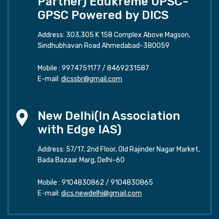
Partner) Edukreme UPSC-
GPSC Powered by DICS
Address: 303,305 K 158 Complex Above Magson,
Sindhubhavan Road Ahmedabad-380059
Mobile :
9974751177
/
8469231587
E-mail:
dicssbr@gmail.com
New Delhi(In Association
with Edge IAS)
Address: 57/17, 2nd Floor, Old Rajinder Nagar Market,
Bada Bazaar Marg, Delhi-60
Mobile :
9104830862
/
9104830865
E-mail:
dics.newdelhi@gmail.com