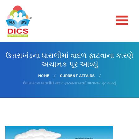
ઉત્તરાખંડના ધારાલીમાં વાદળ ફાટવાના કારણે
અચાનક પૂર આવ્યું
HOME
/
CURRENT AFFAIRS
/
ઉત્તરાખંડના ધારાલીમાં વાદળ ફાટવાના કારણે અચાનક પૂર આવ્યું