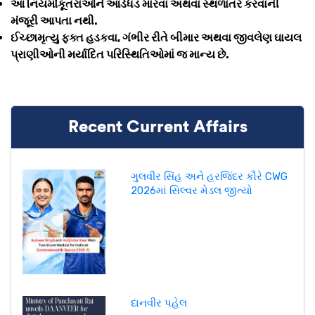
આ નિયમોકૂતરાઓને આડેધડ મારવા અથવા સ્થળાંતર કરવાની
મંજૂરી આપતા નથી.
ઈચ્છામૃત્યુ ફક્ત હડકવા, ગંભીર રીતે બીમાર અથવા જીવલેણ ઘાયલ
પ્રાણીઓની મર્યાદિત પરિસ્થિતિઓમાં જ માન્ય છે.
Recent Current Affairs
ગુલવીર સિંહ અને હરજિંદર કૌરે CWG
2026માં સિલ્વર મેડલ જીત્યો
દાનવીર પહેલ