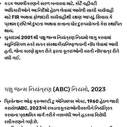
કડક અમલીકરણને સરળ બનાવવા માટે, કોર્ટે વહીવટી
અધિકારીઓને આ નિર્દેશો હેઠળ લેવામાં આવેલી સાચી કાર્યવાહી
માટે FIR અથવા ફોજદારી કાર્યવાહીથી રક્ષણ આપ્યું, સિવાય કે
પ્રથમ દ્રષ્ટિએ દુષ્ટતા અથવા સત્તાના ઘોર દુરુપયોગનો કેસ સ્થાપિત
થાય.
ચુકાદામાં 2001 થી પશુ જન્મ નિયંત્રણ નિયમો લાગુ કરવામાં
મ્યુનિસિપલ સ્તરે સતત સંસ્થાકીયનિષ્ફળતાની નોંધ લેવામાં આવી
હતી, જેના કારણે મુક્ત રીતે ફરતા કૂતરાઓની વસ્તી નોંધપાત્ર રીતે
વધી ગઈ.
પશુ જન્મ નિયંત્રણ (ABC) નિયમો, 2023
પ્રિવેન્શન ઓફ ક્રુઅલ્ટી ટુ એનિમલ્સ એક્ટ, 1960 હેઠળ જારી
કરાયેલABC, 2023એ રખડતાકૂતરાઓનીવસ્તીને નિયંત્રિત
કરવાના પ્રાથમિક માર્ગ તરીકે નસબંધી અને હડકવા વિરોધી
રસીકરણને ગણે છે.