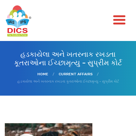
હડકાયેલા અને ખતરનાક રખડતા
કૂતરાઓના ઈચ્છામૃત્યુ - સુપ્રીમ કોર્ટ
HOME
/
CURRENT AFFAIRS
/
હડકાયેલા અને ખતરનાક રખડતા કૂતરાઓના ઈચ્છામૃત્યુ - સુપ્રીમ કોર્ટ