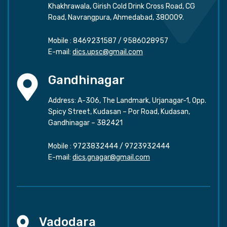
Khakhrawala, Girish Cold Drink Cross Road, CG
Road, Navrangpura, Ahmedabad, 380009.
Mobile :
8469231587
/
9586028957
E-mail:
dics.upsc@gmail.com
Gandhinagar
Address: A-306, The Landmark, Urjanagar-1, Opp.
Spicy Street, Kudasan – Por Road, Kudasan,
Gandhinagar – 382421
Mobile :
9723832444
/
9723932444
E-mail:
dics.gnagar@gmail.com
Vadodara