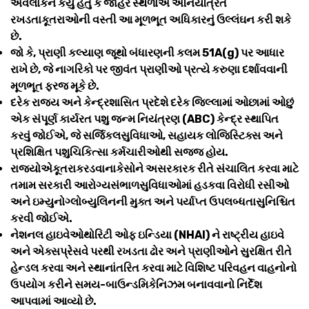
અવલોકન કર્યું હતું કે જાહેર સ્થળોએ અનિયંત્રિત
રખડતાકૂતરાઓની વસ્તી આ મૂળભૂત અધિકારનું ઉલ્લંઘન કરી શકે
છે.
જો કે, પ્રાણી કલ્યાણ જૂથો બંધારણની કલમ 51A(g) પર આધાર
રાખે છે, જે નાગરિકો પર જીવંત પ્રાણીઓ પ્રત્યે કરુણા દર્શાવવાની
મૂળભૂત ફરજ મૂકે છે.
દરેક રાજ્ય અને કેન્દ્રશાસિત પ્રદેશે દરેક જિલ્લામાં ઓછામાં ઓછું
એક સંપૂર્ણ કાર્યરત પશુ જન્મ નિયંત્રણ (ABC) કેન્દ્ર સ્થાપિત
કરવું જોઈએ, જે સર્જિકલસુવિધાઓ, સહાયક લોજિસ્ટિક્સ અને
પ્રશિક્ષિત પશુચિકિત્સા કર્મચારીઓથી સજ્જ હોય.
રાજ્યોએકૂતરાકરડવાનાકેસોને અસરકારક રીતે સંચાલિત કરવા માટે
તમામ સરકારી આરોગ્યસંભાળસુવિધાઓમાં હડકવા વિરોધી રસીઓ
અને ઇમ્યુનોગ્લોબ્યુલિનની મુક્ત અને પર્યાપ્ત ઉપલબ્ધતાસુનિશ્ચિત
કરવી જોઈએ.
નેશનલ હાઇવેઓથોરિટી ઓફ ઇન્ડિયા (NHAI) ને રાષ્ટ્રીય હાઇવે
અને એક્સપ્રેસવે પરથી રખડતા ઢોર અને પ્રાણીઓને સુરક્ષિત રીતે
હેન્ડલ કરવા અને સ્થાનાંતરિત કરવા માટે વિશિષ્ટ પરિવહન વાહનોનો
ઉપયોગ કરીને સમય-બાઉન્ડમિકેનિઝમ બનાવવાનો નિર્દેશ
આપવામાં આવ્યો છે.