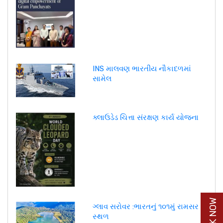
INS માલવણ ભારતીય નૌકાદળમાં
સામેલ
ક્લાઉડેડ ચિત્તા સંરક્ષણ કાર્ય યોજના
ગ્લાવ સરોવર :ભારતનું ૧૦૧મું રામસર
સ્થળ