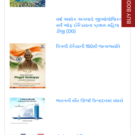
BUY BOOK NOW
વર્ષા અશોક અગલાવે: જીઓલોજિકલ
સર્વે ઓફ ઈન્ડિયાના પ્રથમ મહિલા
ડીજી (DG)
પિંગલી વેંકૈયાની 150મી જન્મજયંતિ
ભારતની સૌર ઊર્જા ઉત્પાદનમાં વધારો