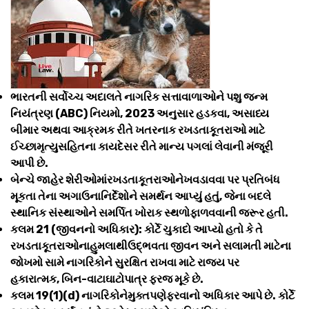
ભારતની સર્વોચ્ચ અદાલતે નાગરિક સત્તાવાળાઓને પશુ જન્મ
નિયંત્રણ (ABC) નિયમો, 2023 અનુસાર હડકવા, અસાધ્ય
બીમાર અથવા આક્રમક રીતે ખતરનાક રખડતાકૂતરાઓ માટે
ઈચ્છામૃત્યુસહિતના કાયદેસર રીતે માન્ય પગલાં લેવાની મંજૂરી
આપી છે.
બેન્ચે જાહેર શેરીઓમાંરખડતાકૂતરાઓનેખવડાવવા પર પ્રતિબંધ
મૂકતા તેના અગાઉનાનિર્દેશોને સમર્થન આપ્યું હતું, જેના બદલે
સ્થાનિક સંસ્થાઓને સમર્પિત ખોરાક સ્થળોફાળવવાની જરૂર હતી.
કલમ 21 (જીવનનો અધિકાર): કોર્ટે ચુકાદો આપ્યો હતો કે તે
રખડતાકૂતરાઓનાહુમલાથીઉદ્ભવતા જીવન અને સલામતી માટેના
જોખમો સામે નાગરિકોને સુરક્ષિત રાખવા માટે રાજ્ય પર
હકારાત્મક, બિન-વાટાઘાટોપાત્ર ફરજ મૂકે છે.
કલમ 19(1)(d) નાગરિકોનેમુક્તપણેફરવાનો અધિકાર આપે છે. કોર્ટે