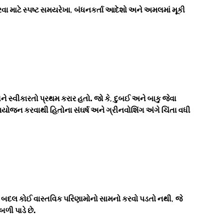
ા માટે સ્પષ્ટ સમયરેખા
,
બંધનકર્તા આદેશો અને અમલમાં મૂકી
 સ્વીકારતો પ્રથમ કરાર હતો. જો કે
,
દુબઈ અને બાકુ જેવા
આયોજન કરવાથી હિતોના સંઘર્ષ અને ગ્રીનવોશિંગ અંગે ચિંતા વધી
હેવા બદલ કોઈ વાસ્તવિક પરિણામોનો સામનો કરવો પડતો નથી
,
જે
ળી પાડે છે.