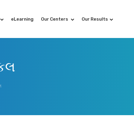
eLearning
Our Centers
Our Results
ાકલ
લ