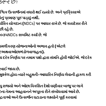
જરૂર છે
?
ૈશ્વિક ઉત્સર્જનમાં વધારો થઈ રહ્યો છે
,
અને પ્રક્રિયાએ
ું પ્રમાણ પૂરું પાડ્યું નથી.
ર્ધારિત યોગદાન (
NDCs)
પર આધાર રાખે છે
,
જે કાયદેસર રીતે
 રહે છે.
૨૦૩૫
NDCs
સબમિટ કર્યા છે
,
જે
 અમલીકરણ યોજનાઓનો અભાવ હતો (એટલે ​​
પષ્ટઅથવાઓછાભંડોળવાળાહતા).
ા દરેક નિર્ણય પર તમામ પક્ષો દ્વારા સંમતિ હોવી જોઈએ
,
જે દરેક
ોરવાઈ જાય છે.
મુશ્કેલ હોય ત્યારે બહુમતી-આધારિત નિર્ણય લેવાની હાકલ કરી
 રાજ્યો અને ઓછા વિકસિત દેશો ઘણીવાર બાજુ પર લાગે
ના તેમના આહવાનને અપૂરતા રીતે સંબોધવામાં આવે છે.
તાઓ અને ઉત્સર્જન ઘટાડાના લક્ષ્યોને પૂર્ણ કરવામાં