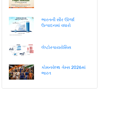
ભારતની સૌર ઊર્જા
ઉત્પાદનમાં વધારો
લેપ્ટોસ્પાયરોસિસ
કોમનવેલ્થ ગેમ્સ 2026માં
ભારત