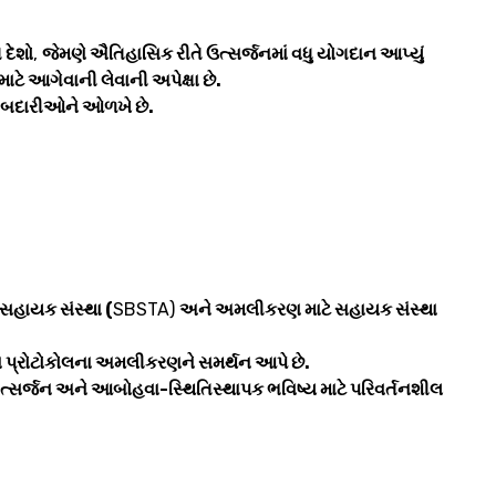
 દેશો
,
જેમણે ઐતિહાસિક રીતે ઉત્સર્જનમાં વધુ યોગદાન આપ્યું
ાટે આગેવાની લેવાની અપેક્ષા છે.
વાબદારીઓને ઓળખે છે.
સહાયક સંસ્થા (
SBSTA)
અને અમલીકરણ માટે સહાયક સંસ્થા
ના પ્રોટોકોલના અમલીકરણને સમર્થન આપે છે.
્સર્જન અને આબોહવા-સ્થિતિસ્થાપક ભવિષ્ય માટે પરિવર્તનશીલ