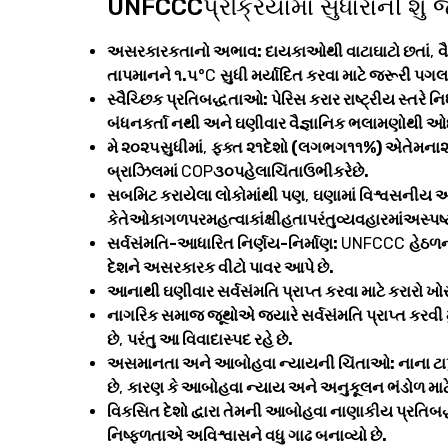
UNFCCCપ્રક્રિયામાં સુધારાની શું 
અસરકારકતાનો અભાવ: દાયકાઓથી વાટાઘાટો છતાં
,
વ
તાપમાનને ૧.૫
°C
સુધી મર્યાદિત કરવા માટે જરૂરી પગલાંન
સ્વૈચ્છિક પ્રતિબદ્ધતાઓ: પેરિસ કરાર રાષ્ટ્રીય સ્તરે નિ
બંધનકર્તા નથી અને ઘણીવાર વૈજ્ઞાનિક ભલામણોથી ઓછી
મે ૨૦૨૫સુધીમાં
,
ફક્ત ૨૧દેશો (લગભગ૧૧%) એતેમના
બ્રાઝિલમાં
COP
૩૦પહેલાચિંતાઉભીકરેછે.
સબમિટ કરાયેલા લોકોમાંથી પણ
,
ઘણામાં વિશ્વસનીય
કેતેઓકાગળપરમહત્વાકાંક્ષીહતાપરંતુવ્યવહારમાંઅસ્
સર્વસંમતિ-આધારિત નિર્ણય-નિર્માણ:
UNFCCC
હેઠળન
દેશને અસરકારક વીટો પાવર આપે છે.
આનાથી ઘણીવાર સર્વસંમતિ પ્રાપ્ત કરવા માટે કરારો ખ
નાગરિક સમાજ જૂથોએ જ્યારે સર્વસંમતિ પ્રાપ્ત કરવી 
છે
,
પરંતુ આ વિવાદાસ્પદ રહે છે.
અસમાનતા અને આબોહવા ન્યાયની ચિંતાઓ: નાના ટાપુ
છે
,
કારણ કે આબોહવા ન્યાય અને અનુકૂલન ભંડોળ માટે
વિકસિત દેશો દ્વારા તેમની આબોહવા નાણાકીય પ્રતિબદ્ધ
નિષ્ફળતાએ અવિશ્વાસને વધુ ગાઢ બનાવ્યો છે.