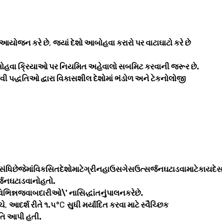
ં આયોજન કરે છે
,
જ્યાં દેશો આબોહવા કરારો પર વાટાઘાટો કરે છે
ે આબોહવા ક્રિયાઓ પર નિયમિત અહેવાલો સબમિટ કરવાની જરૂર છે.
વી પદ્ધતિઓ દ્વારા વિકાસશીલ દેશોમાં ભંડોળ અને ટેકનોલોજી
ધિછેજેમાંવિકસિતદેશોમાટેગ્રીનહાઉસગેસઉત્સર્જનઘટાડવામાટેકાયદેસરરી
ર્જનઘટાડવાનોહતો.
વિભિન્નજવાબદારીઓ\' નાસિદ્ધાંતનુંપાલનકરેછે.
ચે
,
આદર્શ રીતે ૧.૫
°C
સુધી મર્યાદિત કરવા માટે સ્વૈચ્છિક
તિ આપી હતી.