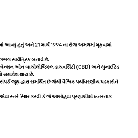
ં આવ્યું હતું અને
21
માર્ચ
1994
ના રોજ અમલમાં મૂકવામાં
ગભગ સાર્વત્રિક બનાવે છે.
ન્વેન્શન ઓન બાયોલોજિકલ ડાયવર્સિટી (
CBD)
અને યુનાઈટેડ
ો સમાવેશ થાય છે.
્ક જૂથ દ્વારા સમર્થિત છે જેથી વૈશ્વિક પર્યાવરણીય પડકારોને
ે એવા સ્તરે સ્થિર કરવી કે જે આબોહવા પ્રણાલીમાં ખતરનાક