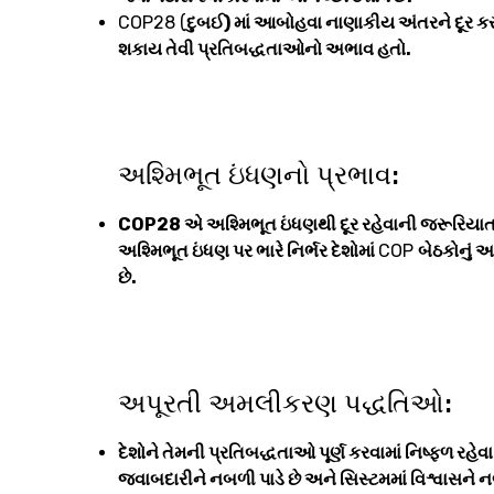
COP28 (
દુબઈ) માં આબોહવા નાણાકીય અંતરને દૂર કરવ
શકાય તેવી પ્રતિબદ્ધતાઓનો અભાવ હતો.
અશ્મિભૂત ઇંધણનો પ્રભાવ:
COP28 એ અશ્મિભૂત ઇંધણથી દૂર રહેવાની જરૂરિયાતને
અશ્મિભૂત ઇંધણ પર ભારે નિર્ભર દેશોમાં
COP
બેઠકોનું 
છે.
અપૂરતી અમલીકરણ પદ્ધતિઓ:
દેશોને તેમની પ્રતિબદ્ધતાઓ પૂર્ણ કરવામાં નિષ્ફળ ર
જવાબદારીને નબળી પાડે છે અને સિસ્ટમમાં વિશ્વાસને નબ