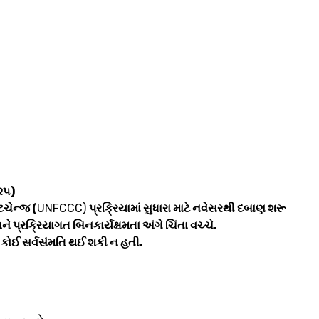
૨૫)
ટચેન્જ (
UNFCCC)
પ્રક્રિયામાં સુધારા માટે નવેસરથી દબાણ શરૂ
પ્રક્રિયાગત બિનકાર્યક્ષમતા અંગે ચિંતા વચ્ચે.
,
કોઈ સર્વસંમતિ થઈ શકી ન હતી.