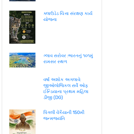
ક્લાઉડેડ ચિત્તા સંરક્ષણ કાર્ય
યોજના
ગ્લાવ સરોવર :ભારતનું ૧૦૧મું
રામસર સ્થળ
વર્ષા અશોક અગલાવે:
જીઓલોજિકલ સર્વે ઓફ
ઈન્ડિયાના પ્રથમ મહિલા
ડીજી (DG)
પિંગલી વેંકૈયાની 150મી
જન્મજયંતિ