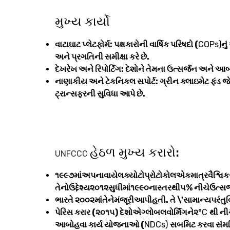
મુખ્ય કાર્યો
વાટાઘાટ પ્લેટફોર્મ: પક્ષકારોની વાર્ષિક પરિષદો (
COPs)
નુ
અને પ્રગતિની સમીક્ષા કરે છે.
દેખરેખ અને રિપોર્ટિંગ: દેશોને તેમના ઉત્સર્જન અન
નાણાકીય અને ટેકનિકલ સપોર્ટ: ગ્રીન ક્લાઇમેટ ફંડ જે
ટ્રાન્સફરની સુવિધા આપે છે.
હેઠળ મુખ્ય કરારો:
UNFCCC
૧૯૯૭માંઅપનાવાયેલક્યોટોપ્રોટોકોલએકમાત્રવૈશ્વિકસં
તેનોઉદ્દેશ્ય૨૦૧૨સુધીમાં૧૯૯૦નાસ્તરથી૫% નીચેઉત્સ
ભારતે ૨૦૦૨માંતેનેમંજૂરીઆપીહતી. તે \'સામાન્યપરંતુ
પેરિસ કરાર (૨૦૧૫) દેશોએગ્લોબલવોર્મિંગને૨
°C
થી ની
આબોહવા કાર્ય યોજનાઓ (
NDCs)
સબમિટ કરવા સંમ