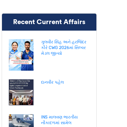
Recent Current Affairs
ગુલવીર સિંહ અને હરજિંદર
કૌરે CWG 2026માં સિલ્વર
મેડલ જીત્યો
દાનવીર પહેલ
INS માલવણ ભારતીય
નૌકાદળમાં સામેલ