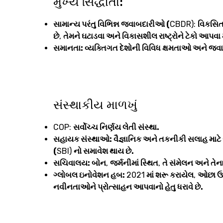
મુખ્ય સિદ્ધાંતો:
સામાન્ય પરંતુ વિભિન્ન જવાબદારીઓ (
CBDR):
વિકસિત
છે
,
તેમને ઘટાડવા અને વિકાસશીલ રાષ્ટ્રોને ટેકો આપવા મ
સમાનતા: વ્યક્તિગત દેશોની વિવિધ ક્ષમતાઓ અને જ
સંસ્થાકીય માળખું
COP:
સર્વોચ્ચ નિર્ણય લેતી સંસ્થા.
સહાયક સંસ્થાઓ: વૈજ્ઞાનિક અને તકનીકી સલાહ માટે 
(
SBI)
નો સમાવેશ થાય છે.
સચિવાલય: બોન
,
જર્મનીમાં સ્થિત
,
તે સંમેલન અને તે
ગ્લોબલ ઇનોવેશન હબ:
2021
માં શરૂ કરાયેલ
,
ઓછા ઉત
નવીનતાઓને પ્રોત્સાહન આપવાનો હેતુ ધરાવે છે.