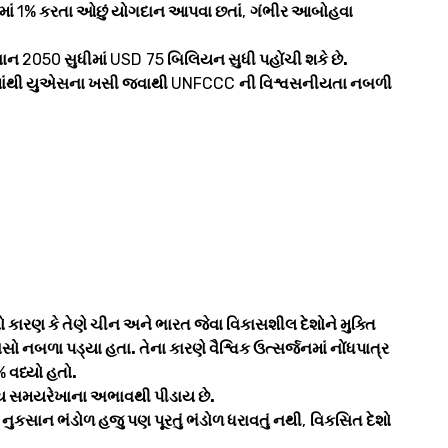
માં
1%
કરતા ઓછું યોગદાન આપવા છતાં
,
ગંભીર આબોહવા
કસાન
2050
સુધીમાં
USD 75
બિલિયન સુધી પહોંચી શકે છે.
રમાંથી યુએસના ખસી જવાથી
UNFCCC
ની વિશ્વસનીયતા નબળી
ો કારણ કે તેણે ચીન અને ભારત જેવા વિકાસશીલ દેશોને મુક્તિ
ાસો નબળા પડ્યા હતા. તેના કારણે વૈશ્વિક ઉત્સર્જનમાં નોંધપાત્ર
%
વધ્યો હતો.
્ય સમયરેખાના અભાવથી પીડાય છે.
ુકસાન ભંડોળ હજુ પણ પૂરતું ભંડોળ ધરાવતું નથી
,
વિકસિત દેશો