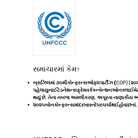
સમાચારમાં કેમ
?
બ્રાઝિલમાં ૩૦મીકોન્ફરન્સઓફધપાર્ટીઝ (
COP) (
૨૦
પહેલાયુનાઈટેડનેશન્સફ્રેમવર્કકન્વેન્શનઓનક્લાઈમે
થયું છે
,
તેના નબળા અમલીકરણ
,
અપૂરતા નાણાકીય અને 
૨૦૨૫બોનકોન્ફરન્સમાંદરખાસ્તોપરચર્ચાથઈહોવાછતાં