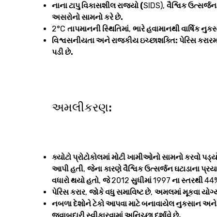
નાના ટાપુ વિકાસશીલ રાજ્યો (
SIDS),
વૈશ્વિક ઉત્સર્જન
અસરોનો સામનો કરે છે.
2°C
તાપમાનની સ્થિતિમાં
,
ભારે હવામાનથી વાર્ષિક નુ
વિશ્વસનીયતા અને રાજકીય ઇચ્છાશક્તિ: પેરિસ કરા
પડી છે.
અમલીકરણ:
ક્યોટો પ્રોટોકોલમાં મોટી ખામીઓનો સામનો કરવો પડ્ય
આપી હતી
,
જેના કારણે વૈશ્વિક ઉત્સર્જન ઘટાડાના પ્રય
વધારો થયો હતો
,
જે
2012
સુધીમાં
1997
ના સ્તરથી
44
પેરિસ કરાર
,
જોકે વધુ સમાવિષ્ટ છે
,
અમલમાં મૂકવા યોગ
નબળા દેશોને ટેકો આપવા માટે બનાવાયેલ નુકસાન અને ન
જવાબદારી સ્વીકારવામાં અનિચ્છા દર્શાવે છે.