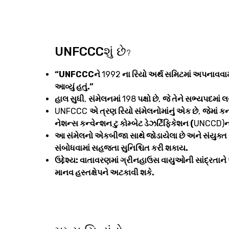
UNFCCCશું છે
?
“UNFCCCને
1992
ના રિયો અર્થ સમિટમાં અપનાવવામા
આવ્યું હતું.”
હાલ સુધી
,
સંમેલનમાં
198
પક્ષો છે
,
જે તેને સભ્યપદમાં લ
UNFCCC
એ ત્રણ રિયો સંમેલનોમાંનું એક છે
,
જેમાં ક
નેશન્સ કન્વેન્શન ટુ કોમ્બેટ ડેઝર્ટિફિકેશન (
UNCCD)
ન
આ સંમેલનો એકબીજા સાથે જોડાયેલા છે અને સંયુક્ત સંપર
સંબોધવામાં સહજતા સુનિશ્ચિત કરી શકાય.
ઉદ્દેશ્ય: વાતાવરણમાં ગ્રીનહાઉસ વાયુઓની સાંદ્રતાન
માનવ હસ્તક્ષેપને અટકાવી શકે.