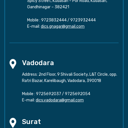
Spicy Street, Kudasan – Por Road, Kudasan,
Gandhinagar – 382421
Mobile :
9723832444
/
9723932444
E-mail:
dics.gnagar@gmail.com
Vadodara
Address: 2nd Floor, 9 Shivali Society, L&T Circle, opp.
Ratri Bazar, Karelibaugh, Vadodara, 390018
Mobile :
9725692037
/
9725692054
E-mail:
dics.vadodara@gmail.com
Surat