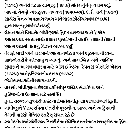
(૧૯૧૮) અનેરોલેટસત્યાગ્રહ (૧૯૧૯) માંતેમનુંનેતૃત્વચમક્યું.
બાદમાં, તેમણે અસહકાર ચળવળ (૧૯૨૦-૨૨), દાંડી માર્ચ (૧૯૩૦)
સાથેસવિનયઅવજ્ઞાચળવળઅનેભારતછોડોચળવળ (૧૯૪૨)
દ્વારારાષ્ટ્રનુંમાર્ગદર્શનકર્યું.
લેખન અને વિચારો: ગાંધીજીએ હિંદ સ્વરાજ્ય અને \'એક
આત્મકથા: સત્ય સાથેના મારા પ્રયોગોની વાર્તા\' નામની તેમની
આત્મકથામાં પોતાનું વિઝન વ્યક્ત કર્યું.
તેમણે ખાદી અને ચરખાને આત્મનિર્ભરતા અને શ્રમના ગૌરવના
સાધનો તરીકે પ્રોત્સાહન આપ્યું, અને સામાજિક અને આર્થિક
સુધારાને આગળ વધારવા માટે ઓલ ઈન્ડિયા સ્પિનર્સ એસોસિએશન
(૧૯૨૫) અનેહરિજનસેવકસંઘ (૧૯૩૨)
જેવીસંસ્થાઓનીસ્થાપનાકરી.
વારસો: ગાંધીજીના છેલ્લા વર્ષો સાંપ્રદાયિક સંવાદિતા અને
હરિજનોના ઉત્થાન માટે સમર્પિત
હતા. ૩૦જાન્યુઆરી૧૯૪૮નારોજતેમનીહત્યાકરવામાંઆવીહતી.
ગાંધીજીને \'રાષ્ટ્રપિતા\' તરીકે પૂજનીય, સત્ય અને અહિંસાની
તેમની વારસો વૈશ્વિક સ્તરે સુસંગત રહે છે.
૨ઓક્ટોબરનેગાંધીજયંતિતરીકેઅનેવૈશ્વિકસ્તરેઆંતરરાષ્ટ્રીયઅહિં