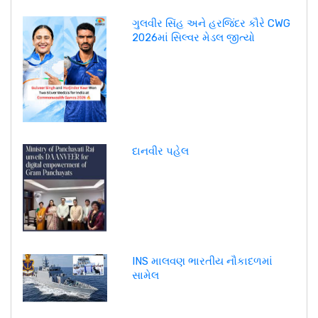
ગુલવીર સિંહ અને હરજિંદર કૌરે CWG
2026માં સિલ્વર મેડલ જીત્યો
દાનવીર પહેલ
INS માલવણ ભારતીય નૌકાદળમાં
સામેલ