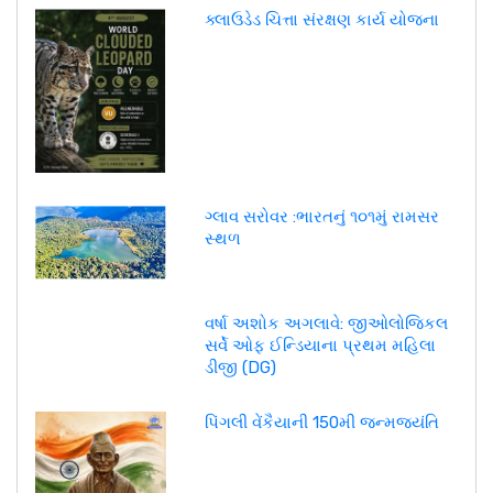
ક્લાઉડેડ ચિત્તા સંરક્ષણ કાર્ય યોજના
ગ્લાવ સરોવર :ભારતનું ૧૦૧મું રામસર
સ્થળ
વર્ષા અશોક અગલાવે: જીઓલોજિકલ
સર્વે ઓફ ઈન્ડિયાના પ્રથમ મહિલા
ડીજી (DG)
પિંગલી વેંકૈયાની 150મી જન્મજયંતિ