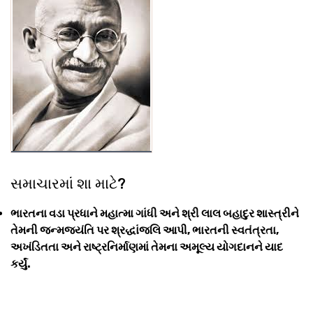
સમાચારમાં શા માટે?
ભારતના વડા પ્રધાને મહાત્મા ગાંધી અને શ્રી લાલ બહાદુર શાસ્ત્રીને
તેમની જન્મજયંતિ પર શ્રદ્ધાંજલિ આપી, ભારતની સ્વતંત્રતા,
અખંડિતતા અને રાષ્ટ્રનિર્માણમાં તેમના અમૂલ્ય યોગદાનને યાદ
કર્યું.