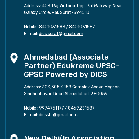
Address: 403, Raj Victoria, Opp. Pal Walkway, Near
Galaxy Circle, Pal, Surat-394510
Mobile :
8401031583
/
8401031587
E-mail:
dics.surat@gmail.com
Ahmedabad (Associate
Partner) Edukreme UPSC-
GPSC Powered by DICS
Address: 303,305 K 158 Complex Above Magson,
Sindhubhavan Road Ahmedabad-380059
Mobile :
9974751177
/
8469231587
E-mail:
dicssbr@gmail.com
New Delhi(In Association