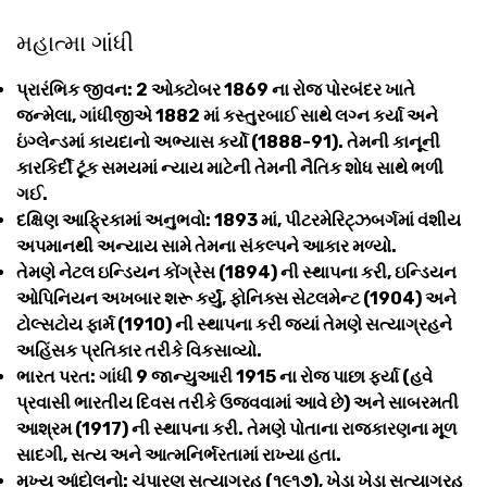
મહાત્મા ગાંધી
પ્રારંભિક જીવન: 2 ઓક્ટોબર 1869 ના રોજ પોરબંદર ખાતે
જન્મેલા, ગાંધીજીએ 1882 માં કસ્તુરબાઈ સાથે લગ્ન કર્યા અને
ઇંગ્લેન્ડમાં કાયદાનો અભ્યાસ કર્યો (1888-91). તેમની કાનૂની
કારકિર્દી ટૂંક સમયમાં ન્યાય માટેની તેમની નૈતિક શોધ સાથે ભળી
ગઈ.
દક્ષિણ આફ્રિકામાં અનુભવો: 1893 માં, પીટરમેરિટ્ઝબર્ગમાં વંશીય
અપમાનથી અન્યાય સામે તેમના સંકલ્પને આકાર મળ્યો.
તેમણે નેટલ ઇન્ડિયન કોંગ્રેસ (1894) ની સ્થાપના કરી, ઇન્ડિયન
ઓપિનિયન અખબાર શરૂ કર્યું, ફોનિક્સ સેટલમેન્ટ (1904) અને
ટોલ્સટોય ફાર્મ (1910) ની સ્થાપના કરી જ્યાં તેમણે સત્યાગ્રહને
અહિંસક પ્રતિકાર તરીકે વિકસાવ્યો.
ભારત પરત: ગાંધી 9 જાન્યુઆરી 1915 ના રોજ પાછા ફર્યા (હવે
પ્રવાસી ભારતીય દિવસ તરીકે ઉજવવામાં આવે છે) અને સાબરમતી
આશ્રમ (1917) ની સ્થાપના કરી. તેમણે પોતાના રાજકારણના મૂળ
સાદગી, સત્ય અને આત્મનિર્ભરતામાં રાખ્યા હતા.
મુખ્ય આંદોલનો: ચંપારણ સત્યાગ્રહ (૧૯૧૭), ખેડા ખેડા સત્યાગ્રહ