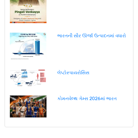
ભારતની સૌર ઊર્જા ઉત્પાદનમાં વધારો
લેપ્ટોસ્પાયરોસિસ
કોમનવેલ્થ ગેમ્સ 2026માં ભારત