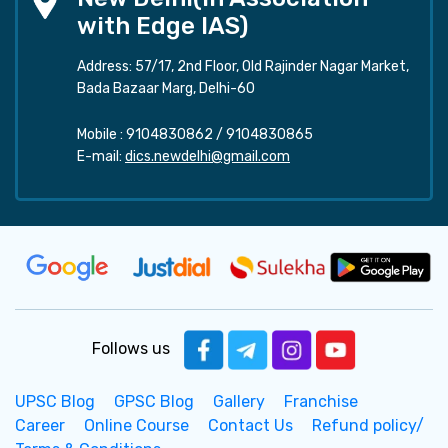
with Edge IAS)
Address: 57/17, 2nd Floor, Old Rajinder Nagar Market,
Bada Bazaar Marg, Delhi-60
Mobile :
9104830862
/
9104830865
E-mail:
dics.newdelhi@gmail.com
Follows us
UPSC Blog
GPSC Blog
Gallery
Franchise
Career
Online Course
Contact Us
Refund policy/