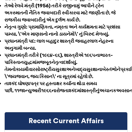
તેઓ રેલવે મંત્રી (1956) તરીકે રાજીનામું આપીને ટ્રેન
અકસ્માતની નૈતિક જવાબદારી સ્વીકારવા માટે જાણીતા છે, જે
રાજકીય જવાબદારીનું એક દુર્લભ કાર્ય છે.
નેતૃત્વ ગુણો: પ્રામાણિકતા, નમ્રતા અને કાર્યક્ષમતા માટે પ્રશંસા
પામ્યા, \'એક માણસનો નાનો ડાયનેમો\' નું બિરુદ મેળવ્યું.
પ્રધાનમંત્રી પદ: લાલ બહાદુર શાસ્ત્રી જવાહરલાલ નેહરુના
અનુગામી બન્યા.
પ્રધાનમંત્રી તરીકે (૧૯૬૪-૬૬), શાસ્ત્રીએ ૧૯૬૫નાભારત-
પાકિસ્તાનયુદ્ધમાંમજબૂતનેતૃત્વદર્શાવ્યું.
તેમનોકાયમીવારસોરાષ્ટ્રીયસુરક્ષાઅનેખાદ્યસુરક્ષાનાબેસ્તંભોનેપ્રક
\'જયજવાન, જય કિસાન\' ના સૂત્રમાં રહેલો છે.
તાશ્કંદ ઘોષણાપત્ર પર હસ્તાક્ષર કર્યાના થોડા સમય
પછી, ૧૧જાન્યુઆરી૧૯૬૬નારોજતાશ્કંદમાંશાસ્ત્રીનુંઅચાનકઅવસાન
Recent Current Affairs