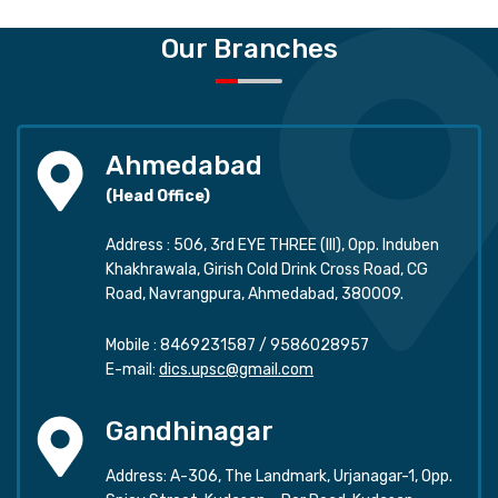
Our Branches
Ahmedabad
(Head Office)
Address : 506, 3rd EYE THREE (III), Opp. Induben
Khakhrawala, Girish Cold Drink Cross Road, CG
Road, Navrangpura, Ahmedabad, 380009.
Mobile :
8469231587
/
9586028957
E-mail:
dics.upsc@gmail.com
Gandhinagar
Address: A-306, The Landmark, Urjanagar-1, Opp.