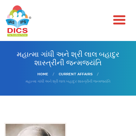
મહાત્મા ગાંધી અને શ્રી લાલ બહાદુર
શાસ્ત્રીની જન્મજયંતિ
HOME
/
CURRENT AFFAIRS
/
મહાત્મા ગાંધી અને શ્રી લાલ બહાદુર શાસ્ત્રીની જન્મજયંતિ