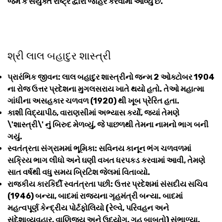
જેમ કે સંયુક્ત રાષ્ટ્ર દ્વારા જાહેર કરવામાં આવ્યું છે.
શ્રી લાલ બહાદુર શાસ્ત્રી
પ્રારંભિક જીવન: લાલ બહાદુર શાસ્ત્રીનો જન્મ 2 ઓક્ટોબર 1904
ના રોજ ઉત્તર પ્રદેશના મુગલસરાય ખાતે થયો હતો. તેઓ મહાત્મા
ગાંધીના અસહકાર ચળવળ (1920) થી ખૂબ પ્રેરિત હતા.
કાશી વિદ્યાપીઠ, વારાણસીમાં અભ્યાસ કર્યો, જ્યાં તેમણે
\'શાસ્ત્રી\' નું બિરુદ મેળવ્યું, જે પાછળથી તેમના નામનો ભાગ બની
ગયું.
સ્વતંત્રતા સંગ્રામમાં ભૂમિકા: સવિનય કાનૂન ભંગ ચળવળમાં
સક્રિય ભાગ લીધો અને ઘણી વખત ધરપકડ કરવામાં આવી, તેમણે
સાત વર્ષથી વધુ સમય બ્રિટિશ જેલમાં વિતાવ્યો.
રાજકીય કારકિર્દી સ્વતંત્રતા પછી: ઉત્તર પ્રદેશમાં સંસદીય સચિવ
(1946) બન્યા, બાદમાં રાજ્યના ગૃહમંત્રી બન્યા. બાદમાં
મહત્વપૂર્ણ કેન્દ્રીય પોર્ટફોલિયો (રેલ્વે, પરિવહન અને
સંદેશાવ્યવહાર, વાણિજ્ય અને ઉદ્યોગ, ગૃહ બાબતો) સંભાળ્યા.