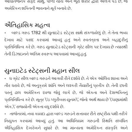
આઘાતજનક સફેદ માથું, પીળી ચાંચ અને ભૂરા શરીર દ્વારા અલગ પડે છે, જે
અમેરિકન શક્તિની ભાવનાને મૂર્ત બનાવે છે.
ઐતિહાસિક મહત્વ
• બાલ્ડ ગરુડ 1782 થી યુનાઇટેડ સ્ટેટ્સ સાથે સંકળાયેલું છે. તે તેના ભવ્ય
દેખાવ માટે પસંદ કરવામાં આવ્યું હતું અને સ્વતંત્રતા અને બહાદુરીનું
પ્રતિનિધિત્વ કરે છે. ગરુડ યુનાઇટેડ સ્ટેટ્સની ગ્રેટ સીલ પર દેખાય છે ત્યારથી
તેની ડિઝાઇનને અંતિમ સ્વરૂપ આપવામાં આવ્યું હતું.
યુનાઇટેડ સ્ટેટ્સની મહાન સીલ
• ધ ગ્રેટ સીલ બાલ્ડ ગરુડને આગવી રીતે દર્શાવે છે. તે એક ઓલિવ શાખા અને
તીર ધરાવે છે, જે અનુક્રમે શાંતિ અને લશ્કરી તૈયારીનું પ્રતીક છે. તેની છાતી
પરનું ઢાલ અમેરિકન ધ્વજ જેવું લાગે છે, જે એકતા અને દેશભક્તિનું
પ્રતિનિધિત્વ કરે છે. સૂત્ર \'ઇ પ્લુરીબસ યુનમ\', જેનો અર્થ થાય છે \'ઘણામાંથી
એક,\' રાજ્યોની એકતા વધુ દર્શાવે છે.
• તાજેતરમાં, નવા કાયદા દ્વારા બાલ્ડ ગરુડને સત્તાવાર રીતે રાષ્ટ્રીય પક્ષી તરીકે
નિયુક્ત કરવામાં આવ્યું હતું. આ અધિનિયમ ગરુડની સ્થિતિ સંબંધિત
ઐતિહાસિક દેખરેખને સુધારે છે. આ માન્યતા અમેરિકન સંસ્કૃતિ અને