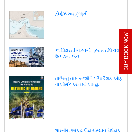
હોર્મૂઝ સામુદ્રધુની
BUY BOOK NOW
ગ્વાલિયરમાં ભારતનો પ્રથમ ટેલિકોમ
ઉત્પાદન ઝોન
નાઉરુનું નામ બદલીને \'રિપબ્લિક ઓફ
નાઓરો\' કરવામાં આવ્યું.
ભારતીય આંકડાકીય સંસ્થાન વિધેયક,