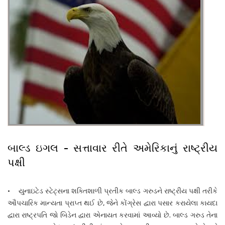
બાલ્ડ ઇગલ - સત્તાવાર રીતે અમેરિકાનું રાષ્ટ્રીય
પક્ષી
• યુનાઇટેડ સ્ટેટ્સના શક્તિશાળી પ્રતીક બાલ્ડ ગરુડને રાષ્ટ્રીય પક્ષી તરીકે
ઔપચારિક માન્યતા પ્રાપ્ત થઈ છે, જેને કોંગ્રેસ દ્વારા પસાર કરાયેલા કાયદા
દ્વારા રાષ્ટ્રપતિ જો બિડેન દ્વારા એનાયત કરવામાં આવ્યો છે. બાલ્ડ ગરુડ તેના