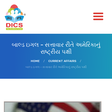
બાલ્ડ ઇગલ - સત્તાવાર રીતે અમેરિકાનું
રાષ્ટ્રીય પક્ષી
HOME
/
CURRENT AFFAIRS
/
બાલ્ડ ઇગલ - સત્તાવાર રીતે અમેરિકાનું રાષ્ટ્રીય પક્ષી