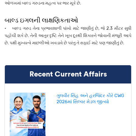
ઓળખમાં બાલ્ડ ગરુડના મહત્વ પર ભાર મૂકે છે.
બાલ્ડ ઇગલની લાક્ષણિકતાઓ
• બાલ્ડ ગરુડ તેના પ્રભાવશાળી પાંખો માટે જાણીતું છે, જે 2.3 મીટર સુધી
પહોંચી શકે છે. તેની આતુર દૃષ્ટિ તેને ખૂબ દૂરથી શિકારને જોવાની મંજૂરી આપે
છે. પક્ષી મુખ્યત્વે માછલીઓ ખવડાવે છે પરંતુ તે સફાઈ માટે પણ જાણીતું છે.
Recent Current Affairs
ગુલવીર સિંહ અને હરજિંદર કૌરે CWG
2026માં સિલ્વર મેડલ જીત્યો