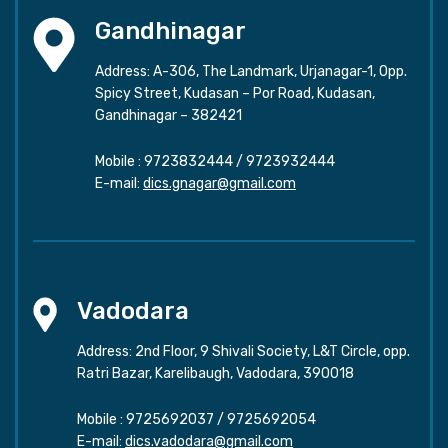
Gandhinagar
Address: A-306, The Landmark, Urjanagar-1, Opp.
Spicy Street, Kudasan – Por Road, Kudasan,
Gandhinagar – 382421
Mobile :
9723832444
/
9723932444
E-mail:
dics.gnagar@gmail.com
Vadodara
Address: 2nd Floor, 9 Shivali Society, L&T Circle, opp.
Ratri Bazar, Karelibaugh, Vadodara, 390018
Mobile :
9725692037
/
9725692054
E-mail:
dics.vadodara@gmail.com