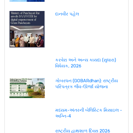
દાનવીર પહેલ
કરવેરા અને અન્ય કાયદા (સુધારા)
વિધેયક, 2026
ગોબરધન (GOBARdhan): રાષ્ટ્રીય
પરિપત્રક જૈવ-ઊર્જા યોજના
મધ્યમ-અંતરની બેલિસ્ટિક મિસાઇલ -
અગ્નિ-4
રાષ્ટ્રીય હાથશાળ દિવસ 2026