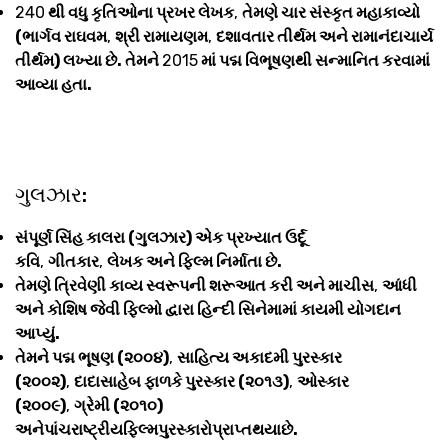
240
થી વધુ કૃતિઓના પ્રખર લેખક
,
તેમણે ચાર સંસ્કૃત મહાકાવ્યો
(ભાર્ગવ રાઘવમ
,
શ્રી રામાયણમ
,
દશાવતાર તીર્થમ અને રામાનંદાચાર્ય
તીર્થમ) લખ્યા છે. તેમને
2015
માં પદ્મ વિભૂષણથી સન્માનિત કરવામાં
આવ્યા હતા.
ગુલઝાર:
સંપૂર્ણ સિંહ કાલરા (ગુલઝાર) એક પ્રખ્યાત ઉર્દૂ
કવિ
,
ગીતકાર
,
લેખક અને ફિલ્મ નિર્માતા છે.
તેમણે ત્રિવેણી કાવ્ય સ્વરૂપની શરૂઆત કરી અને માચીસ
,
આંધી
અને કોશિષ જેવી ફિલ્મો દ્વારા હિન્દી સિનેમામાં કાયમી યોગદાન
આપ્યું.
તેમને પદ્મ ભૂષણ (૨૦૦૪)
,
સાહિત્ય અકાદમી પુરસ્કાર
(૨૦૦૨)
,
દાદાસાહેબ ફાળકે પુરસ્કાર (૨૦૧૩)
,
ઓસ્કાર
(૨૦૦૯)
,
ગ્રેમી (૨૦૧૦)
અનેપાંચરાષ્ટ્રીયફિલ્મપુરસ્કારોપ્રાપ્તથયાછે.