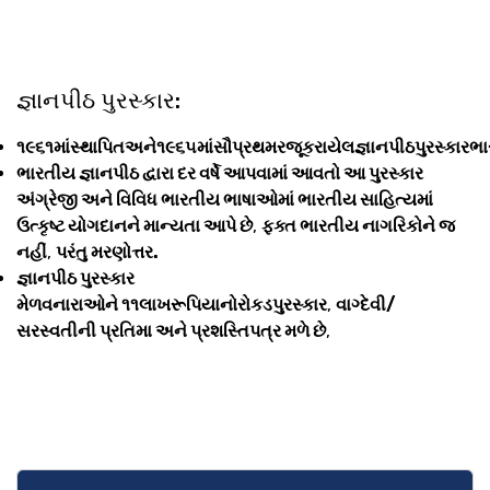
જ્ઞાનપીઠ પુરસ્કાર:
૧૯૬૧માંસ્થાપિતઅને૧૯૬૫માંસૌપ્રથમરજૂકરાયેલજ્ઞાનપીઠપુરસ્કારભ
ભારતીય જ્ઞાનપીઠ દ્વારા દર વર્ષે આપવામાં આવતો આ પુરસ્કાર
અંગ્રેજી અને વિવિધ ભારતીય ભાષાઓમાં ભારતીય સાહિત્યમાં
ઉત્કૃષ્ટ યોગદાનને માન્યતા આપે છે
,
ફક્ત ભારતીય નાગરિકોને જ
નહીં
,
પરંતુ મરણોત્તર.
જ્ઞાનપીઠ પુરસ્કાર
મેળવનારાઓને ૧૧લાખરૂપિયાનોરોકડપુરસ્કાર
,
વાગ્દેવી/
સરસ્વતીની પ્રતિમા અને પ્રશસ્તિપત્ર મળે છે
,