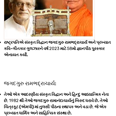
રાષ્ટ્રપતિએ સંસ્કૃત વિદ્વાન જગદગુરુ રામભદ્રાચાર્ય અને પ્રખ્યાત
કવિ-ગીતકાર ગુલઝારને વર્ષ
2023
માટે
58
મો જ્ઞાનપીઠ પુરસ્કાર
એનાયત કર્યો.
જગદગુરુ રામભદ્રાચાર્ય:
તેઓ એક આદરણીય સંસ્કૃત વિદ્વાન અને હિન્દુ આધ્યાત્મિક નેતા
છે
, 1982
થી તેઓ જગદગુરુ રામાનંદાચાર્યનું બિરુદ ધરાવે છે. તેઓ
ચિત્રકૂટ (એમપી) માં તુલસી પીઠના સ્થાપક અને વડા છે
,
જે એક
પ્રખ્યાત ધાર્મિક અને સાહિત્યિક સંસ્થા છે.