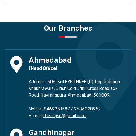
Our Branches
Ahmedabad
(Head Office)
Address : 506, 3rd EYE THREE (III), Opp. Induben
Khakhrawala, Girish Cold Drink Cross Road, CG
Road, Navrangpura, Ahmedabad, 380009.
Mobile :
8469231587
/
9586028957
E-mail:
dics.upsc@gmail.com
Gandhinagar