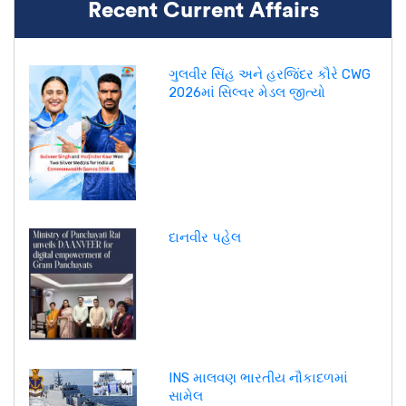
Recent Current Affairs
ગુલવીર સિંહ અને હરજિંદર કૌરે CWG
2026માં સિલ્વર મેડલ જીત્યો
દાનવીર પહેલ
INS માલવણ ભારતીય નૌકાદળમાં
સામેલ