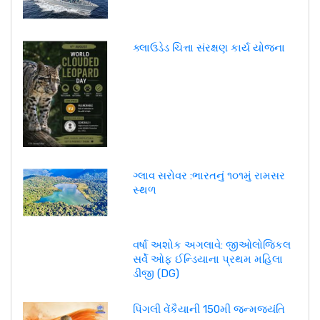
ક્લાઉડેડ ચિત્તા સંરક્ષણ કાર્ય યોજના
ગ્લાવ સરોવર :ભારતનું ૧૦૧મું રામસર
સ્થળ
વર્ષા અશોક અગલાવે: જીઓલોજિકલ
સર્વે ઓફ ઈન્ડિયાના પ્રથમ મહિલા
ડીજી (DG)
પિંગલી વેંકૈયાની 150મી જન્મજયંતિ