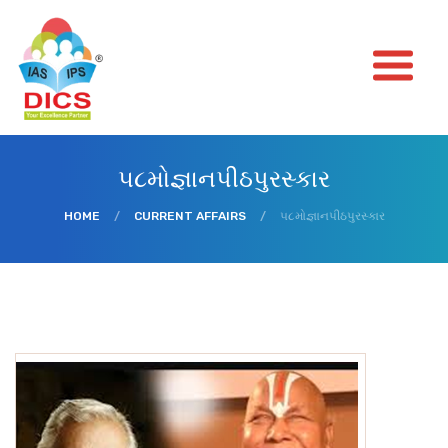
૫૮મોજ્ઞાનપીઠપુરસ્કાર
HOME
/
CURRENT AFFAIRS
/
૫૮મોજ્ઞાનપીઠપુરસ્કાર