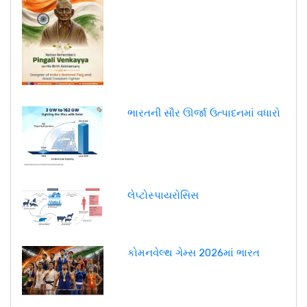
ભારતની સૌર ઊર્જા ઉત્પાદનમાં વધારો
લેપ્ટોસ્પાયરોસિસ
કોમનવેલ્થ ગેમ્સ 2026માં ભારત