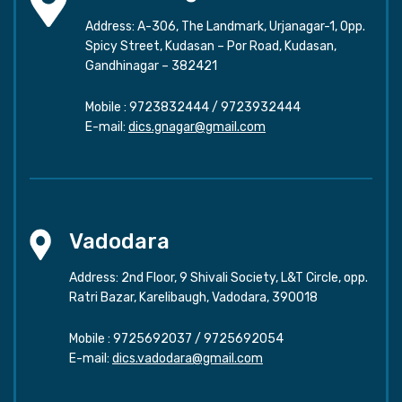
Address: A-306, The Landmark, Urjanagar-1, Opp.
Spicy Street, Kudasan – Por Road, Kudasan,
Gandhinagar – 382421
Mobile :
9723832444
/
9723932444
E-mail:
dics.gnagar@gmail.com
Vadodara
Address: 2nd Floor, 9 Shivali Society, L&T Circle, opp.
Ratri Bazar, Karelibaugh, Vadodara, 390018
Mobile :
9725692037
/
9725692054
E-mail:
dics.vadodara@gmail.com