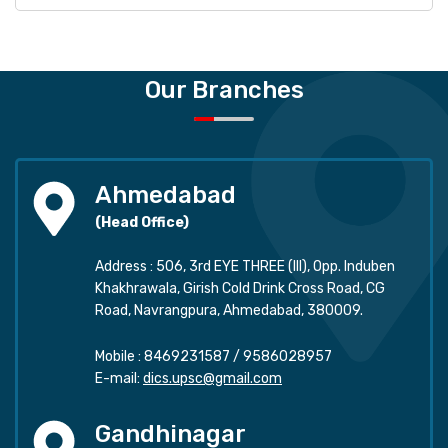
Our Branches
Ahmedabad
(Head Office)
Address : 506, 3rd EYE THREE (III), Opp. Induben
Khakhrawala, Girish Cold Drink Cross Road, CG
Road, Navrangpura, Ahmedabad, 380009.
Mobile :
8469231587
/
9586028957
E-mail:
dics.upsc@gmail.com
Gandhinagar