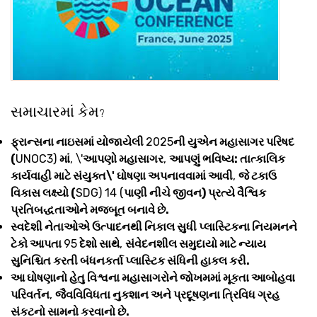
સમાચારમાં કેમ
?
ફ્રાન્સના નાઇસમાં યોજાયેલી
2025
ની યુએન મહાસાગર પરિષદ
(
UNOC3)
માં
, \'
આપણો મહાસાગર
,
આપણું ભવિષ્ય: તાત્કાલિક
કાર્યવાહી માટે સંયુક્ત\' ઘોષણા અપનાવવામાં આવી
,
જે ટકાઉ
વિકાસ લક્ષ્યો (
SDG) 14 (
પાણી નીચે જીવન) પ્રત્યે વૈશ્વિક
પ્રતિબદ્ધતાઓને મજબૂત બનાવે છે.
સ્વદેશી નેતાઓએ ઉત્પાદનથી નિકાલ સુધી પ્લાસ્ટિકના નિયમનને
ટેકો આપતા
95
દેશો સાથે
,
સંવેદનશીલ સમુદાયો માટે ન્યાય
સુનિશ્ચિત કરતી બંધનકર્તા પ્લાસ્ટિક સંધિની હાકલ કરી.
આ ઘોષણાનો હેતુ વિશ્વના મહાસાગરોને જોખમમાં મૂકતા આબોહવા
પરિવર્તન
,
જૈવવિવિધતા નુકશાન અને પ્રદૂષણના ત્રિવિધ ગ્રહ
સંકટનો સામનો કરવાનો છે.