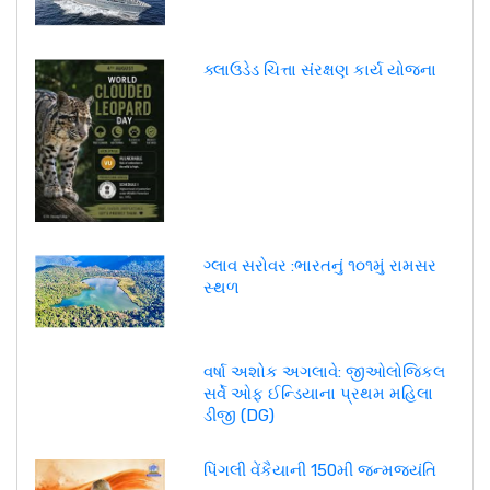
ક્લાઉડેડ ચિત્તા સંરક્ષણ કાર્ય યોજના
ગ્લાવ સરોવર :ભારતનું ૧૦૧મું રામસર
સ્થળ
વર્ષા અશોક અગલાવે: જીઓલોજિકલ
સર્વે ઓફ ઈન્ડિયાના પ્રથમ મહિલા
ડીજી (DG)
પિંગલી વેંકૈયાની 150મી જન્મજયંતિ