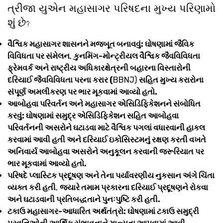
ત્રીજા યુએન મહાસાગર પરિષદના મુખ્ય પરિણામો
શું છે
?
વૈશ્વિક મહાસાગર શાસનને મજબૂત બનાવવું: ઘોષણામાં જૈવિક
વિવિધતા પર સંમેલન
,
કુનમિંગ-મોન્ટ્રીયલ વૈશ્વિક જૈવવિવિધતા
ફ્રેમવર્ક અને રાષ્ટ્રીય અધિકારક્ષેત્રની બહારના વિસ્તારોની
દરિયાઈ જૈવવિવિધતા પરના કરાર (
BBNJ)
સહિત મુખ્ય કરારોના
સંપૂર્ણ અમલીકરણ પર ભાર મૂકવામાં આવ્યો હતો.
આબોહવા પરિવર્તન અને મહાસાગર એસિડિફિકેશનને સંબોધિત
કરવું: ઘોષણામાં સમુદ્ર એસિડિફિકેશન સહિત આબોહવા
પરિવર્તનની અસરોને ઘટાડવા માટે વૈશ્વિક પગલાં વધારવાની હાકલ
કરવામાં આવી હતી અને દરિયાઈ ઇકોસિસ્ટમનું રક્ષણ કરતી વખતે
અનિવાર્ય આબોહવા અસરોને અનુકૂલન કરવાની જરૂરિયાત પર
ભાર મૂકવામાં આવ્યો હતો.
પરિષદે પ્લાસ્ટિક પ્રદૂષણ અને તેના પર્યાવરણીય નુકસાન અંગે ચિંતા
વ્યક્ત કરી હતી
,
જ્યારે તમામ પ્રકારના દરિયાઈ પ્રદૂષણને રોકવા
અને ઘટાડવાની પ્રતિબદ્ધતાને પુનઃપુષ્ટિ કરી હતી.
ટકાઉ મહાસાગર-આધારિત અર્થતંત્રો: ઘોષણામાં ટકાઉ સમુદ્રી