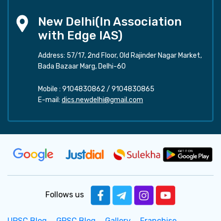
New Delhi(In Association
with Edge IAS)
Address: 57/17, 2nd Floor, Old Rajinder Nagar Market,
Bada Bazaar Marg, Delhi-60
Mobile :
9104830862
/
9104830865
E-mail:
dics.newdelhi@gmail.com
Follows us
UPSC Blog
GPSC Blog
Gallery
Franchise