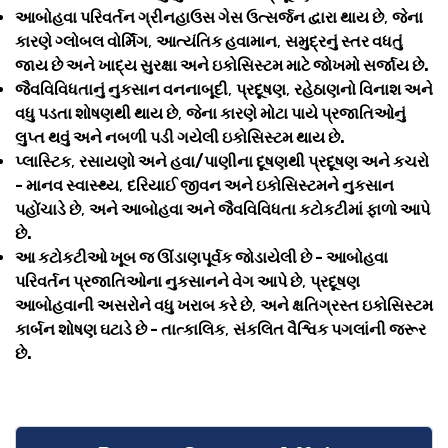
આબોહવા પરિવર્તન ગ્રીનહાઉસ ગેસ ઉત્સર્જન દ્વારા થાય છે
,
જેના
કારણે ગ્લોબલ વોર્મિંગ
,
આત્યંતિક હવામાન
,
સમુદ્રનું સ્તર વધતું
જાય છે અને ખાદ્ય સુરક્ષા અને ઇકોસિસ્ટમ માટે જોખમો સર્જાય છે.
જૈવવિવિધતાનું નુકસાન વનનાબૂદી
,
પ્રદૂષણ
,
રહેઠાણનો વિનાશ અને
વધુ પડતા શોષણથી થાય છે
,
જેના કારણે મોટા પાયે પ્રજાતિઓનું
લુપ્ત થવું અને નબળી પડી ગયેલી ઇકોસિસ્ટમ થાય છે.
પ્લાસ્ટિક
,
રસાયણો અને હવા/પાણીના દૂષણથી પ્રદૂષણ અને કચરો
- માનવ સ્વાસ્થ્ય
,
દરિયાઈ જીવન અને ઇકોસિસ્ટમને નુકસાન
પહોંચાડે છે
,
અને આબોહવા અને જૈવવિવિધતા કટોકટીમાં ફાળો આપે
છે.
આ કટોકટીઓ ખૂબ જ ઊંડાણપૂર્વક જોડાયેલી છે - આબોહવા
પરિવર્તન પ્રજાતિઓના નુકસાનને વેગ આપે છે
,
પ્રદૂષણ
આબોહવાની અસરોને વધુ ખરાબ કરે છે
,
અને ક્ષતિગ્રસ્ત ઇકોસિસ્ટમ
કાર્બન શોષણ ઘટાડે છે - તાત્કાલિક
,
સંકલિત વૈશ્વિક પગલાંની જરૂર
છે.