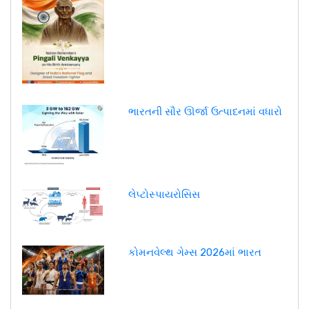
ભારતની સૌર ઊર્જા ઉત્પાદનમાં વધારો
લેપ્ટોસ્પાયરોસિસ
કોમનવેલ્થ ગેમ્સ 2026માં ભારત