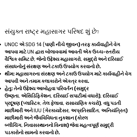
સંયુક્ત રાષ્ટ્ર મહાસાગર પરિષદ શું છે
?
UNOC
એ
SDG 14 (
પાણી નીચે જીવન) તરફ કાર્યવાહીને વેગ
આપવા માટે
UN
દ્વારા બોલાવવામાં આવતી એક ઉચ્ચ-સ્તરીય
વૈશ્વિક સમિટ છે
,
જેનો ઉદ્દેશ્ય મહાસાગરો
,
સમુદ્રો અને દરિયાઈ
સંસાધનોનું સંરક્ષણ અને ટકાઉ ઉપયોગ કરવાનો છે.
થીમ: મહાસાગરના સંરક્ષણ અને ટકાઉ ઉપયોગ માટે કાર્યવાહીને વેગ
આપવી અને તમામ કલાકારોને એકત્ર કરવા.
હેતુ: તેનો ઉદ્દેશ્ય આબોહવા પરિવર્તન (સમુદ્ર
ઉષ્ણતા
,
એસિડિફિકેશન
,
દરિયાઈ સપાટીમાં વધારો)
,
દરિયાઈ
પ્રદૂષણ (પ્લાસ્ટિક
,
તેલ ફેલાવા
,
રાસાયણિક કચરો)
,
વધુ પડતી
માછીમારી અને
IUU (
ગેરકાયદેસર
,
અપ્રતિસાદિત
,
અનિયંત્રિત)
માછીમારી અને જૈવવિવિધતા નુકશાન (કોરલ
બ્લીચિંગ
,
નિવાસસ્થાનનો વિનાશ) જેવા મહત્વપૂર્ણ સમુદ્રી
પડકારોનો સામનો કરવાનો છે.