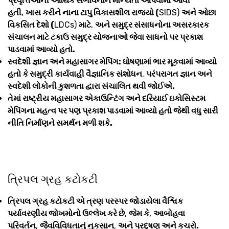
પ્રવૃત્તિઓની આર્થિક સંભાવનાને માન્યતા આપવામાં આવી
હતી
,
ખાસ કરીને નાના ટાપુ વિકાસશીલ રાજ્યો (
SIDS)
અને ઓછા
વિકસિત દેશો (
LDCs)
માટે
,
અને સમુદ્ર સંસાધનોના અસરકારક
સંચાલન માટે ટકાઉ સમુદ્ર યોજનાઓ જેવા સાધનો પર પ્રકાશ
પાડવામાં આવ્યો હતો.
સ્વદેશી જ્ઞાન અને મહાસાગર મેપિંગ: ઘોષણામાં ભાર મૂકવામાં આવ્યો
હતો કે સમુદ્રી કાર્યવાહી વૈજ્ઞાનિક સંશોધન
,
પરંપરાગત જ્ઞાન અને
સ્વદેશી લોકોની કુશળતા દ્વારા સંચાલિત થવી જોઈએ.
તેમાં રાષ્ટ્રીય મહાસાગર એકાઉન્ટિંગ અને દરિયાઈ ઇકોસિસ્ટમ
મેપિંગના મહત્વ પર પણ પ્રકાશ પાડવામાં આવ્યો હતો જેથી વધુ સારી
નીતિ નિર્માણને સમર્થન મળી શકે.
ત્રિપલ ગ્રહ કટોકટી
ત્રિપલ ગ્રહ કટોકટી એ ત્રણ પરસ્પર જોડાયેલા વૈશ્વિક
પર્યાવરણીય જોખમોનો ઉલ્લેખ કરે છે
,
જેમ કે
,
આબોહવા
પરિવર્તન
,
જૈવવિવિધતાનું નુકસાન
,
અને પ્રદૂષણ અને કચરો.