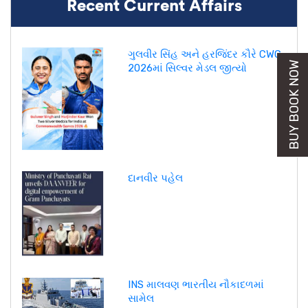
Recent Current Affairs
ગુલવીર સિંહ અને હરજિંદર કૌરે CWG
BUY BOOK NOW
2026માં સિલ્વર મેડલ જીત્યો
દાનવીર પહેલ
INS માલવણ ભારતીય નૌકાદળમાં
સામેલ