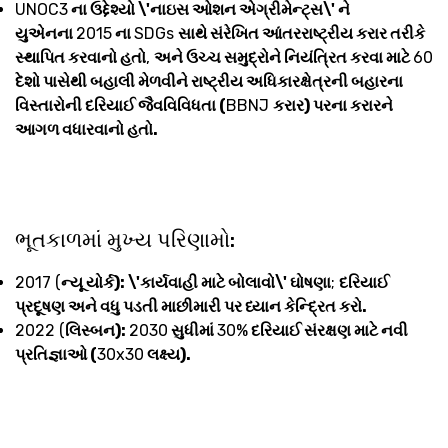
UNOC3
ના ઉદ્દેશ્યો \'નાઇસ ઓશન એગ્રીમેન્ટ્સ\' ને
યુએનના
2015
ના
SDGs
સાથે સંરેખિત આંતરરાષ્ટ્રીય કરાર તરીકે
સ્થાપિત કરવાનો હતો
,
અને ઉચ્ચ સમુદ્રોને નિયંત્રિત કરવા માટે
60
દેશો પાસેથી બહાલી મેળવીને રાષ્ટ્રીય અધિકારક્ષેત્રની બહારના
વિસ્તારોની દરિયાઈ જૈવવિવિધતા (
BBNJ
કરાર) પરના કરારને
આગળ વધારવાનો હતો.
ભૂતકાળમાં મુખ્ય પરિણામો:
2017 (
ન્યૂ યોર્ક): \'કાર્યવાહી માટે બોલાવો\' ઘોષણા
;
દરિયાઈ
પ્રદૂષણ અને વધુ પડતી માછીમારી પર ધ્યાન કેન્દ્રિત કરો.
2022 (
લિસ્બન):
2030
સુધીમાં
30%
દરિયાઈ સંરક્ષણ માટે નવી
પ્રતિજ્ઞાઓ (
30x30
લક્ષ્ય).