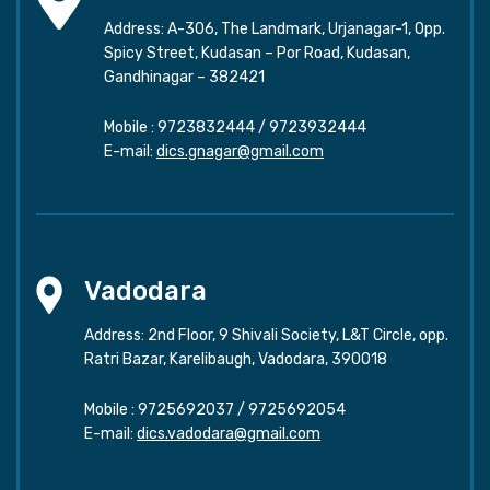
Address: A-306, The Landmark, Urjanagar-1, Opp.
Spicy Street, Kudasan – Por Road, Kudasan,
Gandhinagar – 382421
Mobile :
9723832444
/
9723932444
E-mail:
dics.gnagar@gmail.com
Vadodara
Address: 2nd Floor, 9 Shivali Society, L&T Circle, opp.
Ratri Bazar, Karelibaugh, Vadodara, 390018
Mobile :
9725692037
/
9725692054
E-mail:
dics.vadodara@gmail.com