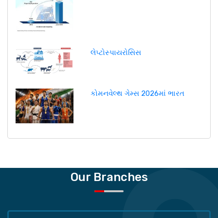
લેપ્ટોસ્પાયરોસિસ
કોમનવેલ્થ ગેમ્સ 2026માં ભારત
Our Branches