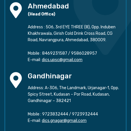
Ahmedabad
(Head Office)
Address : 506, 3rd EYE THREE (III), Opp. Induben
Khakhrawala, Girish Cold Drink Cross Road, CG
Road, Navrangpura, Ahmedabad, 380009.
Mobile :
8469231587
/
9586028957
E-mail:
dics.upsc@gmail.com
Gandhinagar
Address: A-306, The Landmark, Urjanagar-1, Opp.
Spicy Street, Kudasan – Por Road, Kudasan,
Gandhinagar – 382421
Mobile :
9723832444
/
9723932444
E-mail:
dics.gnagar@gmail.com