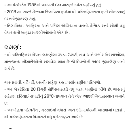
• આ પેથોજેન 1985માં આયાતી ઈલ મારફતે સ્પેન પહોંચ્યું હતું.
• 2018 માં, ભારતે કેરળમાં તિલાપિયા ફાર્મમાં વી. વલ્નિફિકસના ફાટી નીકળ્યાનું
દસ્તાવેજીકરણ કર્યું.
• તિલાપિયા , આફ્રિકા અને પશ્ચિમ એશિયાના વતની, વૈશ્વિક સ્તરે સૌથી વધુ
વેપાર થતી ખાદ્ય માછલીઓમાંની એક છે .
લક્ષણો:
• વી. વલ્નિફિકસ ચેપના લક્ષણોમાં ઝાડા, ઉલટી, તાવ અને ગંભીર કિસ્સાઓમાં,
માંસજન્ય બીમારીઓનો સમાવેશ થાય છે જે દિવસોની અંદર જીવલેણ બની
શકે છે.
ભારતમાં વી. વલ્નિફિકસની તરફેણ કરતા પર્યાવરણીય પરિબળો:
• આ બેક્ટેરિયા 20 ડિગ્રી સેલ્સિયસથી વધુ ગરમ પાણીમાં ખીલે છે. ભારતનું
સરેરાશ દરિયાઈ સપાટીનું 28°C તાપમાન તેને એક આદર્શ નિવાસસ્થાન બનાવે
છે.
• આબોહવા પરિવર્તન , વરસાદમાં વધારો અને દરિયાકાંઠાની ખારાશમાં ઘટાડો ,
વી. વલ્નિફિકસના વિકાસને વધુ પ્રોત્સાહન આપે છે.