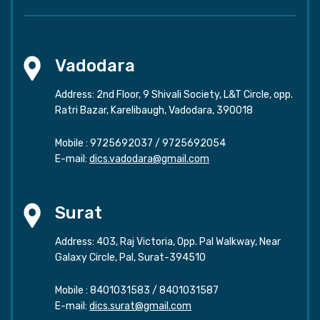
Vadodara
Address: 2nd Floor, 9 Shivali Society, L&T Circle, opp.
Ratri Bazar, Karelibaugh, Vadodara, 390018
Mobile :
9725692037
/
9725692054
E-mail:
dics.vadodara@gmail.com
Surat
Address: 403, Raj Victoria, Opp. Pal Walkway, Near
Galaxy Circle, Pal, Surat-394510
Mobile :
8401031583
/
8401031587
E-mail:
dics.surat@gmail.com