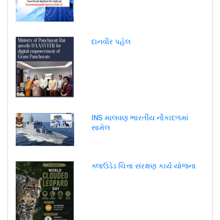
દાનવીર પહેલ
INS માલવણ ભારતીય નૌકાદળમાં
સામેલ
ક્લાઉડેડ ચિત્તા સંરક્ષણ કાર્ય યોજના