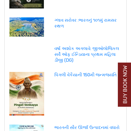
ગ્લાવ સરોવર :ભારતનું ૧૦૧મું રામસર
સ્થળ
વર્ષા અશોક અગલાવે: જીઓલોજિકલ
સર્વે ઓફ ઈન્ડિયાના પ્રથમ મહિલા
ડીજી (DG)
BUY BOOK NOW
પિંગલી વેંકૈયાની 150મી જન્મજયંતિ
ભારતની સૌર ઊર્જા ઉત્પાદનમાં વધારો