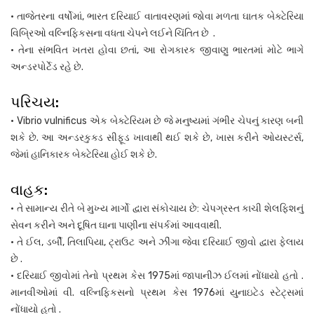
• તાજેતરના વર્ષોમાં, ભારત દરિયાઈ વાતાવરણમાં જોવા મળતા ઘાતક બેક્ટેરિયા
વિબ્રિઓ વલ્નિફિકસના વધતા ચેપને લઈને ચિંતિત છે .
• તેના સંભવિત ખતરા હોવા છતાં, આ રોગકારક જીવાણુ ભારતમાં મોટે ભાગે
અન્ડરપોર્ટેડ રહે છે.
પરિચય:
• Vibrio vulnificus એક બેક્ટેરિયમ છે જે મનુષ્યમાં ગંભીર ચેપનું કારણ બની
શકે છે. આ અન્ડરકુક્ડ સીફૂડ ખાવાથી થઈ શકે છે, ખાસ કરીને ઓયસ્ટર્સ,
જેમાં હાનિકારક બેક્ટેરિયા હોઈ શકે છે.
વાહક:
• તે સામાન્ય રીતે બે મુખ્ય માર્ગો દ્વારા સંકોચાય છે: ચેપગ્રસ્ત કાચી શેલફિશનું
સેવન કરીને અને દૂષિત ઘાના પાણીના સંપર્કમાં આવવાથી.
• તે ઈલ, ડર્બી, તિલાપિયા, ટ્રાઉટ અને ઝીંગા જેવા દરિયાઈ જીવો દ્વારા ફેલાય
છે .
• દરિયાઈ જીવોમાં તેનો પ્રથમ કેસ 1975માં જાપાનીઝ ઈલમાં નોંધાયો હતો .
માનવીઓમાં વી. વલ્નિફિકસનો પ્રથમ કેસ 1976માં યુનાઇટેડ સ્ટેટ્સમાં
નોંધાયો હતો .