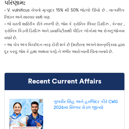
પરિણામ:
• V. vulnificus ચેપનો મૃત્યુદર 15% થી 50% જેટલો ઊંચો છે , તાત્કાલિક
નિદાન અને સારવાર સાથે પણ.
• જે વસ્તી શારિરીક રીતે નબળી છે, જેમ કે ક્રોનિક લિવર ડિસીઝ , કેન્સર ,
ક્રોનિક કિડની ડિસીઝ અને ડાયાબિટીસથી પીડિત લોકોમાં આ રોગનું જોખમ
વધારે છે.
• આ ચેપ અંગ વિચ્છેદન તરફ દોરી શકે છે (શરીરના અંગને શસ્ત્રક્રિયા દ્વારા
દૂર કરવું, જેમ કે હાથ અથવા પગ), તે ગંભીર આરોગ્યની ચિંતા બનાવે છે.
Recent Current Affairs
ગુલવીર સિંહ અને હરજિંદર કૌરે CWG
2026માં સિલ્વર મેડલ જીત્યો