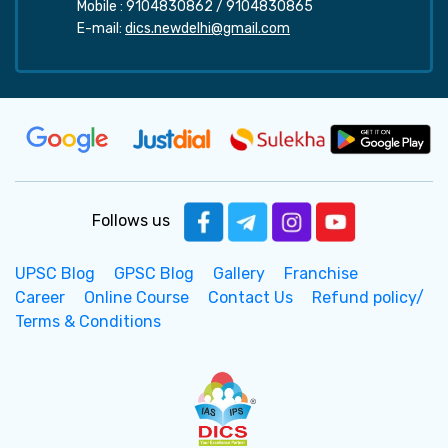
Mobile :
9104830862
/
9104830865
E-mail:
dics.newdelhi@gmail.com
Follows us
UPSC Blog
GPSC Blog
Gallery
Franchise
Career
Online Course
Contact Us
Refund policy/
Terms & Conditions