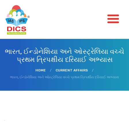
ભારત, ઈન્ડોનેશિયા અને ઓસ્ટ્રેલિયા વચ્ચે
પ્રથમ ત્રિપક્ષીય દરિયાઈ અભ્યાસ
HOME
/
CURRENT AFFAIRS
/
ભારત, ઈન્ડોનેશિયા અને ઓસ્ટ્રેલિયા વચ્ચે પ્રથમ ત્રિપક્ષીય દરિયાઈ અભ્યાસ