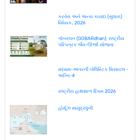
કરવેરા અને અન્ય કાયદા (સુધારા)
વિધેયક, 2026
ગોબરધન (GOBARdhan): રાષ્ટ્રીય
પરિપત્રક જૈવ-ઊર્જા યોજના
મધ્યમ-અંતરની બેલિસ્ટિક મિસાઇલ -
અગ્નિ-4
રાષ્ટ્રીય હાથશાળ દિવસ 2026
હોર્મૂઝ સામુદ્રધુની