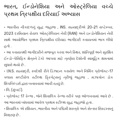
ભારત, ઈન્ડોનેશિયા અને ઓસ્ટ્રેલિયા વચ્ચે
પ્રથમ ત્રિપક્ષીય દરિયાઈ અભ્યાસ
• ભારતીય નૌકાદળનું યુદ્ધ જહાજ , INS. સહ્યાદ્રીએ 20-21 સપ્ટેમ્બર,
2023 દરમિયાન રોયલ ઓસ્ટ્રેલિયન નેવી (RAN) અને ઇન્ડોનેશિયન નેવી
સાથે આયોજિત પ્રથમ ત્રિપક્ષીય દરિયાઇ ભાગીદારી કવાયતમાં ભાગ લીધો
હતો .
• આ કવાયતથી ભાગીદારીને મજબૂત કરવા અને સ્થિર, શાંતિપૂર્ણ અને સુરક્ષિત
ઈન્ડો-પેસિફિક ક્ષેત્રને ટેકો આપવા માટે ત્રણેય દેશોની સામૂહિક ક્ષમતામાં
સુધારો થયો છે .
• I.N.S. સહ્યાદ્રી, સ્વદેશી રીતે ડિઝાઇન કરાયેલ અને નિર્મિત પ્રોજેક્ટ-17
ક્લાસ મલ્ટીરોલ સ્ટીલ્થ ફ્રિગેટ્સનું ત્રીજું જહાજ , મઝાગોન ડોક
શિપબિલ્ડર્સ દ્વારા બનાવવામાં આવી રહ્યું છે.
• લિ. (મુંબઈ).
• પ્રોજેક્ટ 17 રેન્જ , જેને શિવાલિક રેન્જ તરીકે પણ ઓળખવામાં આવે છે .
આ ભારતમાં બાંધવામાં આવેલ પ્રથમ સ્ટીલ્થ યુદ્ધ જહાજો હતા .
• શિવાલિક એ રશિયન , ભારતીય અને પશ્ચિમી શસ્ત્રો અને સેન્સર સિસ્ટમ્સનું
મિશ્રણ છે .