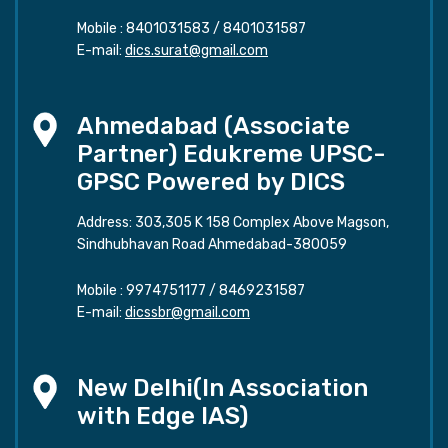
Mobile :
8401031583
/
8401031587
E-mail:
dics.surat@gmail.com
Ahmedabad (Associate
Partner) Edukreme UPSC-
GPSC Powered by DICS
Address: 303,305 K 158 Complex Above Magson,
Sindhubhavan Road Ahmedabad-380059
Mobile :
9974751177
/
8469231587
E-mail:
dicssbr@gmail.com
New Delhi(In Association
with Edge IAS)