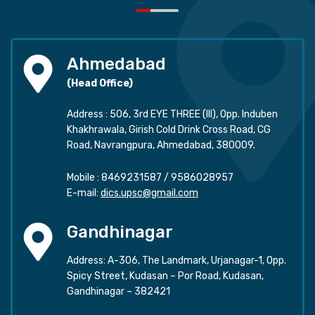
Ahmedabad
(Head Office)
Address : 506, 3rd EYE THREE (III), Opp. Induben
Khakhrawala, Girish Cold Drink Cross Road, CG
Road, Navrangpura, Ahmedabad, 380009.
Mobile :
8469231587
/
9586028957
E-mail:
dics.upsc@gmail.com
Gandhinagar
Address: A-306, The Landmark, Urjanagar-1, Opp.
Spicy Street, Kudasan – Por Road, Kudasan,
Gandhinagar – 382421