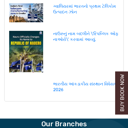
ગ્વાલિયરમાં ભારતનો પ્રથમ ટેલિકોમ
ઉત્પાદન ઝોન
નાઉરુનું નામ બદલીને \'રિપબ્લિક ઓફ
નાઓરો\' કરવામાં આવ્યું.
BUY BOOK NOW
ભારતીય આંકડાકીય સંસ્થાન વિધેયક,
2026
Our Branches