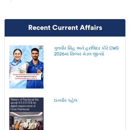
Recent Current Affairs
ગુલવીર સિંહ અને હરજિંદર કૌરે CWG
2026માં સિલ્વર મેડલ જીત્યો
દાનવીર પહેલ