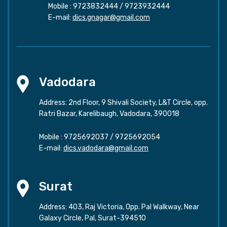
Mobile :
9723832444
/
9723932444
E-mail:
dics.gnagar@gmail.com
Vadodara
Address: 2nd Floor, 9 Shivali Society, L&T Circle, opp.
Ratri Bazar, Karelibaugh, Vadodara, 390018
Mobile :
9725692037
/
9725692054
E-mail:
dics.vadodara@gmail.com
Surat
Address: 403, Raj Victoria, Opp. Pal Walkway, Near
Galaxy Circle, Pal, Surat-394510