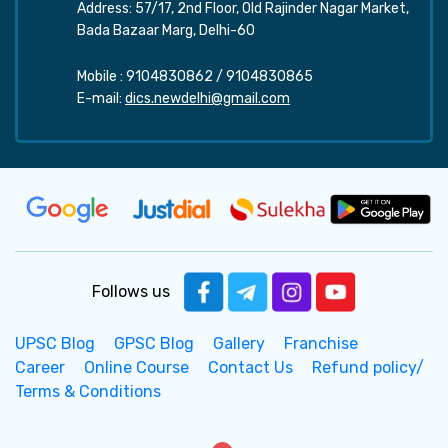
Address: 57/17, 2nd Floor, Old Rajinder Nagar Market,
Bada Bazaar Marg, Delhi-60
Mobile :
9104830862
/
9104830865
E-mail:
dics.newdelhi@gmail.com
Follows us
UPSC Blog
GPSC Blog
Gallery
Franchise
Career
Online Course
Contact Us
Refund policy/
Terms & Conditions