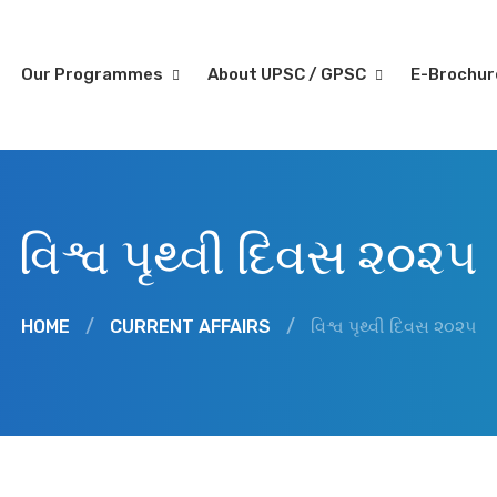
Our Programmes
About UPSC / GPSC
E-Brochu
વિશ્વ પૃથ્વી દિવસ ૨૦૨૫
HOME
/
CURRENT AFFAIRS
/
વિશ્વ પૃથ્વી દિવસ ૨૦૨૫