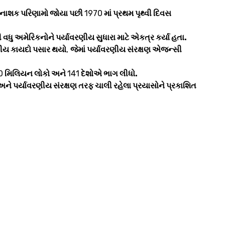
ના વિનાશક પરિણામો જોયા પછી
1970
માં પ્રથમ પૃથ્વી દિવસ
ધુ અમેરિકનોને પર્યાવરણીય સુધારા માટે એકત્ર કર્યા હતા.
રણીય કાયદો પસાર થયો
,
જેમાં પર્યાવરણીય સંરક્ષણ એજન્સી
0
મિલિયન લોકો અને
141
દેશોએ ભાગ લીધો.
અને પર્યાવરણીય સંરક્ષણ તરફ ચાલી રહેલા પ્રયાસોને પ્રકાશિત