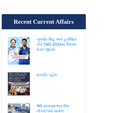
Recent Current Affairs
ગુલવીર સિંહ અને હરજિંદર
કૌરે CWG 2026માં સિલ્વર
મેડલ જીત્યો
દાનવીર પહેલ
INS માલવણ ભારતીય
નૌકાદળમાં સામેલ