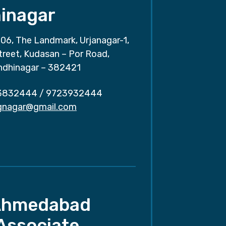
inagar
06, The Landmark, Urjanagar-1,
treet, Kudasan – Por Road,
ndhinagar – 382421
3832444
/
9723932444
.gnagar@gmail.com
Ahmedabad
Associate