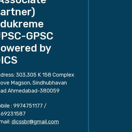
artner)
dukreme
UPSC-GPSC
owered by
ICS
dress: 303,305 K 158 Complex
ove Magson, Sindhubhavan
ad Ahmedabad-380059
bile :
9974751177
/
69231587
mail:
dicssbr@gmail.com