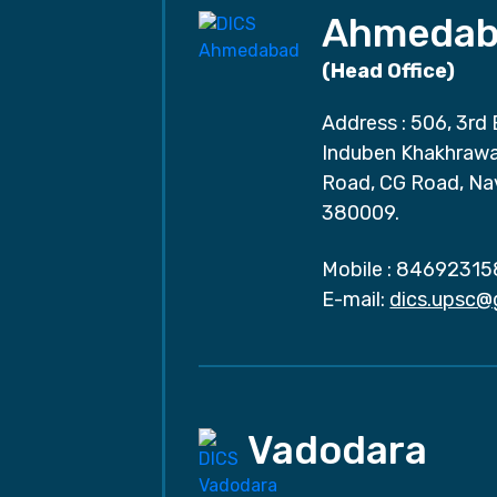
Ahmedab
(Head Office)
Address : 506, 3rd 
Induben Khakhrawal
Road, CG Road, Na
380009.
Mobile :
84692315
E-mail:
dics.upsc@
Vadodara