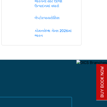
ભારતની સૌર ઊર્જા
ઉત્પાદનમાં વધારો
લેપ્ટોસ્પાયરોસિસ
કોમનવેલ્થ ગેમ્સ 2026માં
ભારત
BUY BOOK NOW