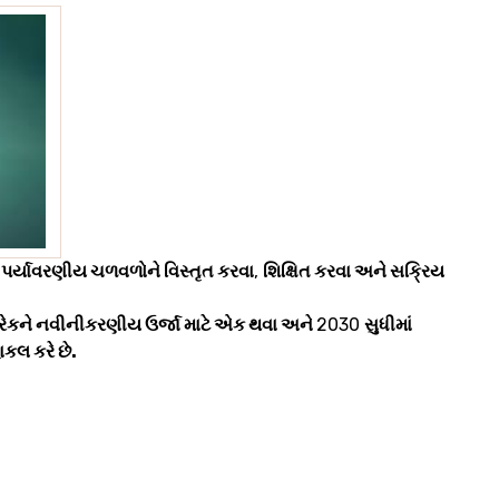
 પર્યાવરણીય ચળવળોને વિસ્તૃત કરવા
,
શિક્ષિત કરવા અને સક્રિય
દરેકને નવીનીકરણીય ઉર્જા માટે એક થવા અને
2030
સુધીમાં
ાકલ કરે છે.