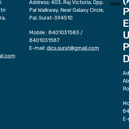
i
Address: 403, Raj Victoria, Opp.
P
tri
Pal Walkway, Near Galaxy Circle,
ra,
Pal, Surat-394510
E
Mobile :
8401031583
/
8401031587
P
E-mail:
dics.surat@gmail.com
il.com
D
Ad
Ab
Ro
Mo
84
E-