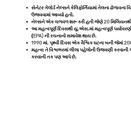
સેનેટર ગેલોર્ડ નેલ્સને કેલિફોર્નિયામાં તેલના ઢોળાવ
ઉજવવામાં આવ્યો હતો.
નેલ્સને એક ચળવળ શરૂ કરી હતી જેણે
20
મિલિયનથી વ
આ મહત્વપૂર્ણ દિવસથી યુ.એસ.માં મહત્વપૂર્ણ પર્યાવ
(
EPA)
ની રચનાનો સમાવેશ થાય છે.
1990
માં
,
પૃથ્વી દિવસ એક વૈશ્વિક ઘટના બની જેમાં
20
મહત્વ: તે વિશ્વભરમાં લીલા પહેલોની ઉજવણી કરવાની 
કરવાની તક પણ આપે છે.