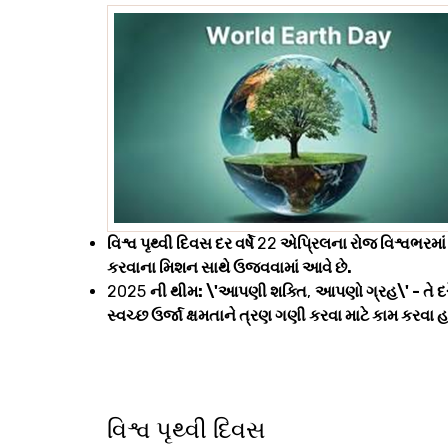
વિશ્વ પૃથ્વી દિવસ દર વર્ષે
22
એપ્રિલના રોજ વિશ્વભરમાં
કરવાના મિશન સાથે ઉજવવામાં આવે છે.
2025
ની થીમ: \'આપણી શક્તિ
,
આપણો ગ્રહ\' - તે 
સ્વચ્છ ઉર્જા ક્ષમતાને ત્રણ ગણી કરવા માટે કામ કરવા હ
વિશ્વ પૃથ્વી દિવસ