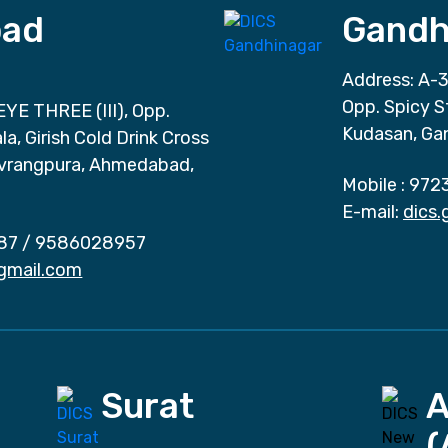
ad
Gandh
Address: A-3
Opp. Spicy S
EYE THREE (III), Opp.
Kudasan, Ga
a, Girish Cold Drink Cross
vrangpura, Ahmedabad,
Mobile :
972
E-mail:
dics
87
/
9586028957
gmail.com
Surat
(