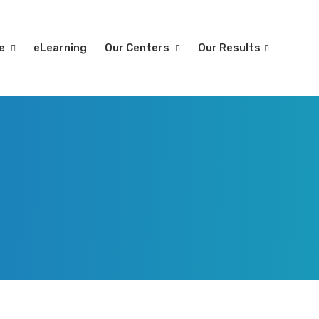
re
eLearning
Our Centers
Our Results