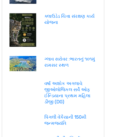
ક્લાઉડેડ ચિત્તા સંરક્ષણ કાર્ય
યોજના
ગ્લાવ સરોવર :ભારતનું ૧૦૧મું
રામસર સ્થળ
વર્ષા અશોક અગલાવે:
જીઓલોજિકલ સર્વે ઓફ
ઈન્ડિયાના પ્રથમ મહિલા
ડીજી (DG)
પિંગલી વેંકૈયાની 150મી
જન્મજયંતિ