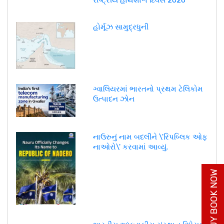
હોર્મૂઝ સામુદ્રધુની
ગ્વાલિયરમાં ભારતનો પ્રથમ ટેલિકોમ
ઉત્પાદન ઝોન
નાઉરુનું નામ બદલીને \'રિપબ્લિક ઓફ
નાઓરો\' કરવામાં આવ્યું.
BUY BOOK NOW