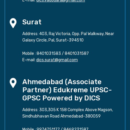
E-mail:
dics.vadodara@gmail.com
Surat
Address: 403, Raj Victoria, Opp. Pal Walkway, Near
Galaxy Circle, Pal, Surat-394510
Mobile :
8401031583
/
8401031587
E-mail:
dics.surat@gmail.com
Ahmedabad (Associate
Partner) Edukreme UPSC-
GPSC Powered by DICS
Address: 303,305 K 158 Complex Above Magson,
Sindhubhavan Road Ahmedabad-380059
Mobile :
9974751177
/
8469231587