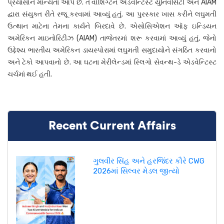
પ્રયાસોને માન્યતા આપે છે. તે વોશિંગ્ટન એડવેન્ટિસ્ટ યુનિવર્સિટી અને AIAM
દ્વારા સંયુક્ત રીતે રજૂ કરવામાં આવ્યું હતું. આ પુરસ્કાર ખાસ કરીને લઘુમતી
ઉત્થાન માટેના તેમના કાર્યને બિરદાવે છે. એસોસિએશન ઑફ ઇન્ડિયન
અમેરિકન માઇનોરિટીઝ (AIAM) તાજેતરમાં શરૂ કરવામાં આવ્યું હતું, જેનો
ઉદ્દેશ્ય ભારતીય અમેરિકન ડાયસ્પોરામાં લઘુમતી સમુદાયોને સંગઠિત કરવાનો
અને ટેકો આપવાનો છે. આ ઘટના મેરીલેન્ડમાં સ્લિગો સેવન્થ-ડે એડવેન્ટિસ્ટ
ચર્ચમાં થઈ હતી.
Recent Current Affairs
ગુલવીર સિંહ અને હરજિંદર કૌરે CWG
2026માં સિલ્વર મેડલ જીત્યો