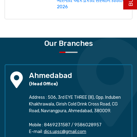
ભારતીય આંકડાકીય સંસ્થાન વિધેયક,
2026
Our Branches
Ahmedabad
(Head Office)
Address : 506, 3rd EYE THREE (III), Opp. Induben
Khakhrawala, Girish Cold Drink Cross Road, CG
Road, Navrangpura, Ahmedabad, 380009.
Mobile :
8469231587
/
9586028957
E-mail:
dics.upsc@gmail.com