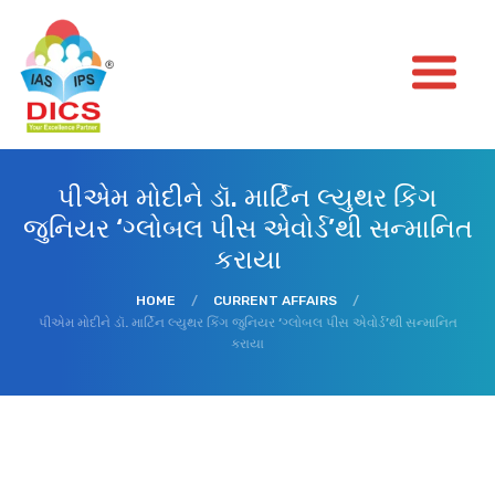
પીએમ મોદીને ડૉ. માર્ટિન લ્યુથર કિંગ
જુનિયર ‘ગ્લોબલ પીસ એવોર્ડ’થી સન્માનિત
કરાયા
HOME
/
CURRENT AFFAIRS
/
પીએમ મોદીને ડૉ. માર્ટિન લ્યુથર કિંગ જુનિયર ‘ગ્લોબલ પીસ એવોર્ડ’થી સન્માનિત
કરાયા