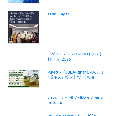
દાનવીર પહેલ
કરવેરા અને અન્ય કાયદા (સુધારા)
વિધેયક, 2026
ગોબરધન (GOBARdhan): રાષ્ટ્રીય
પરિપત્રક જૈવ-ઊર્જા યોજના
મધ્યમ-અંતરની બેલિસ્ટિક મિસાઇલ -
અગ્નિ-4
રાષ્ટ્રીય હાથશાળ દિવસ 2026