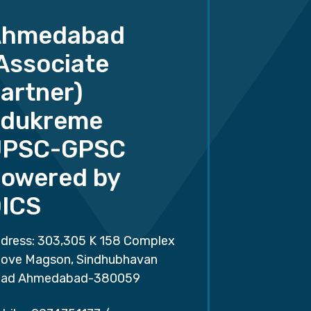
Ahmedabad
Associate
artner)
dukreme
UPSC-GPSC
owered by
ICS
dress: 303,305 K 158 Complex
ove Magson, Sindhubhavan
ad Ahmedabad-380059