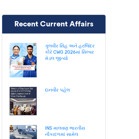
Recent Current Affairs
ગુલવીર સિંહ અને હરજિંદર
કૌરે CWG 2026માં સિલ્વર
મેડલ જીત્યો
દાનવીર પહેલ
INS માલવણ ભારતીય
નૌકાદળમાં સામેલ