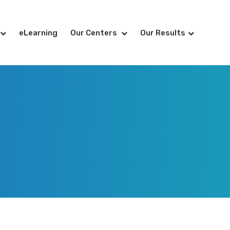
eLearning
Our Centers
Our Results