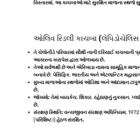
વિસ્તારમાં
,
આ કાચબાઓ માટે સુરક્ષિત માળાના સ્થળો સુ
ઓલિવ રિડલી કાચબા (લેપિડોચેલિ
તે ચેલોનીડે પરિવારમાં સૌથી નાની દરિયાઈ કાચબાની પ્
આકારના કારાપેસ દ્વારા ઓળખાય છે.
તેઓ સર્વભક્ષી છે અને એરિબાડા નામના સામૂહિક માળાના
બનાવે છે
,
પેસિફિક
,
ભારતીય અને એટલાન્ટિક મહાસાગ
મુખ્ય માળાઓના સ્થળોમાં ઓડિશા અને આંદામાન ટાપુ
છે.
જોખમો: તેમાં બાયકેચ
,
શિકાર
,
રહેઠાણનું નુકસાન
,
પ્લ
છે.
સંરક્ષણ સ્થિતિ: વન્યજીવન સંરક્ષણ અધિનિયમ
, 1972
(
પરિશિષ્ટ
I)
હેઠળ સંરક્ષિત.