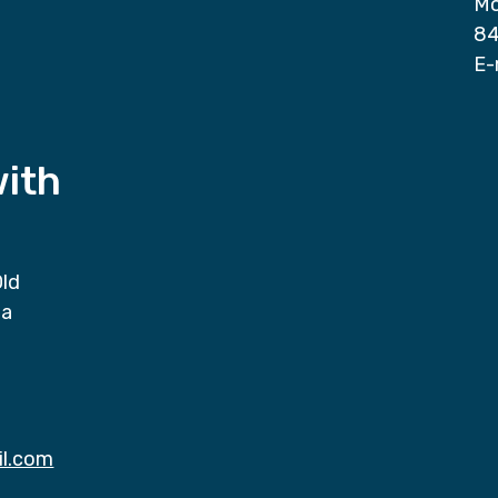
Mo
84
E-
with
Old
da
il.com