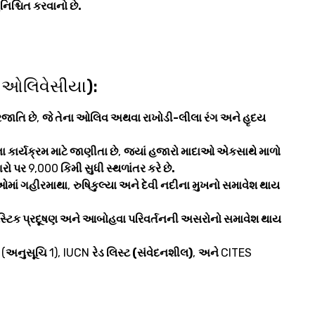
નિશ્ચિત કરવાનો છે.
સ ઓલિવેસીયા):
રજાતિ છે
,
જે તેના ઓલિવ અથવા રાખોડી-લીલા રંગ અને હૃદય
 કાર્યક્રમ માટે જાણીતા છે
,
જ્યાં હજારો માદાઓ એકસાથે માળો
રો પર
9,000
કિમી સુધી સ્થળાંતર કરે છે.
ઓમાં ગહીરમાથા
,
રુષિકુલ્યા અને દેવી નદીના મુખનો સમાવેશ થાય
ાસ્ટિક પ્રદૂષણ અને આબોહવા પરિવર્તનની અસરોનો સમાવેશ થાય
 (
અનુસૂચિ
1), IUCN
રેડ લિસ્ટ (સંવેદનશીલ)
,
અને
CITES