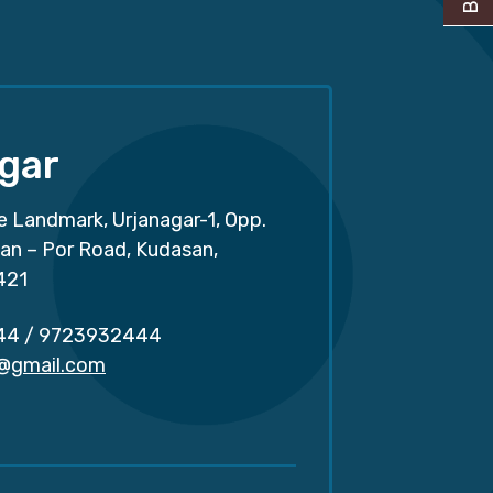
gar
e Landmark, Urjanagar-1, Opp.
san – Por Road, Kudasan,
421
44
/
9723932444
r@gmail.com