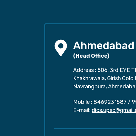
Ahmedabad
(Head Office)
Address : 506, 3rd EYE T
Khakhrawala, Girish Cold
Navrangpura, Ahmedaba
Mobile :
8469231587
/
9
E-mail:
dics.upsc@gmail