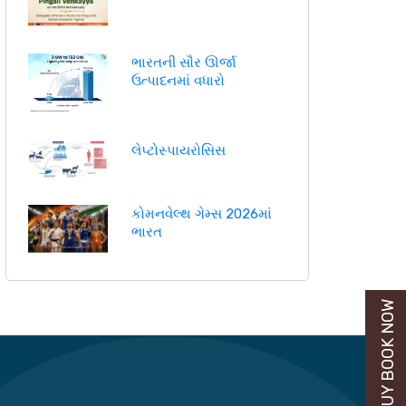
ભારતની સૌર ઊર્જા
ઉત્પાદનમાં વધારો
લેપ્ટોસ્પાયરોસિસ
કોમનવેલ્થ ગેમ્સ 2026માં
ભારત
BUY BOOK NOW