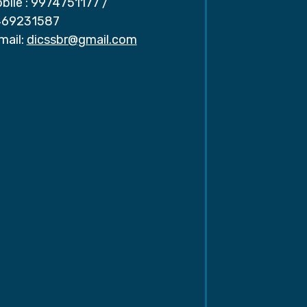
bile :
9974751177
/
69231587
mail:
dicssbr@gmail.com