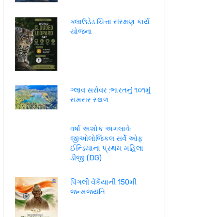
ક્લાઉડેડ ચિત્તા સંરક્ષણ કાર્ય
યોજના
ગ્લાવ સરોવર :ભારતનું ૧૦૧મું
રામસર સ્થળ
વર્ષા અશોક અગલાવે:
જીઓલોજિકલ સર્વે ઓફ
ઈન્ડિયાના પ્રથમ મહિલા
ડીજી (DG)
પિંગલી વેંકૈયાની 150મી
જન્મજયંતિ