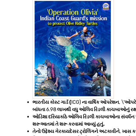
ભારતીય કોસ્ટ ગાર્ડ (
ICG)
ના વાર્ષિક ઓપરેશન
, \'
ઓપરે
બાંધતા
6.98
લાખથી વધુ ઓલિવ રિડલી કાચબાઓનું રક્ષણ
ઓડિશા દરિયાકાંઠે ઓલિવ રિડલી કાચબાઓના સંવર્ધન 
શરૂઆતમાં તે શરૂ કરવામાં આવ્યું હતું.
તેનો ઉદ્દેશ્ય ગેરકાયદેસર ટ્રોલિંગને અટકાવીને
,
ખાસ ક