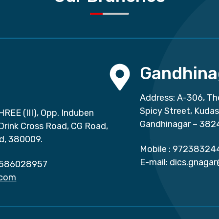
Gandhina
Address: A-306, Th
Spicy Street, Kuda
HREE (III), Opp. Induben
Gandhinagar – 382
 Drink Cross Road, CG Road,
d, 380009.
Mobile :
97238324
E-mail:
dics.gnaga
586028957
.com