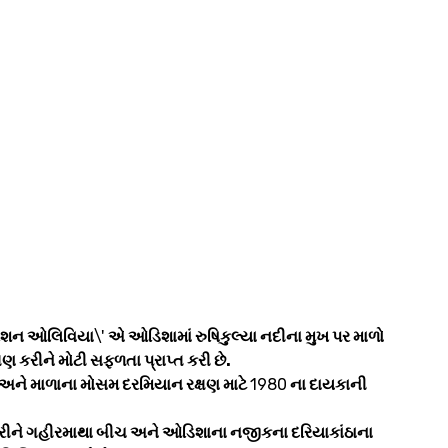
શન ઓલિવિયા
\'
એ ઓડિશામાં રુષિકુલ્યા નદીના મુખ પર માળો
 કરીને મોટી સફળતા પ્રાપ્ત કરી છે.
અને માળાના મોસમ દરમિયાન રક્ષણ માટે
1980
ના દાયકાની
રીને ગહીરમાથા બીચ અને ઓડિશાના નજીકના દરિયાકાંઠાના