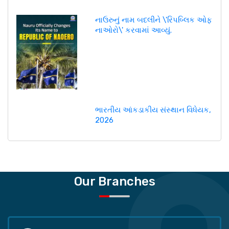
નાઉરુનું નામ બદલીને \'રિપબ્લિક ઓફ
નાઓરો\' કરવામાં આવ્યું.
ભારતીય આંકડાકીય સંસ્થાન વિધેયક,
2026
Our Branches