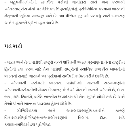
• બહુપક્ષીયમંચોમાં સમર્થન: પડોશી ભાગીદારો સાથે કામ કરવાથી
આંતરરાષ્ટ્રીય મંચો પર વૈશ્વિક દક્ષિણનાહિતોનું પ્રતિનિધિત્વ કરવામાં ભારતની
નેતૃત્વની ભૂમિકા મજબૂત બને છે. આ વૈશ્વિક મુદ્દાઓ પર વધુ સારી સમજણ
અને સહકારને પ્રોત્સાહન આપે છે.
પડકારો
• ભારત અને તેના પાડોશી રાષ્ટ્રો વચ્ચે શક્તિની અસમપ્રમાણતા: તેના રાષ્ટ્રીય
હિતોની રક્ષા કરવા માટે તેના પાડોશી રાષ્ટ્રોની સ્થાનિક રાજકીય બાબતોમાં
ભારતની સગાઈ ભારતને આ પ્રદેશમાં સર્વોપરી શક્તિ તરીકે દર્શાવે છે.
• ઓળખની કટોકટી: ભારતના પડોશીઓ ભારતની સરખામણીમાં
ઓળખનીકટોકટીથીપીડાય છે કારણ કે તેઓ પોતાની જાતને ઓળખે છે, દા.ત.
ભાષા, ધર્મ, રિવાજો, વગેરે, ભારતીય ઉપખંડમાંથી તેના મૂળને શોધી કાઢે છે અને
તેઓ પોતાને ભારતના પડછાયા હેઠળ શોધે છે.
• લોજિસ્ટિકલ અને અમલદારશાહીપડકારોને કારણે
વિકાસલક્ષીપ્રોજેક્ટ્સનાઅમલીકરણમાં વિલંબ. દા.ત. માટે
કલાદાનમલ્ટિમોડલ પ્રોજેક્ટ.