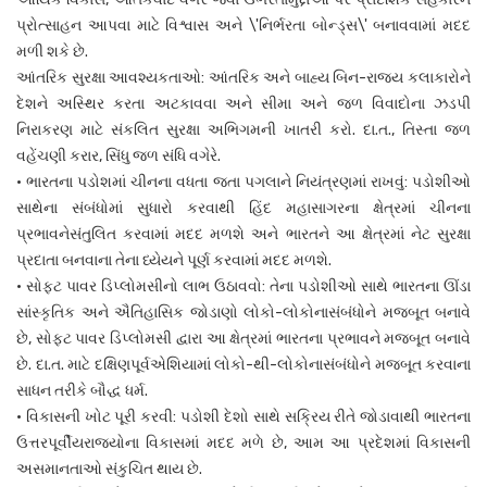
પ્રોત્સાહન આપવા માટે વિશ્વાસ અને \'નિર્ભરતા બોન્ડ્સ\' બનાવવામાં મદદ
મળી શકે છે.
આંતરિક સુરક્ષા આવશ્યકતાઓ: આંતરિક અને બાહ્ય બિન-રાજ્ય કલાકારોને
દેશને અસ્થિર કરતા અટકાવવા અને સીમા અને જળ વિવાદોના ઝડપી
નિરાકરણ માટે સંકલિત સુરક્ષા અભિગમની ખાતરી કરો. દા.ત., તિસ્તા જળ
વહેંચણી કરાર, સિંધુ જળ સંધિ વગેરે.
• ભારતના પડોશમાં ચીનના વધતા જતા પગલાને નિયંત્રણમાં રાખવું: પડોશીઓ
સાથેના સંબંધોમાં સુધારો કરવાથી હિંદ મહાસાગરના ક્ષેત્રમાં ચીનના
પ્રભાવનેસંતુલિત કરવામાં મદદ મળશે અને ભારતને આ ક્ષેત્રમાં નેટ સુરક્ષા
પ્રદાતા બનવાના તેના ધ્યેયને પૂર્ણ કરવામાં મદદ મળશે.
• સોફ્ટ પાવર ડિપ્લોમસીનો લાભ ઉઠાવવો: તેના પડોશીઓ સાથે ભારતના ઊંડા
સાંસ્કૃતિક અને ઐતિહાસિક જોડાણો લોકો-લોકોનાસંબંધોને મજબૂત બનાવે
છે, સોફ્ટ પાવર ડિપ્લોમસી દ્વારા આ ક્ષેત્રમાં ભારતના પ્રભાવને મજબૂત બનાવે
છે. દા.ત. માટે દક્ષિણપૂર્વએશિયામાં લોકો-થી-લોકોનાસંબંધોને મજબૂત કરવાના
સાધન તરીકે બૌદ્ધ ધર્મ.
• વિકાસની ખોટ પૂરી કરવી: પડોશી દેશો સાથે સક્રિય રીતે જોડાવાથી ભારતના
ઉત્તરપૂર્વીયરાજ્યોના વિકાસમાં મદદ મળે છે, આમ આ પ્રદેશમાં વિકાસની
અસમાનતાઓ સંકુચિત થાય છે.