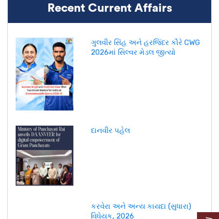
Recent Current Affairs
ગુલવીર સિંહ અને હરજિંદર કૌરે CWG
2026માં સિલ્વર મેડલ જીત્યો
દાનવીર પહેલ
કરવેરા અને અન્ય કાયદા (સુધારા)
વિધેયક, 2026