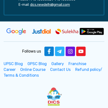
E-mail:
dics.newdelhi@gmail.com
Follows us
UPSC Blog
GPSC Blog
Gallery
Franchise
Career
Online Course
Contact Us
Refund policy/
Terms & Conditions