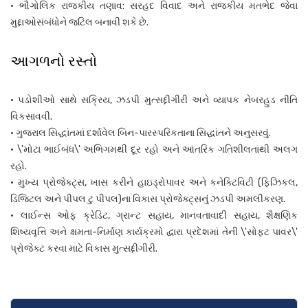
• ભૌગોલિક રાજકીય તણાવ: સરહદ વિવાદ અને રાજકીય મતભેદ જેવા
મુદ્દાઓસંબંધોને જટિલ બનાવી શકે છે.
આગળનો રસ્તો
• પડોશીઓ સાથે સક્રિય, ઝડપી મુત્સદ્દીગીરી અને વ્યાપક નેબરહુડ નીતિ
વિકસાવવી.
• ગુજરાલ સિદ્ધાંતમાં દર્શાવેલ બિન-પારસ્પરિકતાના સિદ્ધાંતને અનુસરવું.
• \'મોટા ભાઈબંધ\' અભિગમથી દૂર રહો અને આંતરિક ગતિશીલતાથી અલગ
રહો.
• મુખ્ય પ્રોજેક્ટ્સ, ખાસ કરીને હાઇડ્રોપાવર અને કનેક્ટિવિટી (ફિઝિકલ,
ડિજિટલ અને પીપલ ટુ પીપલ)ના વિકાસ પ્રોજેક્ટ્સનું ઝડપી અમલીકરણ.
• લાઈન્સ ઓફ ક્રેડિટ, ગ્રાન્ટ સહાય, માનવતાવાદી સહાય, શૈક્ષણિક
શિષ્યવૃત્તિ અને ક્ષમતા-નિર્માણ કાર્યક્રમો દ્વારા પ્રદેશમાં તેની \'સોફ્ટ પાવર\'
પ્રોજેક્ટ કરવા માટે વિકાસ મુત્સદ્દીગીરી.