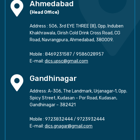
Ahmedabad
(Head Office)
Address : 506, 3rd EYE THREE (III), Opp. Induben
Khakhrawala, Girish Cold Drink Cross Road, CG
Road, Navrangpura, Ahmedabad, 380009.
Mobile :
8469231587
/
9586028957
E-mail:
dics.upsc@gmail.com
Gandhinagar
Address: A-306, The Landmark, Urjanagar-1, Opp.
Spicy Street, Kudasan – Por Road, Kudasan,
Gandhinagar – 382421
Mobile :
9723832444
/
9723932444
E-mail:
dics.gnagar@gmail.com