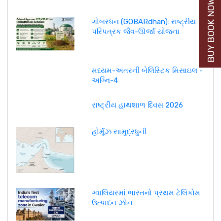
BUY BOOK NOW
ગોબરધન (GOBARdhan): રાષ્ટ્રીય
પરિપત્રક જૈવ-ઊર્જા યોજના
મધ્યમ-અંતરની બેલિસ્ટિક મિસાઇલ -
અગ્નિ-4
રાષ્ટ્રીય હાથશાળ દિવસ 2026
હોર્મૂઝ સામુદ્રધુની
ગ્વાલિયરમાં ભારતનો પ્રથમ ટેલિકોમ
ઉત્પાદન ઝોન