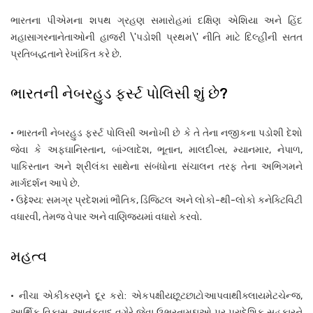
ભારતના પીએમના શપથ ગ્રહણ સમારોહમાં દક્ષિણ એશિયા અને હિંદ
મહાસાગરનાનેતાઓની હાજરી \'પડોશી પ્રથમ\' નીતિ માટે દિલ્હીની સતત
પ્રતિબદ્ધતાને રેખાંકિત કરે છે.
ભારતની નેબરહુડ ફર્સ્ટ પોલિસી શું છે?
• ભારતની નેબરહુડ ફર્સ્ટ પોલિસી અનોખી છે કે તે તેના નજીકના પડોશી દેશો
જેવા કે અફઘાનિસ્તાન, બાંગ્લાદેશ, ભૂતાન, માલદીવ્સ, મ્યાનમાર, નેપાળ,
પાકિસ્તાન અને શ્રીલંકા સાથેના સંબંધોના સંચાલન તરફ તેના અભિગમને
માર્ગદર્શન આપે છે.
• ઉદ્દેશ્ય: સમગ્ર પ્રદેશમાં ભૌતિક, ડિજિટલ અને લોકો-થી-લોકો કનેક્ટિવિટી
વધારવી, તેમજ વેપાર અને વાણિજ્યમાં વધારો કરવો.
મહત્વ
• નીચા એકીકરણને દૂર કરો: એકપક્ષીયછૂટછાટોઆપવાથીક્લાયમેટચેન્જ,
આર્થિક વિકાસ, આતંકવાદ વગેરે જેવા ઉભરતામુદ્દાઓ પર પ્રાદેશિક સહકારને