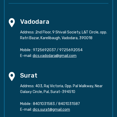
Vadodara
Address: 2nd Floor, 9 Shivali Society, L&T Circle, opp.
Ratri Bazar, Karelibaugh, Vadodara, 390018
Mobile :
9725692037
/
9725692054
E-mail:
dics.vadodara@gmail.com
Surat
Address: 403, Raj Victoria, Opp. Pal Walkway, Near
Galaxy Circle, Pal, Surat-394510
Mobile :
8401031583
/
8401031587
E-mail:
dics.surat@gmail.com