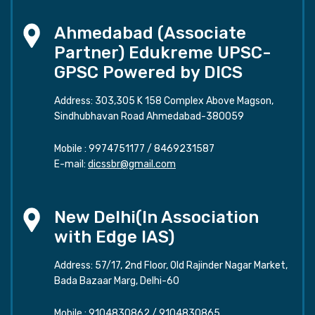
Ahmedabad (Associate
Partner) Edukreme UPSC-
GPSC Powered by DICS
Address: 303,305 K 158 Complex Above Magson,
Sindhubhavan Road Ahmedabad-380059
Mobile :
9974751177
/
8469231587
E-mail:
dicssbr@gmail.com
New Delhi(In Association
with Edge IAS)
Address: 57/17, 2nd Floor, Old Rajinder Nagar Market,
Bada Bazaar Marg, Delhi-60
Mobile :
9104830862
/
9104830865