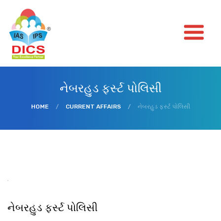
નેબરહુડ ફર્સ્ટ પોલિસી
HOME
/
CURRENT AFFAIRS
/
નેબરહુડ ફર્સ્ટ પોલિસી
નેબરહુડ ફર્સ્ટ પોલિસી