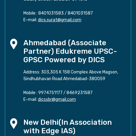
Mobile :
8401031583
/
8401031587
E-mail:
dics.surat@gmail.com
Ahmedabad (Associate
Partner) Edukreme UPSC-
GPSC Powered by DICS
Address: 303,305 K 158 Complex Above Magson,
Sindhubhavan Road Ahmedabad-380059
Mobile :
9974751177
/
8469231587
E-mail:
dicssbr@gmail.com
New Delhi(In Association
with Edge IAS)