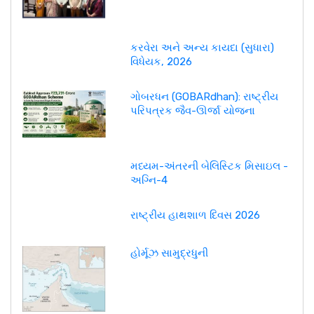
કરવેરા અને અન્ય કાયદા (સુધારા)
વિધેયક, 2026
ગોબરધન (GOBARdhan): રાષ્ટ્રીય
પરિપત્રક જૈવ-ઊર્જા યોજના
મધ્યમ-અંતરની બેલિસ્ટિક મિસાઇલ -
અગ્નિ-4
રાષ્ટ્રીય હાથશાળ દિવસ 2026
હોર્મૂઝ સામુદ્રધુની