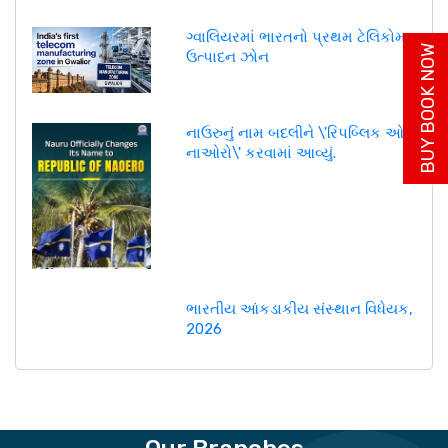
ગ્વાલિયરમાં ભારતનો પ્રથમ ટેલિકોમ
BUY BOOK NOW
ઉત્પાદન ઝોન
નાઉરુનું નામ બદલીને \'રિપબ્લિક ઓફ
નાઓરો\' કરવામાં આવ્યું.
ભારતીય આંકડાકીય સંસ્થાન વિધેયક,
2026