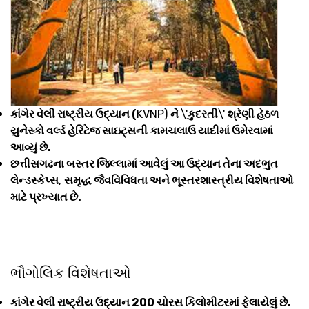
કાંગેર વેલી રાષ્ટ્રીય ઉદ્યાન (
KVNP)
ને
\'
કુદરતી
\'
શ્રેણી હેઠળ
યુનેસ્કો વર્લ્ડ હેરિટેજ સાઇટ્સની કામચલાઉ યાદીમાં ઉમેરવામાં
આવ્યું છે.
છત્તીસગઢના બસ્તર જિલ્લામાં આવેલું આ ઉદ્યાન તેના અદભુત
લેન્ડસ્કેપ્સ
,
સમૃદ્ધ જૈવવિવિધતા અને ભૂસ્તરશાસ્ત્રીય વિશેષતાઓ
માટે પ્રખ્યાત છે.
ભૌગોલિક વિશેષતાઓ
કાંગેર વેલી રાષ્ટ્રીય ઉદ્યાન 200 ચોરસ કિલોમીટરમાં ફેલાયેલું છે.