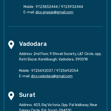
Mobile :
9723832444
/
9723932444
E-mail:
dics.gnagar@gmail.com
Vadodara
Address: 2nd Floor, 9 Shivali Society, L&T Circle, opp.
Ratri Bazar, Karelibaugh, Vadodara, 390018
Mobile :
9725692037
/
9725692054
E-mail:
dics.vadodara@gmail.com
Surat
Address: 403, Raj Victoria, Opp. Pal Walkway, Near
Galaxy Circle, Pal, Surat-394510