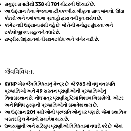
સમુદ્ર સપાટીથી 338 થી 781 મીટરની ઊંચાઈ છે.
આ ઉદ્યાન તેના ભેજવાળા દ્વીપકલ્પીય ખીણના સાલ જંગલો
,
ઊંડા
કોતરો અને વળાંકવાળા પ્રવાહો દ્વારા વર્ગીકૃત થયેલ છે.
કાંગેર નદી ઉદ્યાનમાંથી વહે છે
,
જે તેની મનોહર સુંદરતા અને
ઇકોલોજીકલ મહત્વને વધારે છે.
રાષ્ટ્રીય ઉદ્યાનમાં તીરથગઢ ધોધ અને કાંગેર નદી છે.
જૈવવિવિધતા
KVNPએક જૈવવિવિધતાનું કેન્દ્ર છે
,
જે 963 થી વધુ વનસ્પતિ
પ્રજાતિઓ અને 49 સસ્તન પ્રાણીઓની પ્રજાતિઓનું
નિવાસસ્થાન છે. નોંધપાત્ર પ્રાણીસૃષ્ટિમાં વિશાળ ખિસકોલી
,
ઓટર
અને વિવિધ હરણની પ્રજાતિઓનો સમાવેશ થાય છે.
આ ઉદ્યાન 201 પક્ષીઓની પ્રજાતિઓનું ઘર પણ છે
,
જેમાં સ્થાનિક
બસ્તર હિલ મૈનાનો સમાવેશ થાય છે.
ઉભયજીવી અને સરિસૃપ પ્રાણીઓ વિવિધતામાં વધારો કરે છે
,
જેમાં