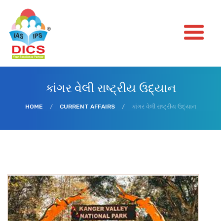
કાંગર વેલી રાષ્ટ્રીય ઉદ્યાન
HOME
/
CURRENT AFFAIRS
/
કાંગર વેલી રાષ્ટ્રીય ઉદ્યાન