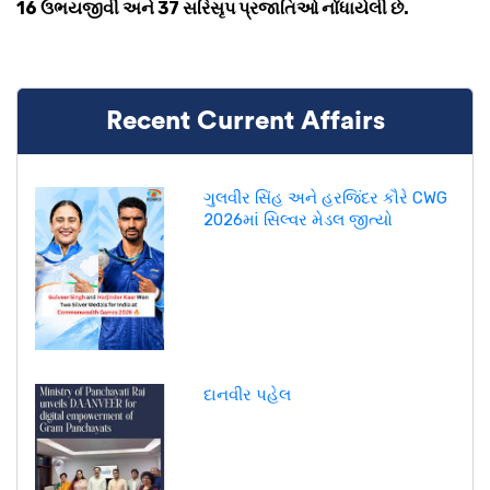
16 ઉભયજીવી અને 37 સરિસૃપ પ્રજાતિઓ નોંધાયેલી છે.
Recent Current Affairs
ગુલવીર સિંહ અને હરજિંદર કૌરે CWG
2026માં સિલ્વર મેડલ જીત્યો
દાનવીર પહેલ