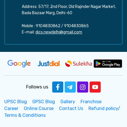
Address: 57/17, 2nd Floor, Old Rajinder Nagar Market,
Bada Bazaar Marg, Delhi-60
Mobile :
9104830862
/
9104830865
E-mail:
dics.newdelhi@gmail.com
Follows us
UPSC Blog
GPSC Blog
Gallery
Franchise
Career
Online Course
Contact Us
Refund policy/
Terms & Conditions