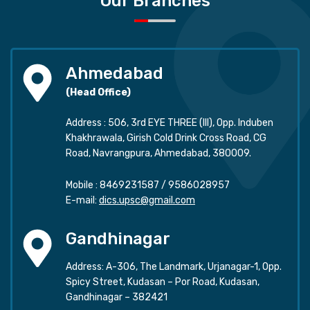
Our Branches
Ahmedabad
(Head Office)
Address : 506, 3rd EYE THREE (III), Opp. Induben
Khakhrawala, Girish Cold Drink Cross Road, CG
Road, Navrangpura, Ahmedabad, 380009.
Mobile :
8469231587
/
9586028957
E-mail:
dics.upsc@gmail.com
Gandhinagar
Address: A-306, The Landmark, Urjanagar-1, Opp.
Spicy Street, Kudasan – Por Road, Kudasan,
Gandhinagar – 382421