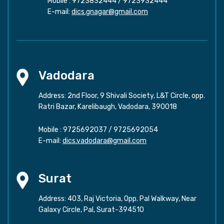
Mobile :
9723832444
/
9723932444
E-mail:
dics.gnagar@gmail.com
Vadodara
Address: 2nd Floor, 9 Shivali Society, L&T Circle, opp.
Ratri Bazar, Karelibaugh, Vadodara, 390018
Mobile :
9725692037
/
9725692054
E-mail:
dics.vadodara@gmail.com
Surat
Address: 403, Raj Victoria, Opp. Pal Walkway, Near
Galaxy Circle, Pal, Surat-394510