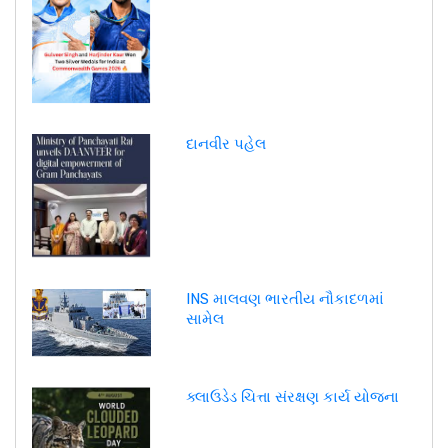
દાનવીર પહેલ
INS માલવણ ભારતીય નૌકાદળમાં
સામેલ
ક્લાઉડેડ ચિત્તા સંરક્ષણ કાર્ય યોજના