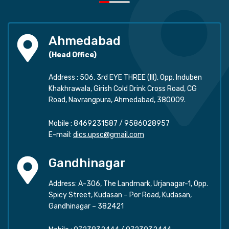
Ahmedabad
(Head Office)
Address : 506, 3rd EYE THREE (III), Opp. Induben
Khakhrawala, Girish Cold Drink Cross Road, CG
Road, Navrangpura, Ahmedabad, 380009.
Mobile :
8469231587
/
9586028957
E-mail:
dics.upsc@gmail.com
Gandhinagar
Address: A-306, The Landmark, Urjanagar-1, Opp.
Spicy Street, Kudasan – Por Road, Kudasan,
Gandhinagar – 382421