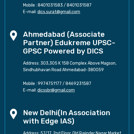
Mobile :
8401031583
/
8401031587
E-mail:
dics.surat@gmail.com
Ahmedabad (Associate
Partner) Edukreme UPSC-
GPSC Powered by DICS
Address: 303,305 K 158 Complex Above Magson,
Sindhubhavan Road Ahmedabad-380059
Mobile :
9974751177
/
8469231587
E-mail:
dicssbr@gmail.com
New Delhi(In Association
with Edge IAS)
Address: 57/17, 2nd Floor, Old Rajinder Nagar Market,