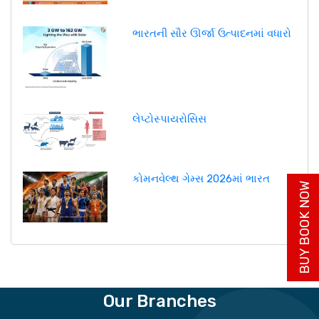
ભારતની સૌર ઊર્જા ઉત્પાદનમાં વધારો
લેપ્ટોસ્પાયરોસિસ
કોમનવેલ્થ ગેમ્સ 2026માં ભારત
BUY BOOK NOW
Our Branches