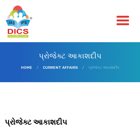
પ્રોજેક્ટ આકાશદીપ
HOME
/
CURRENT AFFAIRS
/
પ્રોજેક્ટ આકાશદીપ
પ્રોજેક્ટ આકાશદીપ