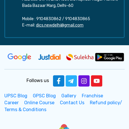
Bada Bazaar Marg, Delhi-60
Mobile :
9104830862
/
9104830865
E-mail:
dics.newdelhi@gmail.com
Follows us
UPSC Blog
GPSC Blog
Gallery
Franchise
Career
Online Course
Contact Us
Refund policy/
Terms & Conditions