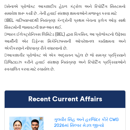
સેનાએ પ્રોજેક્ટ આકાશદીપ હેઠળ કંટ્રોલ અને રિપોર્ટિંગ સિસ્ટમનો
સમાવેશ શરૂ કર્યો છે . તેની હવાઈ સંરક્ષણ ક્ષમતાઓને મજબૂત કરવા માટે
BEL ગાઝિયાબાદથી નિયંત્રણ કેન્દ્રોની પ્રથમ બેચના ફ્લેગ ઓફ સાથે
સિસ્ટમોની જમાવટની શરૂઆત થઈ.
ભારત ઈલેક્ટ્રોનિક્સ લિમિટેડ (BEL) દ્વારા વિકસિત, આ પ્રોજેક્ટનો ઉદ્દેશ્ય
આર્મીની એર ડિફેન્સ મિકેનિઝમ્સની ઓપરેશનલ કાર્યક્ષમતા અને
એકીકરણને નોંધપાત્ર રીતે વધારવાનો છે.
આકાશતીર પ્રોજેક્ટ એ એક અદ્યતન પહેલ છે જે સમગ્ર પ્રક્રિયાને
ડિજિટાઇઝ કરીને હવાઈ સંરક્ષણ નિયંત્રણ અને રિપોર્ટિંગ પ્રક્રિયાઓને
સ્વચાલિત કરવા માટે રચાયેલ છે.
Recent Current Affairs
ગુલવીર સિંહ અને હરજિંદર કૌરે CWG
2026માં સિલ્વર મેડલ જીત્યો