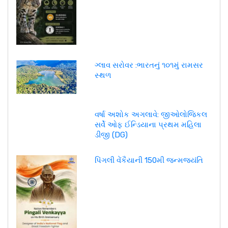
ગ્લાવ સરોવર :ભારતનું ૧૦૧મું રામસર
સ્થળ
વર્ષા અશોક અગલાવે: જીઓલોજિકલ
સર્વે ઓફ ઈન્ડિયાના પ્રથમ મહિલા
ડીજી (DG)
પિંગલી વેંકૈયાની 150મી જન્મજયંતિ