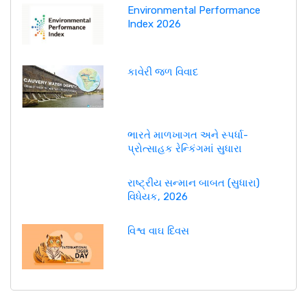
Environmental Performance
Index 2026
કાવેરી જળ વિવાદ
ભારતે માળખાગત અને સ્પર્ધા-
પ્રોત્સાહક રેન્કિંગમાં સુધારા
રાષ્ટ્રીય સન્માન બાબત (સુધારા)
વિધેયક, 2026
વિશ્વ વાઘ દિવસ