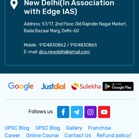
New Delhi(In Association
with Edge IAS)
Address: 57/17, 2nd Floor, Old Rajinder Nagar Market,
Bada Bazaar Marg, Delhi-60
Mobile :
9104830862
/
9104830865
E-mail:
dics.newdelhi@gmail.com
Follows us
UPSC Blog
GPSC Blog
Gallery
Franchise
Career
Online Course
Contact Us
Refund policy/