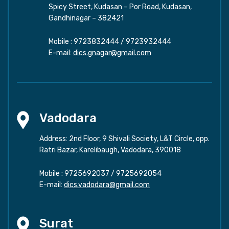
Spicy Street, Kudasan – Por Road, Kudasan,
Gandhinagar – 382421
Mobile :
9723832444
/
9723932444
E-mail:
dics.gnagar@gmail.com
Vadodara
Address: 2nd Floor, 9 Shivali Society, L&T Circle, opp.
Ratri Bazar, Karelibaugh, Vadodara, 390018
Mobile :
9725692037
/
9725692054
E-mail:
dics.vadodara@gmail.com
Surat