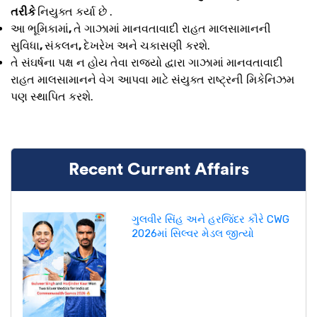
તરીકે
નિયુક્ત કર્યા છે .
આ ભૂમિકામાં
,
તે ગાઝામાં માનવતાવાદી રાહત માલસામાનની
સુવિધા
,
સંકલન
,
દેખરેખ અને ચકાસણી કરશે.
તે સંઘર્ષના પક્ષ ન હોય તેવા રાજ્યો દ્વારા ગાઝામાં માનવતાવાદી
રાહત માલસામાનને વેગ આપવા માટે સંયુક્ત રાષ્ટ્રની મિકેનિઝમ
પણ સ્થાપિત કરશે.
Recent Current Affairs
ગુલવીર સિંહ અને હરજિંદર કૌરે CWG
2026માં સિલ્વર મેડલ જીત્યો