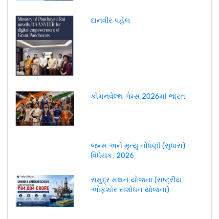
દાનવીર પહેલ
કોમનવેલ્થ ગેમ્સ 2026માં ભારત
જન્મ અને મૃત્યુ નોંધણી (સુધારા)
વિધેયક, 2026
સમુદ્ર મંથન યોજના (રાષ્ટ્રીય
ઓફશોર સંશોધન યોજના)