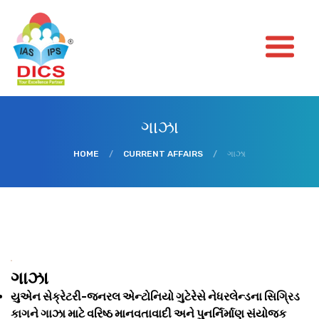
ગાઝા
HOME
/
CURRENT AFFAIRS
/
ગાઝા
ગાઝા
યુએન સેક્રેટરી-જનરલ એન્ટોનિયો ગુટેરેસે નેધરલેન્ડના સિગ્રિડ
કાગને ગાઝા માટે વરિષ્ઠ માનવતાવાદી અને પુનર્નિર્માણ સંયોજક