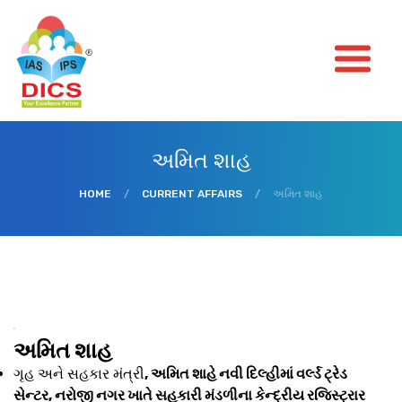
અમિત શાહ
HOME
/
CURRENT AFFAIRS
/
અમિત શાહ
અમિત શાહ
ગૃહ અને સહકાર મંત્રી
, અમિત શાહે નવી દિલ્હીમાં વર્લ્ડ ટ્રેડ
સેન્ટર, નરોજી નગર ખાતે સહકારી મંડળીના કેન્દ્રીય રજિસ્ટ્રાર