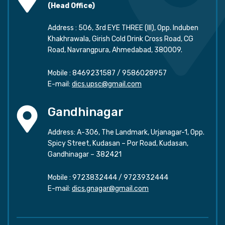
(Head Office)
Address : 506, 3rd EYE THREE (III), Opp. Induben
Khakhrawala, Girish Cold Drink Cross Road, CG
Road, Navrangpura, Ahmedabad, 380009.
Mobile :
8469231587
/
9586028957
E-mail:
dics.upsc@gmail.com
Gandhinagar
Address: A-306, The Landmark, Urjanagar-1, Opp.
Spicy Street, Kudasan – Por Road, Kudasan,
Gandhinagar – 382421
Mobile :
9723832444
/
9723932444
E-mail:
dics.gnagar@gmail.com