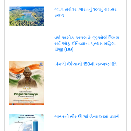
ગ્લાવ સરોવર :ભારતનું ૧૦૧મું રામસર
સ્થળ
વર્ષા અશોક અગલાવે: જીઓલોજિકલ
સર્વે ઓફ ઈન્ડિયાના પ્રથમ મહિલા
ડીજી (DG)
પિંગલી વેંકૈયાની 150મી જન્મજયંતિ
ભારતની સૌર ઊર્જા ઉત્પાદનમાં વધારો