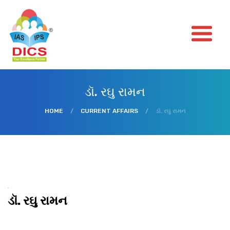
ડૉ. રઘુ રામન
HOME
/
CURRENT AFFAIRS
/
ડૉ. રઘુ રામન
ડૉ. રઘુ રામન