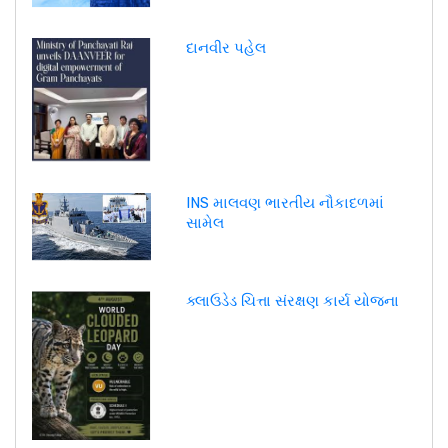
દાનવીર પહેલ
INS માલવણ ભારતીય નૌકાદળમાં
સામેલ
ક્લાઉડેડ ચિત્તા સંરક્ષણ કાર્ય યોજના