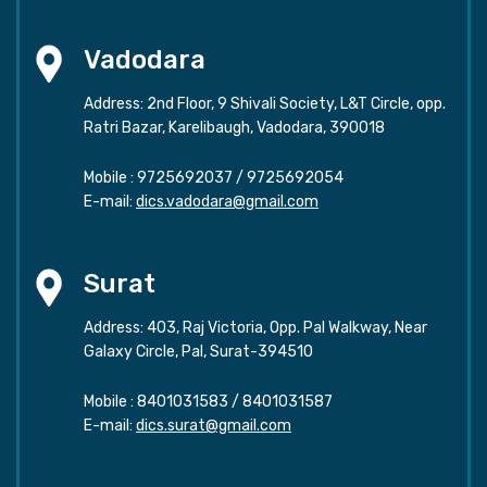
Vadodara
Address: 2nd Floor, 9 Shivali Society, L&T Circle, opp.
Ratri Bazar, Karelibaugh, Vadodara, 390018
Mobile :
9725692037
/
9725692054
E-mail:
dics.vadodara@gmail.com
Surat
Address: 403, Raj Victoria, Opp. Pal Walkway, Near
Galaxy Circle, Pal, Surat-394510
Mobile :
8401031583
/
8401031587
E-mail:
dics.surat@gmail.com