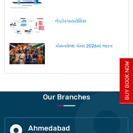
લેપ્ટોસ્પાયરોસિસ
કોમનવેલ્થ ગેમ્સ 2026માં ભારત
BUY BOOK NOW
Our Branches
Ahmedabad