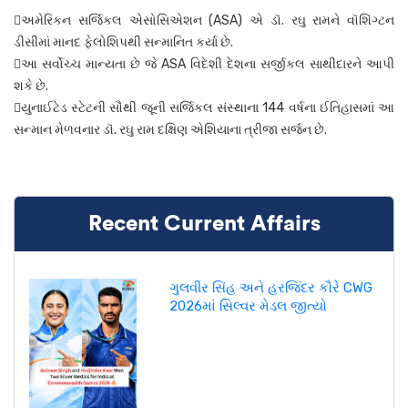
અમેરિકન સર્જિકલ એસોસિએશન (ASA) એ ડૉ. રઘુ રામને વૉશિંગ્ટન
ડીસીમાં માનદ ફેલોશિપથી સન્માનિત કર્યા છે.
આ સર્વોચ્ચ માન્યતા છે જે ASA વિદેશી દેશના સર્જીકલ સાથીદારને આપી
શકે છે.
યુનાઈટેડ સ્ટેટની સૌથી જૂની સર્જિકલ સંસ્થાના 144 વર્ષના ઈતિહાસમાં આ
સન્માન મેળવનાર ડૉ. રઘુ રામ દક્ષિણ એશિયાના ત્રીજા સર્જન છે.
Recent Current Affairs
ગુલવીર સિંહ અને હરજિંદર કૌરે CWG
2026માં સિલ્વર મેડલ જીત્યો