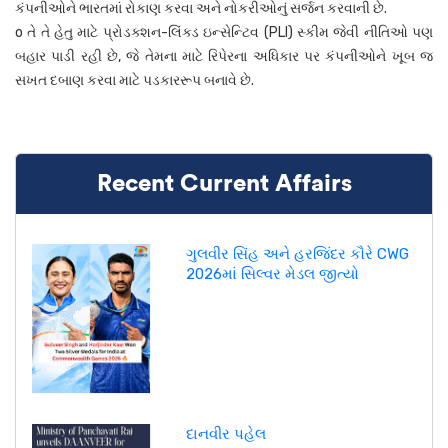
કંપનીઓને ભારતમાં રોકાણ કરવા અને નોકરીઓનું સર્જન કરવાની છે.
o તે તે હેતુ માટે પ્રોડક્શન-લિંક્ડ ઇન્સેન્ટિવ (PLI) સ્કીમ જેવી નીતિઓ પણ
બહાર પાડી રહી છે, જે તેમના માટે રિપેરના અધિકાર પર કંપનીઓને ખૂબ જ
સખત દબાણ કરવા માટે પડકારરૂપ બનાવે છે.
Recent Current Affairs
ગુલવીર સિંહ અને હરજિંદર કૌરે CWG
2026માં સિલ્વર મેડલ જીત્યો
દાનવીર પહેલ