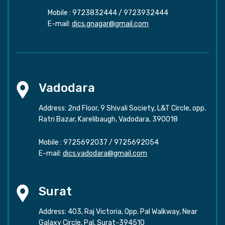
Mobile :
9723832444
/
9723932444
E-mail:
dics.gnagar@gmail.com
Vadodara
Address: 2nd Floor, 9 Shivali Society, L&T Circle, opp.
Ratri Bazar, Karelibaugh, Vadodara, 390018
Mobile :
9725692037
/
9725692054
E-mail:
dics.vadodara@gmail.com
Surat
Address: 403, Raj Victoria, Opp. Pal Walkway, Near
Galaxy Circle, Pal, Surat-394510