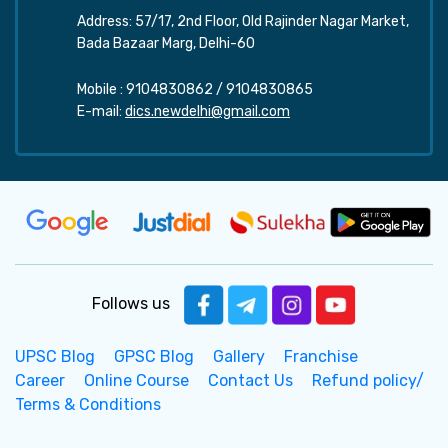
Address: 57/17, 2nd Floor, Old Rajinder Nagar Market,
Bada Bazaar Marg, Delhi-60
Mobile :
9104830862
/
9104830865
E-mail:
dics.newdelhi@gmail.com
Follows us
UPSC Blog
GPSC Blog
Gallery
Franchise
Career
Online Course
Contact Us
Refund policy/
Terms & Conditions