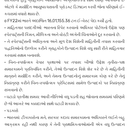
સરકારનો હેતુ ગ્રાહકોને આયોજિત અપ્રચલિતતા સામે રક્ષણ આપવાનો છે
એટલે કે મર્યાદિત આયુષ્ય ધરાવતી પ્રોડક્ટ ડિઝાઇન કરવી જેના પરિણામે ઈ-
કચરામાં વધારો થાય છે.
o FY22માં ભારતે અંદાજિત 16,01,155.36 ટન ઈ-વેસ્ટ પેદા કર્યો હતો.
• માહિતગાર પસંદગીઓ: ભારતના રિપેર કરવાનો અધિકાર પોર્ટલનો ઉદ્દેશ પણ
સ્પેરપાર્ટ્સની કિંમત, મૌલિકતા અને વોરંટી અંગેની ચિંતાઓને દૂર કરવાનો છે.
• તે સ્પેરપાર્ટ્સની અધિકૃતતા અને મૂળ દેશ વિશેની માહિતીની તપાસ કરવાની
પદ્ધતિઓનો ઉલ્લેખ કરીને ગ્રાહકોને ઉત્પાદન વિશે વધુ સારી રીતે માહિતગાર
કરવામાં સક્ષમ બનાવશે.
• બિન-સ્પર્ધાત્મક વેપાર પ્રથાઓ પર તપાસ: બીજો ઉદ્દેશ તૃતીય-પક્ષ
સમારકામને પ્રતિબંધિત કરીને, તેઓ ઉત્પાદન વિશે શેર કરે છે તે માહિતીની
માત્રાને મર્યાદિત કરીને, અને તેમના ઉત્પાદનોનું સમારકામ કોણ કરે છે તેનું
નિયંત્રણ કરીને બિન-સ્પર્ધાત્મક પ્રેક્ટિસમાં સામેલ ઉત્પાદકો પર નિયંત્રણ
રાખવાનો છે.
• ઘટાડો પ્રતીક્ષા સમય: આવી નીતિઓ વધુ પડતી રાહ જોવાના સમયમાં પરિણમે
છે જે આખરે આ કાયદાઓ સાથે ઘટાડી શકાય છે.
• પડકારો
• ભારતમાં: ટીકાકારોના મતે, સરકાર કદાચ સમારકામના અધિકારને લઈને બહુ
આક્રમક રહી નથી કારણ કે તેની પ્રાથમિકતાઓમાંની એક વધુ ઉત્પાદન