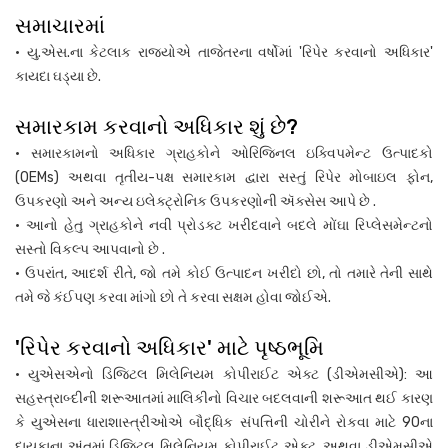
સમાચારમાં
• યુ.એસ.ના કેટલાક રાજ્યોએ તાજેતરના વર્ષોમાં 'રિપેર કરવાનો અધિકાર'
કાયદા ઘડ્યા છે.
સમારકામ કરવાનો અધિકાર શું છે?
• સમારકામનો અધિકાર ગ્રાહકોને ઓરિજિનલ ઇક્વિપમેન્ટ ઉત્પાદકો
(OEMs) અથવા તૃતીય-પક્ષ સમારકામ દ્વારા સસ્તું રિપેર મોબાઇલ ફોન,
ઉપકરણો અને અન્ય ઇલેક્ટ્રોનિક ઉપકરણોની ઍક્સેસ આપે છે .
• આનો હેતુ ગ્રાહકોને નવી પ્રોડક્ટ ખરીદવાને બદલે મોંઘા રિપ્લેસમેન્ટનો
સસ્તો વિકલ્પ આપવાનો છે .
• ઉપરાંત, આદર્શ રીતે, જો તમે કોઈ ઉત્પાદન ખરીદો છો, તો તમારે તેની સાથે
તમે જે કંઈપણ કરવા માંગો છો તે કરવા સક્ષમ હોવા જોઈએ.
'રિપેર કરવાનો અધિકાર' માટે પૃષ્ઠભૂમિ
• યુએસએનો ડિજિટલ મિલેનિયમ કોપીરાઈટ એક્ટ (ડીએમસીએ): આ
સહસ્ત્રાબ્દીની શરૂઆતમાં માલિકીનો વિચાર બદલવાની શરૂઆત થઈ કારણ
કે યુએસના ધારાશાસ્ત્રીઓએ બૌદ્ધિક સંપત્તિની ચોરીને રોકવા માટે 90ના
દાયકાના અંતમાં ડિજિટલ મિલેનિયમ કોપીરાઈટ એક્ટ, અથવા ડીએમસીએ