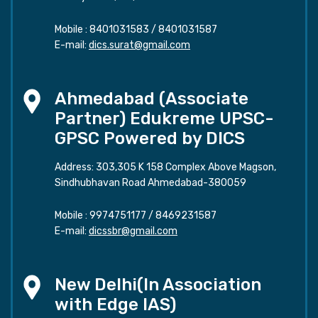
Mobile :
8401031583
/
8401031587
E-mail:
dics.surat@gmail.com
Ahmedabad (Associate
Partner) Edukreme UPSC-
GPSC Powered by DICS
Address: 303,305 K 158 Complex Above Magson,
Sindhubhavan Road Ahmedabad-380059
Mobile :
9974751177
/
8469231587
E-mail:
dicssbr@gmail.com
New Delhi(In Association
with Edge IAS)