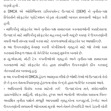
ઘડ્યો હતો .
o DMCA એ ઓરિજિનલ ઇક્વિપમેન્ટ ઉત્પાદકો (OEM) ને તૃતીય-પક્ષ
રિપેરર્સને સોફ્ટવેર પ્રોટેક્શન કોડ્સ તોડવાથી બાકાત રાખવાની ઓફર કરી
હતી.
• માલિકીનું સોફ્ટવેર અને તૃતીય-પક્ષ સમારકામ કરનારાઓની કાયદેસરતા:
ઉત્પાદકો માટે માલિકીનું સોફ્ટવેર મહત્ત્વનું બની ગયું છે કારણ કે ઉપકરણોની
વધતી જતી સંખ્યા કાર્યો કરવા માટે ચપળતાભર્યા સોફ્ટવેર પર આધારિત છે.
o આ ઉપકરણોનું વેચાણ કરતી કોર્પોરેશનો ગ્રાહકો માટે જો તેઓ કામ
કરવામાં નિષ્ફળ જાય તો તેને રિપેર કરવાનું મુશ્કેલ બનાવે છે.
o યુ.એસ.માં, મોટી ટેક કંપનીઓએ ગ્રાહકો અને તૃતીય-પક્ષ સમારકામ
કરનારાઓ માટે સોફ્ટવેર કોડ દ્વારા સંચાલિત ઉપકરણોને ઠીક કરવાનું
ગેરકાયદેસર બનાવ્યું હતું.
o આ કંપનીઓએ DMCA હેઠળ આશ્રય લીધો છે જેથી તેઓ જે ઉત્પાદનો વેચે
છે તે ફક્ત તેમના નિયંત્રણ હેઠળના સેવા કેન્દ્રો દ્વારા જ રિપેર કરવામાં આવે.
• અધિકારનો વિરોધ કરવા માટેનો તર્ક: ઉત્પાદકોના મતે, સંવેદનશીલ
ડાયગ્નોસ્ટિક માહિતી, સૉફ્ટવેર, ટૂલ્સ અને ભાગોની ઍક્સેસ ધરાવતા બિન-
અવક્ષિત તૃતીય પક્ષોને મંજૂરી આપવાથી ગ્રાહકોના કમ્પ્યુટર્સ, ટેબ્લેટ અને
ઉપકરણોની સલામતી જોખમમાં મૂકશે અને તેમને છેતરપિંડી અને ડેટાની ચોરી