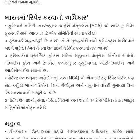
માટે જોખમમાં મૂકશે. .
ભારતમાં 'રિપેર કરવાનો અધિકાર'
• ફ્રેમવર્ક કમિટી: કન્ઝ્યુમર અફેર્સ મંત્રાલય (MCA) એ રાઈટ ટુ રિપેર
ફ્રેમવર્ક સાથે આવવા માટે એક સમિતિની રચના કરી છે.
o ફ્રેમવર્ક મહત્વપૂર્ણ છે કારણ કે તે ગ્રાહકોને નવી પ્રોડક્ટ્સ ખરીદવાને
બદલે શ્રેષ્ઠ કિંમતે તેમના ઉત્પાદનોને રિપેર કરવાની તક આપશે.
o ફ્રેમવર્કના પ્રારંભિક ફોકસ માટેના મહત્વના ક્ષેત્રોમાં ખેતીના સાધનો,
મોબાઈલ ફોન અને ટેબલેટ, કન્ઝ્યુમર ડ્યુરેબલ્સ, ઓટોમોબાઈલ અને
ઓટોમોબાઈલ સાધનો છે .
• પોર્ટલ: કન્ઝ્યુમર અફેર્સ મંત્રાલય (MCA) એ એક રાઈટ ટુ રિપેર પોર્ટલ પણ
સેટ કર્યું છે જે નાગરિકોને તેમના ગેજેટ્સ અને વાહનોને વોરંટી ગુમાવ્યા વિના
રિપેર કરાવવાની મંજૂરી આપે છે.
o પોર્ટલ ઉત્પાદનો, સેવા, વોરંટી, નિયમો અને શરતો વગેરે સંબંધિત તમામ જાહેર
માહિતીને એકીકૃત કરે છે.
મહત્વ
• ઈ-કચરાના ઉત્પાદનમાં ઘટાડો: સમારકામના અધિકારના પોર્ટલ સાથે,