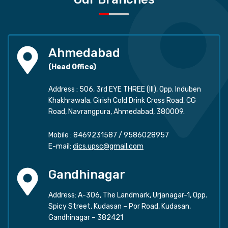
Ahmedabad
(Head Office)
Address : 506, 3rd EYE THREE (III), Opp. Induben
Khakhrawala, Girish Cold Drink Cross Road, CG
Road, Navrangpura, Ahmedabad, 380009.
Mobile :
8469231587
/
9586028957
E-mail:
dics.upsc@gmail.com
Gandhinagar
Address: A-306, The Landmark, Urjanagar-1, Opp.
Spicy Street, Kudasan – Por Road, Kudasan,
Gandhinagar – 382421