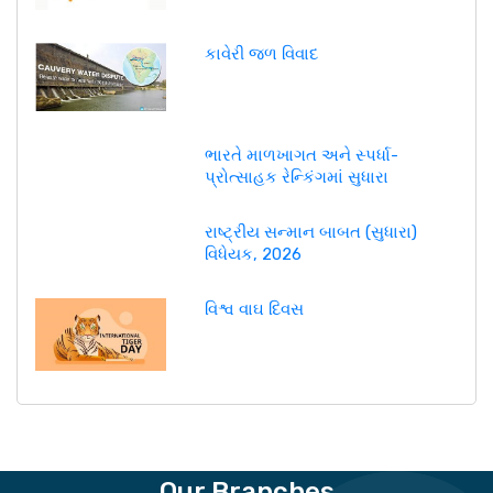
કાવેરી જળ વિવાદ
ભારતે માળખાગત અને સ્પર્ધા-
પ્રોત્સાહક રેન્કિંગમાં સુધારા
રાષ્ટ્રીય સન્માન બાબત (સુધારા)
વિધેયક, 2026
વિશ્વ વાઘ દિવસ
Our Branches