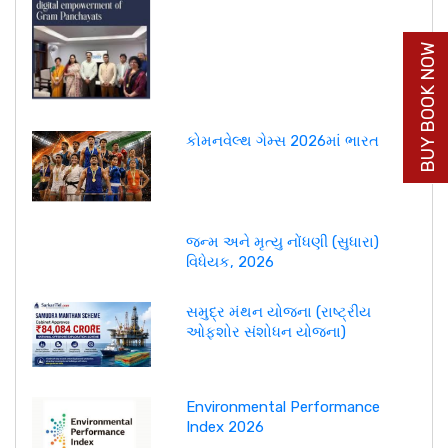
BUY BOOK NOW
કોમનવેલ્થ ગેમ્સ 2026માં ભારત
જન્મ અને મૃત્યુ નોંધણી (સુધારા)
વિધેયક, 2026
સમુદ્ર મંથન યોજના (રાષ્ટ્રીય
ઓફશોર સંશોધન યોજના)
Environmental Performance
Index 2026