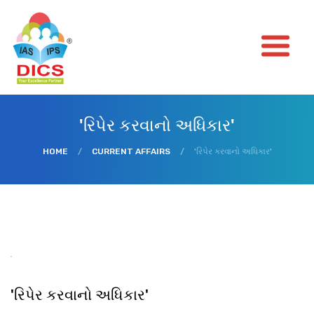
'રિપેર કરવાનો અધિકાર'
HOME
/
CURRENT AFFAIRS
/
'રિપેર કરવાનો અધિકાર'
'રિપેર કરવાનો અધિકાર'