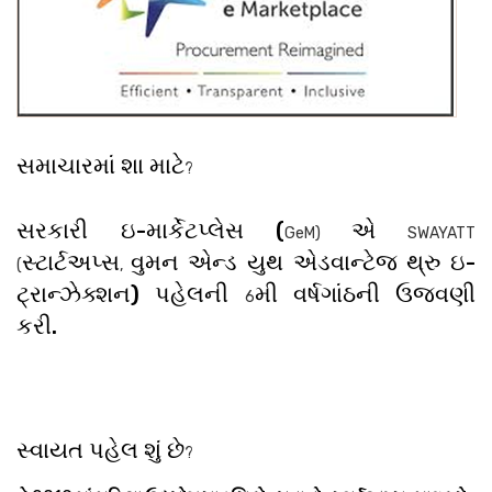
સમાચારમાં શા માટે
?
સરકારી ઇ-માર્કેટપ્લેસ (
એ
GeM)
SWAYATT
સ્ટાર્ટઅપ્સ
વુમન એન્ડ યુથ એડવાન્ટેજ થ્રુ ઇ-
(
,
ટ્રાન્ઝેક્શન) પહેલની
મી વર્ષગાંઠની ઉજવણી
6
કરી.
સ્વાયત પહેલ શું છે
?