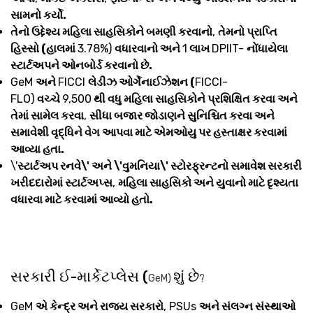
સામનો કર્યો.
તેનો ઉદ્દેશ્ય મહિલા સાહસિકોને બમણી કરવાનો
,
તેમનો પ્રાપ્તિ
હિસ્સો (હાલમાં
3.78%)
વધારવાનો અને
1
લાખ
DPIIT-
નોંધાયેલા
સ્ટાર્ટઅપને ઓનબોર્ડ કરવાનો છે.
GeM
અને
FICCI
લેડીઝ ઓર્ગેનાઈઝેશન (
FICCI-
FLO)
વચ્ચે
9,500
થી વધુ મહિલા સાહસિકોને પ્રશિક્ષિત કરવા અને
તેમાં સામેલ કરવા
,
સીધા બજાર જોડાણને સુનિશ્ચિત કરવા અને
સમાવેશી વૃદ્ધિને વેગ આપવા માટે એમઓયુ પર હસ્તાક્ષર કરવામાં
આવ્યા હતા.
\'
સ્ટાર્ટઅપ રનવે\' અને \'વુમનિયા\' સ્ટોરફ્રન્ટનો સમાવેશ સરકારી
ખરીદદારોમાં સ્ટાર્ટઅપ્સ
,
મહિલા સાહસિકો અને યુવાનો માટે દૃશ્યતા
વધારવા માટે કરવામાં આવ્યો હતો.
સરકારી ઈ-માર્કેટપ્લેસ (
શું છે
GeM)
?
GeM
એ કેન્દ્ર અને રાજ્ય સરકારો
, PSUs
અને સંલગ્ન સંસ્થાઓ