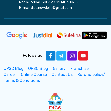
Mobile :
9104830862
/
9104830865
E-mail:
dics.newdelhi@gmail.com
Follows us
UPSC Blog
GPSC Blog
Gallery
Franchise
Career
Online Course
Contact Us
Refund policy/
Terms & Conditions