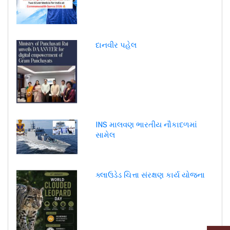
દાનવીર પહેલ
INS માલવણ ભારતીય નૌકાદળમાં
સામેલ
ક્લાઉડેડ ચિત્તા સંરક્ષણ કાર્ય યોજના