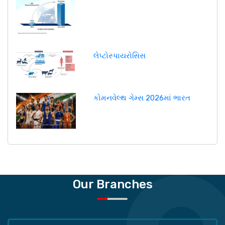
લેપ્ટોસ્પાયરોસિસ
કોમનવેલ્થ ગેમ્સ 2026માં ભારત
Our Branches