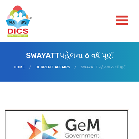
SWAYATTપહેલના 6 વર્ષ પૂર્ણ
HOME
/
CURRENT AFFAIRS
/
SWAYATTપહેલના 6 વર્ષ પૂર્ણ