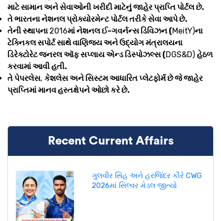
માટે સામાન અને સેવાઓની ખરીદી માટેનું જાહેર પ્રાપ્તિ પોર્ટલ છે.
તે ભારતના નેશનલ પ્રોક્યોરમેન્ટ પોર્ટલ તરીકે સેવા આપે છે.
તેની સ્થાપના
2016
માં નેશનલ ઈ-ગવર્નન્સ ડિવિઝન (
MeitY)
ના
ટેક્નિકલ સપોર્ટ સાથે વાણિજ્ય અને ઉદ્યોગ મંત્રાલયના
ડિરેક્ટોરેટ જનરલ ઑફ સપ્લાય એન્ડ ડિસ્પોઝલ્સ (
DGS&D)
હેઠળ
કરવામાં આવી હતી.
તે પેપરલેસ
,
કેશલેસ અને સિસ્ટમ આધારિત પ્લેટફોર્મ છે જે જાહેર
પ્રાપ્તિમાં માનવ હસ્તક્ષેપને ઓછો કરે છે.
Recent Current Affairs
ગુલવીર સિંહ અને હરજિંદર કૌરે CWG
2026માં સિલ્વર મેડલ જીત્યો