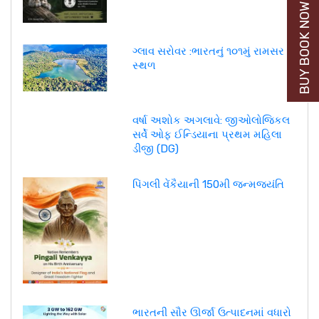
BUY BOOK NOW
ગ્લાવ સરોવર :ભારતનું ૧૦૧મું રામસર
સ્થળ
વર્ષા અશોક અગલાવે: જીઓલોજિકલ
સર્વે ઓફ ઈન્ડિયાના પ્રથમ મહિલા
ડીજી (DG)
પિંગલી વેંકૈયાની 150મી જન્મજયંતિ
ભારતની સૌર ઊર્જા ઉત્પાદનમાં વધારો