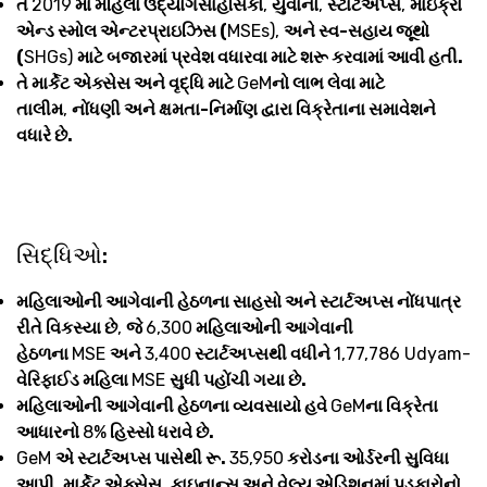
તે
2019
માં મહિલા ઉદ્યોગસાહસિકો
,
યુવાનો
,
સ્ટાર્ટઅપ્સ
,
માઇક્રો
એન્ડ સ્મોલ એન્ટરપ્રાઇઝિસ (
MSEs),
અને સ્વ-સહાય જૂથો
(
SHGs)
માટે બજારમાં પ્રવેશ વધારવા માટે શરૂ કરવામાં આવી હતી.
તે માર્કેટ એક્સેસ અને વૃદ્ધિ માટે
GeM
નો લાભ લેવા માટે
તાલીમ
,
નોંધણી અને ક્ષમતા-નિર્માણ દ્વારા વિક્રેતાના સમાવેશને
વધારે છે.
સિદ્ધિઓ:
મહિલાઓની આગેવાની હેઠળના સાહસો અને સ્ટાર્ટઅપ્સ નોંધપાત્ર
રીતે વિકસ્યા છે
,
જે
6,300
મહિલાઓની આગેવાની
હેઠળના
MSE
અને
3,400
સ્ટાર્ટઅપ્સથી વધીને
1,77,786 Udyam-
વેરિફાઈડ મહિલા
MSE
સુધી પહોંચી ગયા છે.
મહિલાઓની આગેવાની હેઠળના વ્યવસાયો હવે
GeM
ના વિક્રેતા
આધારનો
8%
હિસ્સો ધરાવે છે.
GeM
એ સ્ટાર્ટઅપ્સ પાસેથી રૂ.
35,950
કરોડના ઓર્ડરની સુવિધા
આપી
,
માર્કેટ એક્સેસ
,
ફાઇનાન્સ અને વેલ્યુ એડિશનમાં પડકારોનો