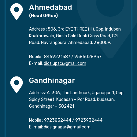
Ahmedabad
(Head Office)
Address : 506, 3rd EYE THREE (III), Opp. Induben
Khakhrawala, Girish Cold Drink Cross Road, CG
Road, Navrangpura, Ahmedabad, 380009.
Mobile :
8469231587
/
9586028957
E-mail:
dics.upsc@gmail.com
Gandhinagar
Address: A-306, The Landmark, Urjanagar-1, Opp.
Spicy Street, Kudasan – Por Road, Kudasan,
Gandhinagar – 382421
Mobile :
9723832444
/
9723932444
E-mail:
dics.gnagar@gmail.com