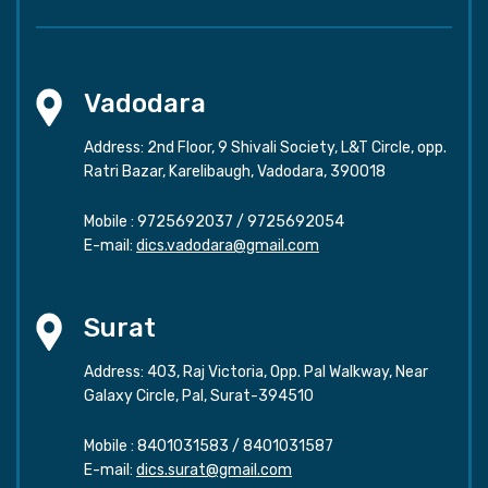
Vadodara
Address: 2nd Floor, 9 Shivali Society, L&T Circle, opp.
Ratri Bazar, Karelibaugh, Vadodara, 390018
Mobile :
9725692037
/
9725692054
E-mail:
dics.vadodara@gmail.com
Surat
Address: 403, Raj Victoria, Opp. Pal Walkway, Near
Galaxy Circle, Pal, Surat-394510
Mobile :
8401031583
/
8401031587
E-mail:
dics.surat@gmail.com