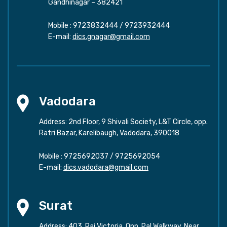
Gandhinagar – 382421
Mobile :
9723832444
/
9723932444
E-mail:
dics.gnagar@gmail.com
Vadodara
Address: 2nd Floor, 9 Shivali Society, L&T Circle, opp.
Ratri Bazar, Karelibaugh, Vadodara, 390018
Mobile :
9725692037
/
9725692054
E-mail:
dics.vadodara@gmail.com
Surat
Address: 403, Raj Victoria, Opp. Pal Walkway, Near