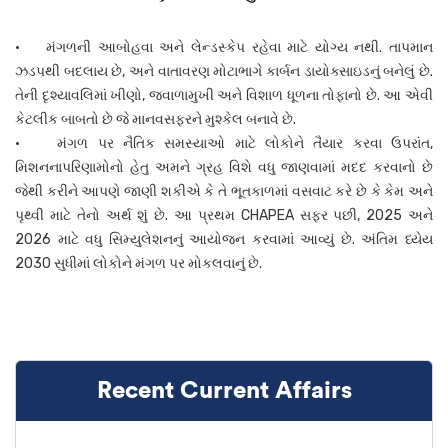
• મંગળની આબોહવા અને લેન્ડસ્કેપ રહેવા માટે યોગ્ય નથી. તાપમાન
ઝડપથી બદલાય છે, અને વાતાવરણ મોટાભાગે કાર્બન ડાયોક્સાઇડનું બનેલું છે.
તેની દૃશ્યાવલિમાં ખીણો, જ્વાળામુખી અને વિશાળ ધૂળના તોફાનો છે. આ એવી
કેટલીક બાબતો છે જે માનવસફરને મુશ્કેલ બનાવે છે.
• મંગળ પર નૈતિક સમસ્યાઓ માટે લોકોને તૈયાર કરવા ઉપરાંત,
મિશનનાપરિણામોનો હેતુ અમને ગ્રહ વિશે વધુ જાણવામાં મદદ કરવાનો છે
જેથી કરીને આપણે જાણી શકીએ કે તે ભૂતકાળમાં વસવાટ કરે છે કે કેમ અને
પૃથ્વી માટે તેનો અર્થ શું છે. આ પ્રથમ CHAPEA સફર પછી, 2025 અને
2026 માટે વધુ સિમ્યુલેશનનું આયોજન કરવામાં આવ્યું છે. અંતિમ ધ્યેય
2030 સુધીમાં લોકોને મંગળ પર મોકલવાનું છે.
Recent Current Affairs