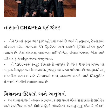
નાસાનો CHAPEA પ્રોજેક્ટ
• તેને \'માર્સ ડ્યુન આલ્ફા\' કહેવામાં આવે છે અને તે હ્યુસ્ટન, ટેક્સાસમાં
જોન્સન સ્પેસ સેન્ટરમાં 3D પ્રિન્ટિંગ સાથે બનેલી 1,700-ચોરસ ફૂટની
ઇમારત છે. તેમાં બેડરૂમ, બાથરૂમ, વર્ક એરિયા, રોબોટ સ્ટેશન, જિમ અને
વર્ટિકલ ફાર્મ સહિત અન્ય વસ્તુઓ છે.
• તે 1,200-સ્ક્વેર-ફૂટ વિસ્તારની બાજુમાં છે જેનો ઉપયોગ મંગળ પર
વાહનોની બહાર બનતી ઘટનાઓનું અનુકરણ કરવા માટે થાય છે. અનુભવને વધુ
વાસ્તવિક બનાવવા માટે સેટઅપમાં લાલ, ખડકાળ ખડકો અને સિમ્યુલેટેડ
મંગળની ગંદકીનો સમાવેશ થાય છે.
મિશનના ઉદ્દેશ્યો અને અનુભવો
• આ લાંબા ગાળાની વ્યસ્તતાનું મુખ્ય કારણ મંગળ જેવા વાતાવરણની શારીરિક
અને માનસિક અસરો વિશે માહિતી એકત્રિત કરવાનું હતું, જેમ કે એકલા