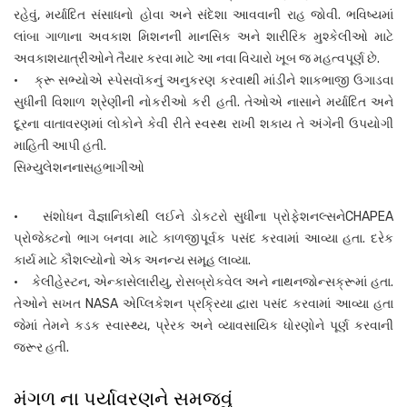
રહેવું, મર્યાદિત સંસાધનો હોવા અને સંદેશા આવવાની રાહ જોવી. ભવિષ્યમાં
લાંબા ગાળાના અવકાશ મિશનની માનસિક અને શારીરિક મુશ્કેલીઓ માટે
અવકાશયાત્રીઓને તૈયાર કરવા માટે આ નવા વિચારો ખૂબ જ મહત્વપૂર્ણ છે.
• ક્રૂ સભ્યોએ સ્પેસવૉકનું અનુકરણ કરવાથી માંડીને શાકભાજી ઉગાડવા
સુધીની વિશાળ શ્રેણીની નોકરીઓ કરી હતી. તેઓએ નાસાને મર્યાદિત અને
દૂરના વાતાવરણમાં લોકોને કેવી રીતે સ્વસ્થ રાખી શકાય તે અંગેની ઉપયોગી
માહિતી આપી હતી.
સિમ્યુલેશનનાસહભાગીઓ
• સંશોધન વૈજ્ઞાનિકોથી લઈને ડોકટરો સુધીના પ્રોફેશનલ્સનેCHAPEA
પ્રોજેક્ટનો ભાગ બનવા માટે કાળજીપૂર્વક પસંદ કરવામાં આવ્યા હતા. દરેક
કાર્ય માટે કૌશલ્યોનો એક અનન્ય સમૂહ લાવ્યા.
• કેલીહેસ્ટન, એન્કાસેલારીયુ, રોસબ્રોકવેલ અને નાથનજોન્સક્રૂમાં હતા.
તેઓને સખત NASA એપ્લિકેશન પ્રક્રિયા દ્વારા પસંદ કરવામાં આવ્યા હતા
જેમાં તેમને કડક સ્વાસ્થ્ય, પ્રેરક અને વ્યાવસાયિક ધોરણોને પૂર્ણ કરવાની
જરૂર હતી.
મંગળ ના પર્યાવરણને સમજવું