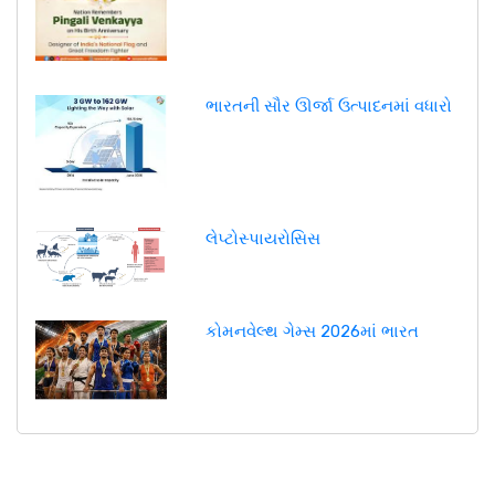
ભારતની સૌર ઊર્જા ઉત્પાદનમાં વધારો
લેપ્ટોસ્પાયરોસિસ
કોમનવેલ્થ ગેમ્સ 2026માં ભારત