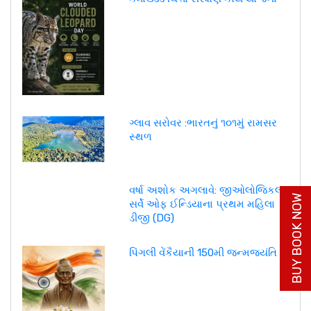
ગ્લાવ સરોવર :ભારતનું ૧૦૧મું રામસર
સ્થળ
વર્ષા અશોક અગલાવે: જીઓલોજિકલ
BUY BOOK NOW
સર્વે ઓફ ઈન્ડિયાના પ્રથમ મહિલા
ડીજી (DG)
પિંગલી વેંકૈયાની 150મી જન્મજયંતિ