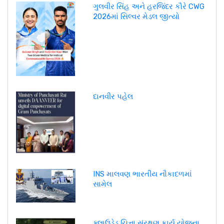
ગુલવીર સિંહ અને હરજિંદર કૌરે CWG
2026માં સિલ્વર મેડલ જીત્યો
દાનવીર પહેલ
INS માલવણ ભારતીય નૌકાદળમાં
સામેલ
ક્લાઉડેડ ચિત્તા સંરક્ષણ કાર્ય યોજના