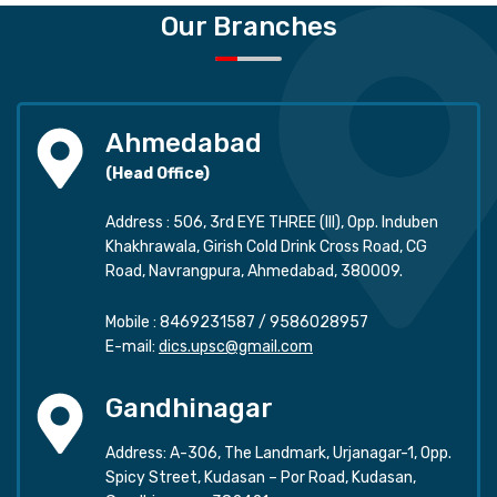
Our Branches
Ahmedabad
(Head Office)
Address : 506, 3rd EYE THREE (III), Opp. Induben
Khakhrawala, Girish Cold Drink Cross Road, CG
Road, Navrangpura, Ahmedabad, 380009.
Mobile :
8469231587
/
9586028957
E-mail:
dics.upsc@gmail.com
Gandhinagar
Address: A-306, The Landmark, Urjanagar-1, Opp.
Spicy Street, Kudasan – Por Road, Kudasan,