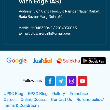
with Edge IAS)
Address: 57/17, 2nd Floor, Old Rajinder Nagar Market,
Bada Bazaar Marg, Delhi-60
Mobile :
9104830862
/
9104830865
E-mail:
dics.newdelhi@gmail.com
Follows us
UPSC Blog
GPSC Blog
Gallery
Franchise
Career
Online Course
Contact Us
Refund policy/
Terms & Conditions