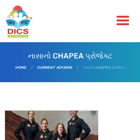
નાસાનો CHAPEA પ્રોજેક્ટ
HOME
/
CURRENT AFFAIRS
/
નાસાનો CHAPEA પ્રોજેક્ટ