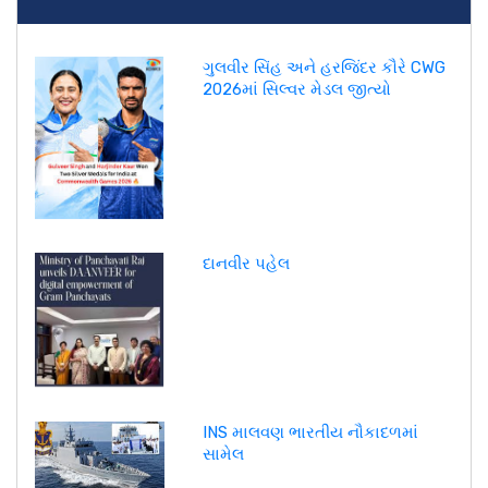
ગુલવીર સિંહ અને હરજિંદર કૌરે CWG
2026માં સિલ્વર મેડલ જીત્યો
દાનવીર પહેલ
INS માલવણ ભારતીય નૌકાદળમાં
સામેલ