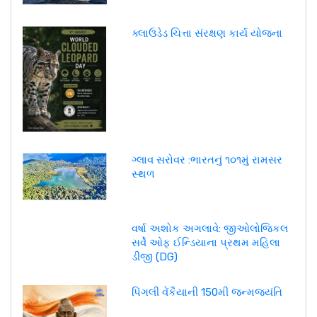
ક્લાઉડેડ ચિત્તા સંરક્ષણ કાર્ય યોજના
ગ્લાવ સરોવર :ભારતનું ૧૦૧મું રામસર
સ્થળ
વર્ષા અશોક અગલાવે: જીઓલોજિકલ
સર્વે ઓફ ઈન્ડિયાના પ્રથમ મહિલા
ડીજી (DG)
પિંગલી વેંકૈયાની 150મી જન્મજયંતિ