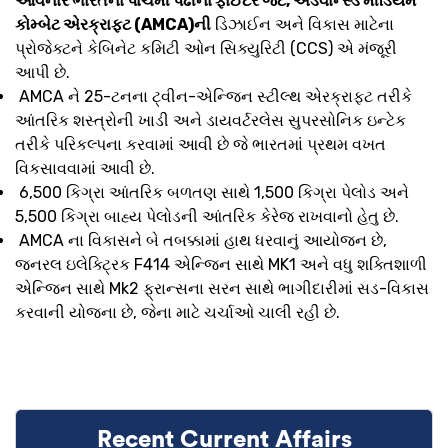
આવનાર ભારતના પાંચમી પેઢીના ફાઈટર જેટ, એડવાન્સ્ડ મીડિયમ
કોમ્બેટ એરક્રાફ્ટ (AMCA)ની
ડિઝાઈન અને વિકાસ માટેના
પ્રોજેક્ટને કેબિનેટ કમિટી ઓન સિક્યુરિટી (CCS) એ મંજૂરી
આપી છે.
AMCA ને 25-ટનના ટ્વીન-એન્જિન સ્ટીલ્થ એરક્રાફ્ટ તરીકે
આંતરિક શસ્ત્રોની ખાડી અને ડાયવર્ટરલેસ સુપરસોનિક ઇન્ટેક
તરીકે પરિકલ્પના કરવામાં આવી છે જે ભારતમાં પ્રથમ વખત
વિકસાવવામાં આવી છે.
6,500 કિગ્રા આંતરિક બળતણ સાથે 1,500 કિગ્રા પેલોડ અને
5,500 કિગ્રા બાહ્ય પેલોડની આંતરિક કેરેજ રાખવાનો હેતુ છે.
AMCA ના વિકાસને બે તબક્કામાં હાથ ધરવાનું આયોજન છે,
જનરલ ઇલેક્ટ્રિક F414 એન્જિન સાથે MK1 અને વધુ શક્તિશાળી
એન્જિન સાથે Mk2 ફ્રાન્સના સરન સાથે ભાગીદારીમાં સડ-વિકાસ
કરવાની યોજના છે, જેના માટે ચર્ચાઓ ચાલી રહી છે.
Recent Current Affairs