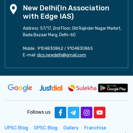
New Delhi(In Association
with Edge IAS)
Address: 57/17, 2nd Floor, Old Rajinder Nagar Market,
Bada Bazaar Marg, Delhi-60
Mobile :
9104830862
/
9104830865
E-mail:
dics.newdelhi@gmail.com
Follows us
UPSC Blog
GPSC Blog
Gallery
Franchise