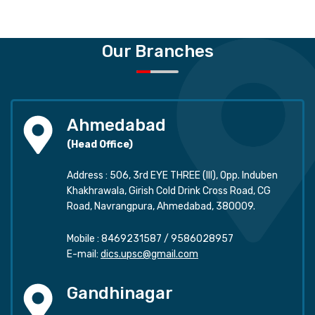
Our Branches
Ahmedabad
(Head Office)
Address : 506, 3rd EYE THREE (III), Opp. Induben
Khakhrawala, Girish Cold Drink Cross Road, CG
Road, Navrangpura, Ahmedabad, 380009.
Mobile :
8469231587
/
9586028957
E-mail:
dics.upsc@gmail.com
Gandhinagar