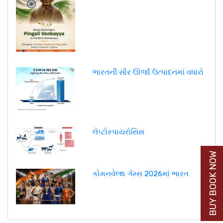
ભારતની સૌર ઊર્જા ઉત્પાદનમાં વધારો
લેપ્ટોસ્પાયરોસિસ
BUY BOOK NOW
કોમનવેલ્થ ગેમ્સ 2026માં ભારત