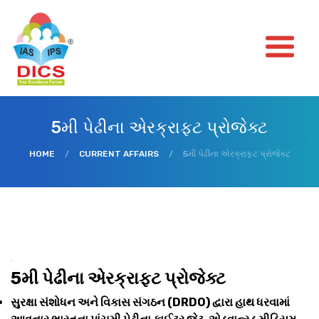
5મી પેઢીના એરક્રાફ્ટ પ્રોજેક્ટ
HOME
/
CURRENT AFFAIRS
/
5મી પેઢીના એરક્રાફ્ટ પ્રોજેક્ટ
5મી પેઢીના એરક્રાફ્ટ પ્રોજેક્ટ
સુરક્ષા સંશોધન અને વિકાસ સંગઠન (DRDO) દ્વારા હાથ ધરવામાં