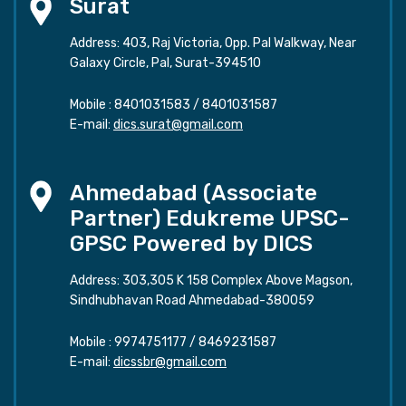
Surat
Address: 403, Raj Victoria, Opp. Pal Walkway, Near
Galaxy Circle, Pal, Surat-394510
Mobile :
8401031583
/
8401031587
E-mail:
dics.surat@gmail.com
Ahmedabad (Associate
Partner) Edukreme UPSC-
GPSC Powered by DICS
Address: 303,305 K 158 Complex Above Magson,
Sindhubhavan Road Ahmedabad-380059
Mobile :
9974751177
/
8469231587
E-mail:
dicssbr@gmail.com