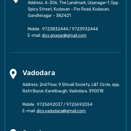
Address: A-306, The Landmark, Urjanagar-1, Opp.
Spicy Street, Kudasan – Por Road, Kudasan,
Gandhinagar – 382421
Mobile :
9723832444
/
9723932444
E-mail:
dics.gnagar@gmail.com
Vadodara
Address: 2nd Floor, 9 Shivali Society, L&T Circle, opp.
Ratri Bazar, Karelibaugh, Vadodara, 390018
Mobile :
9725692037
/
9725692054
E-mail:
dics.vadodara@gmail.com